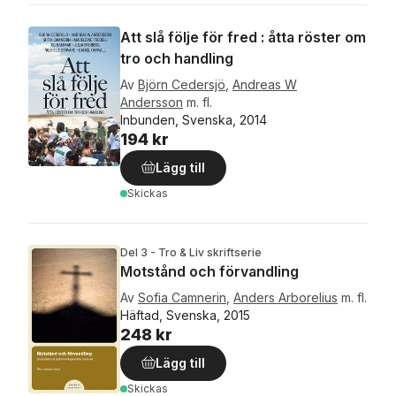
Att slå följe för fred : åtta röster om
tro och handling
Av
Björn Cedersjö
,
Andreas W
Andersson
m. fl.
Inbunden, Svenska, 2014
194 kr
Lägg till
Skickas
Del 3 - Tro & Liv skriftserie
Motstånd och förvandling
Av
Sofia Camnerin
,
Anders Arborelius
m. fl.
Häftad, Svenska, 2015
248 kr
Lägg till
Skickas