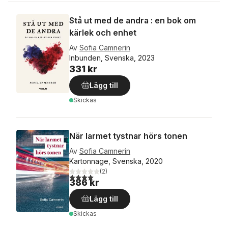
Stå ut med de andra : en bok om
kärlek och enhet
Av
Sofia Camnerin
Inbunden, Svenska, 2023
331 kr
Lägg till
Skickas
När larmet tystnar hörs tonen
Av
Sofia Camnerin
Kartonnage, Svenska, 2020
(
2
)
4,0
utav 5 stjärnor. Totalt antal röster:
386 kr
Lägg till
Skickas