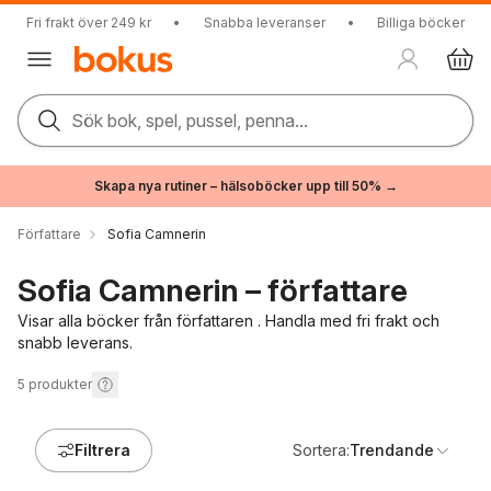
Fri frakt över 249 kr
•
Snabba leveranser
•
Billiga böcker
Sök bok, spel, pussel, penna...
Skapa nya rutiner – hälsoböcker upp till 50% →
Författare
Sofia Camnerin
Sofia Camnerin – författare
Visar alla böcker från författaren . Handla med fri frakt och
snabb leverans.
5
produkter
Filtrera
Sortera:
Trendande