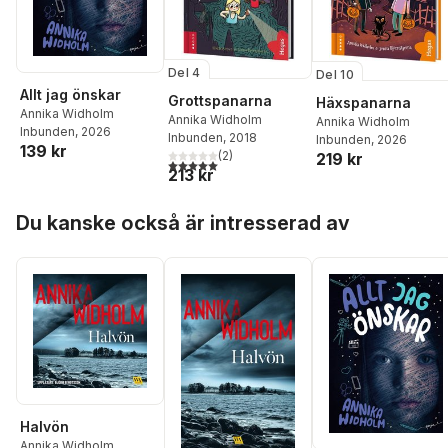
Del 4
Del 10
Allt jag önskar
Grottspanarna
Häxspanarna
Annika Widholm
Annika Widholm
Annika Widholm
Inbunden
, 2026
Inbunden
, 2018
Inbunden
, 2026
139 kr
(
2
)
219 kr
5,0
utav 5 stjärnor. Totalt antal röster:
213 kr
Hoppa över listan
Du kanske också är intresserad av
Halvön
Annika Widholm