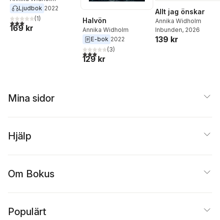
Ljudbok
2022
Allt jag önskar
(
1
)
Halvön
Annika Widholm
3,0
utav 5 stjärnor. Totalt antal röster:
169 kr
Annika Widholm
Inbunden
, 2026
139 kr
E-bok
2022
(
3
)
3,0
utav 5 stjärnor. Totalt antal röster:
129 kr
Mina sidor
Hjälp
Om Bokus
Populärt