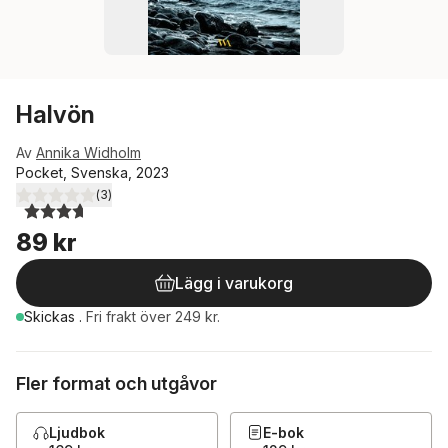
Halvön
Av
Annika Widholm
Pocket, Svenska, 2023
(
3
)
3,7
utav 5 stjärnor. Totalt antal röster:
89 kr
Lägg i varukorg
Skickas
.
Fri frakt över 249 kr.
Fler format och utgåvor
Ljudbok
E-bok