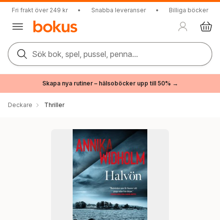
Fri frakt över 249 kr
•
Snabba leveranser
•
Billiga böcker
Sök bok, spel, pussel, penna...
Skapa nya rutiner – hälsoböcker upp till 50% →
Deckare
Thriller