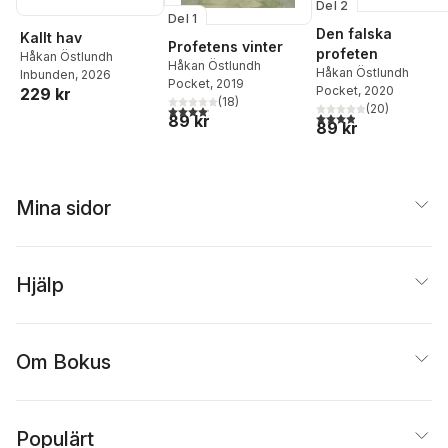
Del 2
Del 1
Den falska
Kallt hav
Profetens vinter
profeten
Håkan Östlundh
Håkan Östlundh
Håkan Östlundh
Inbunden
, 2026
Pocket
, 2019
Pocket
, 2020
229 kr
(
18
)
(
20
)
4,1
utav 5 stjärnor. Totalt antal röster:
3,9
utav 5 stjärnor. Tota
89 kr
89 kr
Mina sidor
Hjälp
Om Bokus
Populärt