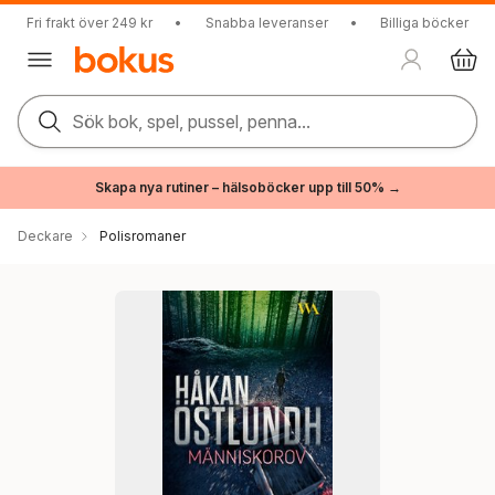
Fri frakt över 249 kr
•
Snabba leveranser
•
Billiga böcker
Sök bok, spel, pussel, penna...
Skapa nya rutiner – hälsoböcker upp till 50% →
Deckare
Polisromaner