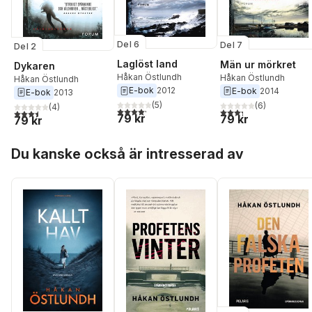
Del 6
Del 7
Del 2
Laglöst land
Män ur mörkret
Dykaren
Håkan Östlundh
Håkan Östlundh
Håkan Östlundh
E-bok
2012
E-bok
2014
E-bok
2013
(
5
)
(
6
)
(
4
)
4,2
utav 5 stjärnor. Totalt antal röster:
3,3
utav 5 stjärnor. Tota
3,5
utav 5 stjärnor. Totalt antal röster:
79 kr
79 kr
79 kr
Hoppa över listan
Du kanske också är intresserad av