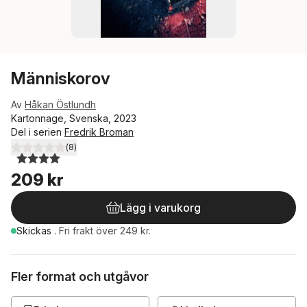
Människorov
Av
Håkan Östlundh
Kartonnage, Svenska, 2023
Del i serien
Fredrik Broman
(
8
)
4,0
utav 5 stjärnor. Totalt antal röster:
209 kr
Lägg i varukorg
Skickas
.
Fri frakt över 249 kr.
Fler format och utgåvor