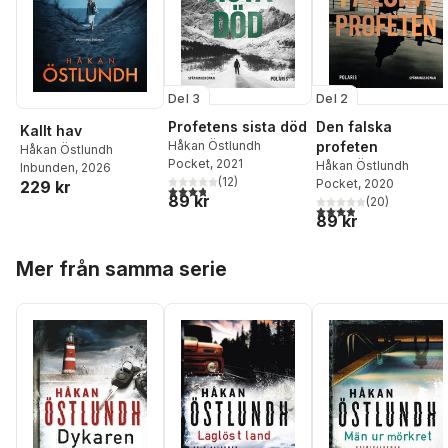
Del 3
Del 2
Profetens sista död
Den falska
Kallt hav
Håkan Östlundh
profeten
Håkan Östlundh
Pocket
, 2021
Håkan Östlundh
Inbunden
, 2026
(
12
)
Pocket
, 2020
229 kr
3,8
utav 5 stjärnor. Totalt antal röster:
89 kr
(
20
)
3,9
utav 5 stjärnor. Tota
89 kr
Hoppa över listan
Mer från samma serie