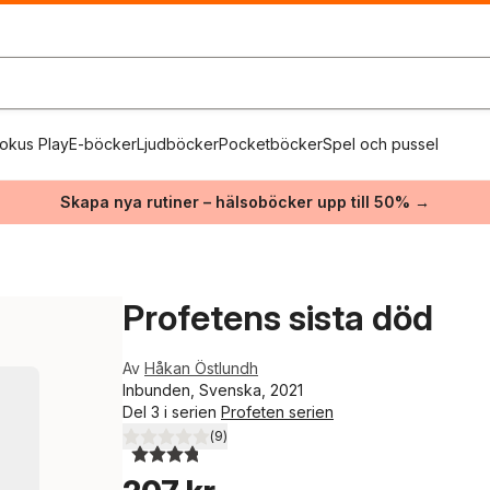
okus Play
E-böcker
Ljudböcker
Pocketböcker
Spel och pussel
Skapa nya rutiner – hälsoböcker upp till 50% →
Profetens sista död
Av
Håkan Östlundh
Inbunden, Svenska, 2021
Del 3 i serien
Profeten serien
(
9
)
3,8
utav 5 stjärnor. Totalt antal röster: