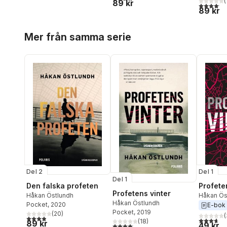
(
89 kr
4,1
utav 5 
89 kr
Hoppa över listan
Mer från samma serie
Del 2
Del 1
Del 1
Den falska profeten
Profete
Profetens vinter
Håkan Östlundh
Håkan Ös
Håkan Östlundh
Pocket
, 2020
E-bok
Pocket
, 2019
(
20
)
(
3,9
utav 5 stjärnor. Totalt antal röster:
3,7
utav 5 
(
18
)
89 kr
49 kr
4,1
utav 5 stjärnor. Totalt antal röster: