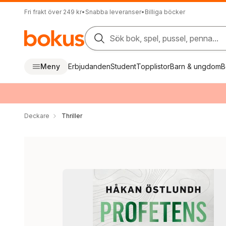
Fri frakt över 249 kr
•
Snabba leveranser
•
Billiga böcker
Sök bok, spel, pussel, penna...
Meny
Erbjudanden
Student
Topplistor
Barn & ungdom
B
Deckare
Thriller