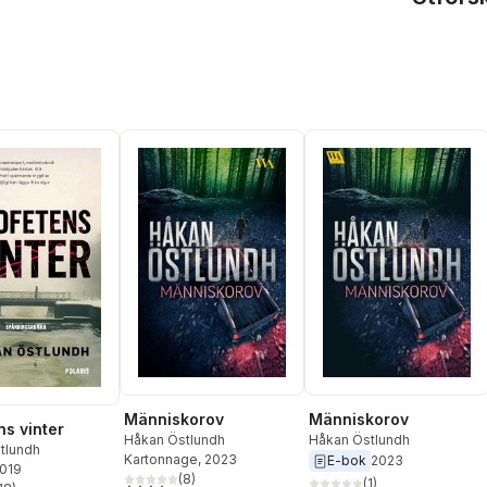
Människorov
Människorov
ns vinter
Håkan Östlundh
Håkan Östlundh
tlundh
Kartonnage
, 2023
E-bok
2023
2019
(
8
)
(
1
)