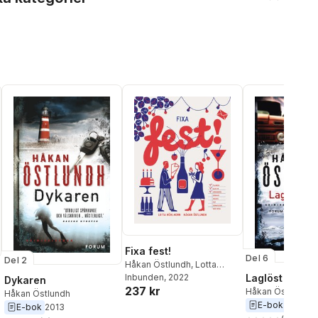
Fixa fest!
Del 6
Del 2
Håkan Östlundh
,
Lotta
Kühlhorn
Inbunden
, 2022
Laglöst land
Dykaren
237 kr
Håkan Östlundh
Håkan Östlundh
E-bok
2012
E-bok
2013