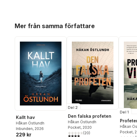
Hoppa över listan
Mer från samma författare
Del 2
Del 1
Den falska profeten
Kallt hav
Profete
Håkan Östlundh
Håkan Östlundh
Håkan Ös
Pocket
, 2020
Inbunden
, 2026
Pocket
, 
(
20
)
229 kr
3,9
utav 5 stjärnor. Totalt antal röster: