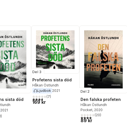
Del 3
Profetens sista död
Håkan Östlundh
Ljudbok
2021
Del 2
(
7
)
3,7
utav 5 stjärnor. Totalt antal röster:
ns sista död
Den falska profeten
169 kr
tlundh
Håkan Östlundh
Pocket
, 2020
2021
(
20
)
1
)
3,9
utav 5 stjärnor. Totalt ant
stjärnor. Totalt antal röster:
89 kr