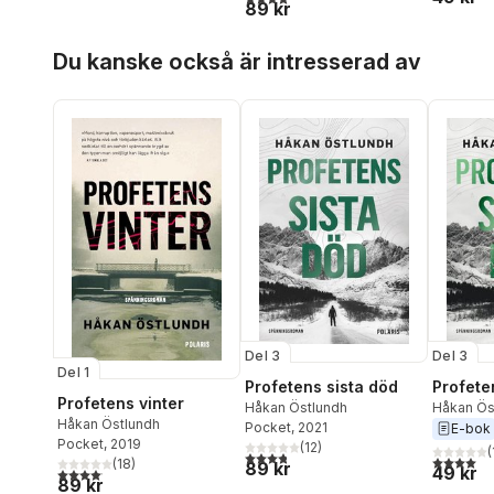
89 kr
Hoppa över listan
Du kanske också är intresserad av
Del 3
Del 3
Del 1
Profetens sista död
Profete
Profetens vinter
Håkan Östlundh
Håkan Ös
Håkan Östlundh
Pocket
, 2021
E-bok
Pocket
, 2019
(
12
)
(
3,8
utav 5 stjärnor. Totalt antal röster:
4,0
utav 5 
(
18
)
89 kr
49 kr
4,1
utav 5 stjärnor. Totalt antal röster:
89 kr