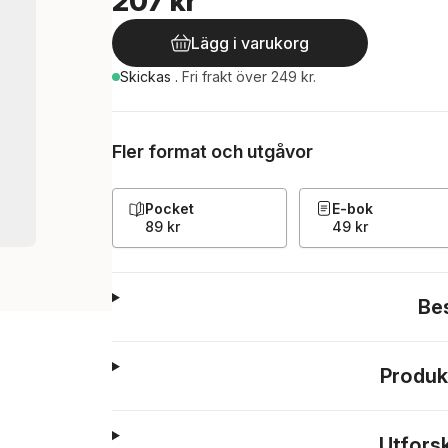
207 kr
Lägg i varukorg
Skickas
.
Fri frakt över 249 kr.
Fler format och utgåvor
Pocket
E-bok
89 kr
49 kr
Be
Produk
Utfors