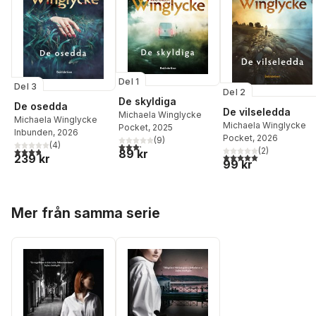
Del 1
Del 3
Del 2
De skyldiga
De osedda
De vilseledda
Michaela Winglycke
Michaela Winglycke
Michaela Winglycke
Pocket
, 2025
Inbunden
, 2026
Pocket
, 2026
(
9
)
(
4
)
3,2
utav 5 stjärnor. Totalt antal röster:
3,8
utav 5 stjärnor. Totalt antal röster:
(
2
)
89 kr
5,0
utav 5 stjärnor. Tota
239 kr
99 kr
Hoppa över listan
Mer från samma serie