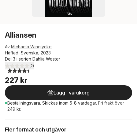
Alliansen
Av
Michaela Winglycke
Häftad, Svenska, 2023
Del 3 i serien
Dahlia Wester
(
2
)
4,5
utav 5 stjärnor. Totalt antal röster:
227 kr
Lägg i varukorg
Beställningsvara.
Skickas
inom 5-8 vardagar
.
Fri frakt över
249 kr.
Fler format och utgåvor