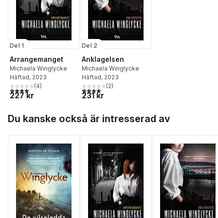
Del 1
Del 2
Arrangemanget
Anklagelsen
Michaela Winglycke
Michaela Winglycke
Häftad
, 2023
Häftad
, 2023
(
4
)
(
2
)
4,0
utav 5 stjärnor. Totalt antal röster:
4,0
utav 5 stjärnor. Totalt antal röster:
227 kr
231 kr
Hoppa över listan
Du kanske också är intresserad av