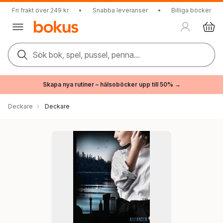
Fri frakt över 249 kr
•
Snabba leveranser
•
Billiga böcker
Sök bok, spel, pussel, penna...
Skapa nya rutiner – hälsoböcker upp till 50% →
Deckare
Deckare