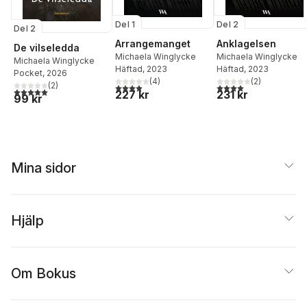
Del 1
Del 2
Del 2
Arrangemanget
Anklagelsen
De vilseledda
Michaela Winglycke
Michaela Winglycke
Michaela Winglycke
Häftad
, 2023
Häftad
, 2023
Pocket
, 2026
(
4
)
(
2
)
(
2
)
4,0
utav 5 stjärnor. Totalt antal röster:
4,0
utav 5 stjärnor. Tota
5,0
utav 5 stjärnor. Totalt antal röster:
227 kr
231 kr
99 kr
Mina sidor
Hjälp
Om Bokus