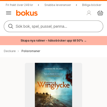
Fri frakt över 249 kr
•
Snabba leveranser
•
Billiga böcker
Sök bok, spel, pussel, penna...
Skapa nya rutiner – hälsoböcker upp till 50% →
Deckare
Polisromaner