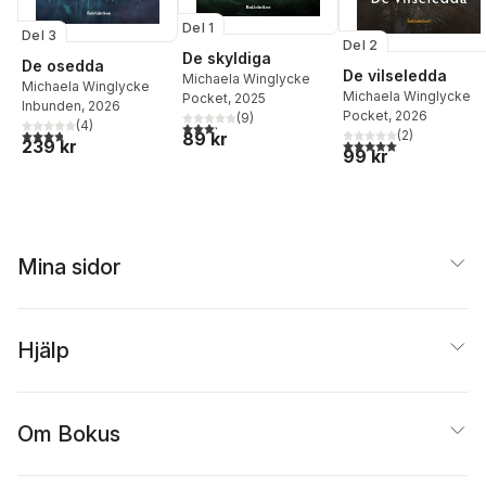
Del 1
Del 3
Del 2
De skyldiga
De osedda
De vilseledda
Michaela Winglycke
Michaela Winglycke
Michaela Winglycke
Pocket
, 2025
Inbunden
, 2026
Pocket
, 2026
(
9
)
(
4
)
3,2
utav 5 stjärnor. Totalt antal röster:
3,8
utav 5 stjärnor. Totalt antal röster:
(
2
)
89 kr
5,0
utav 5 stjärnor. Tota
239 kr
99 kr
Mina sidor
Hjälp
Om Bokus