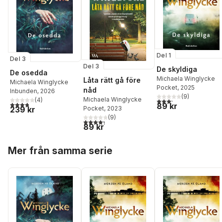
Del 1
Del 3
Del 3
De skyldiga
De osedda
Michaela Winglycke
Låta rätt gå före
Michaela Winglycke
Pocket
, 2025
nåd
Inbunden
, 2026
(
9
)
Michaela Winglycke
(
4
)
3,2
utav 5 stjärnor. Tota
3,8
utav 5 stjärnor. Totalt antal röster:
89 kr
239 kr
Pocket
, 2023
(
9
)
4,3
utav 5 stjärnor. Totalt antal röster:
89 kr
Hoppa över listan
Mer från samma serie