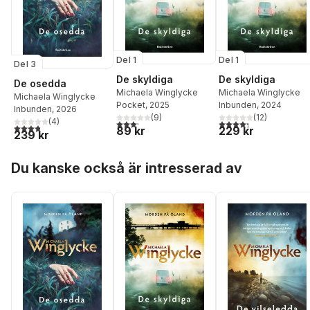
Del 1
Del 1
Del 3
De skyldiga
De skyldiga
De osedda
Michaela Winglycke
Michaela Winglycke
Michaela Winglycke
Pocket
, 2025
Inbunden
, 2024
Inbunden
, 2026
(
9
)
(
12
)
(
4
)
3,2
utav 5 stjärnor. Totalt antal röster:
4,3
utav 5 stjärnor. Tota
3,8
utav 5 stjärnor. Totalt antal röster:
89 kr
229 kr
239 kr
Hoppa över listan
Du kanske också är intresserad av