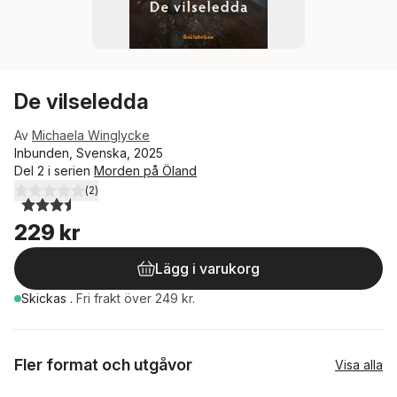
De vilseledda
Av
Michaela Winglycke
Inbunden, Svenska, 2025
Del 2 i serien
Morden på Öland
(
2
)
3,5
utav 5 stjärnor. Totalt antal röster:
229 kr
Lägg i varukorg
Skickas
.
Fri frakt över 249 kr.
Fler format och utgåvor
Visa alla