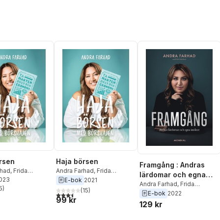
rsen
Haja börsen
Framgång : Andras
rhad
,
Frida
Andra Farhad
,
Frida
lärdomar och egna
d
2023
Söderlund
E-bok
2021
insikter
Andra Farhad
,
Frida
5
)
(
15
)
stjärnor. Totalt antal röster:
Söderlund
E-bok
2022
3,5
utav 5 stjärnor. Totalt antal röster:
99 kr
129 kr