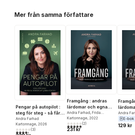
Hoppa över listan
Mer från samma författare
Framgång : andras
Framgån
lärdomar och egna
Pengar på autopilot :
lärdoma
insikter
Andra Farhad
,
Frida
steg för steg - så får
insikter
Andra Fa
Söderlund
Kartonnage
, 2022
Söderlun
E-bok
du börsen att jobba
Andra Farhad
(
2
)
Kartonnage
, 2026
129 kr
för dig
5,0
utav 5 stjärnor. Totalt antal röster:
231 kr
(
3
)
4,3
utav 5 stjärnor. Totalt antal röster: