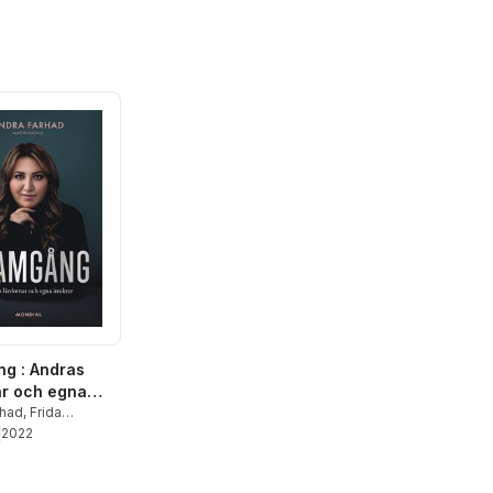
g : Andras
r och egna
rhad
,
Frida
d
2022