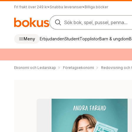
Fri frakt över 249 kr
•
Snabba leveranser
•
Billiga böcker
Sök bok, spel, pussel, penna...
Meny
Erbjudanden
Student
Topplistor
Barn & ungdom
B
Ekonomi och Ledarskap
Företagsekonomi
Redovisning och f