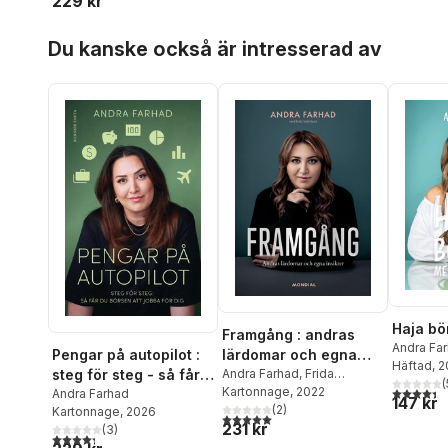
229 kr
Hoppa över listan
Du kanske också är intresserad av
Haja bö
Framgång : andras
Andra Fa
lärdomar och egna
Pengar på autopilot :
Söderlun
Häftad
, 
insikter
Andra Farhad
,
Frida
steg för steg - så får
(
4,4
utav 5 
Söderlund
Kartonnage
, 2022
du börsen att jobba
Andra Farhad
147 kr
(
2
)
Kartonnage
, 2026
för dig
5,0
utav 5 stjärnor. Totalt antal röster:
231 kr
(
3
)
4,3
utav 5 stjärnor. Totalt antal röster: