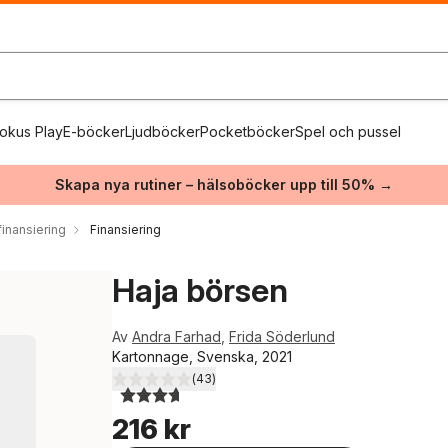
okus Play
E-böcker
Ljudböcker
Pocketböcker
Spel och pussel
Skapa nya rutiner – hälsoböcker upp till 50% →
inansiering
Finansiering
Haja börsen
Av
Andra Farhad
,
Frida Söderlund
Kartonnage, Svenska, 2021
(
43
)
3,7
utav 5 stjärnor. Totalt antal röster:
216 kr