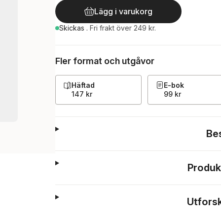
Lägg i varukorg
Skickas
.
Fri frakt över 249 kr.
Fler format och utgåvor
Häftad
E-bok
147 kr
99 kr
Be
Produk
Utfors