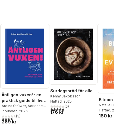
Surdegsbröd för alla
Äntligen vuxen! : en
Kenny Jakobsson
Bitcoin is for
praktisk guide till livet
Häftad
, 2025
Natalie Brunell
på egen hand
Ardina Strüwer
,
Adrienne
(
5
)
4,8
utav 5 stjärnor. Totalt antal röster:
Häftad
, 2025
Strüwer Edström
Inbunden
, 2026
176 kr
180 kr
(
3
)
4,0
utav 5 stjärnor. Totalt antal röster:
269 kr