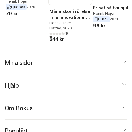
världens mest
Henrik Höjer
Ljudbok
2020
ökände gangster
Frihet på två hjul
Människor i rörelse
79 kr
Henrik Höjer
: nio innovationer
E-bok
2021
som förändrat
Henrik Höjer
99 kr
Häftad
, 2020
världshistorien
(
1
)
1,0
utav 5 stjärnor. Totalt antal röster:
244 kr
Mina sidor
Hjälp
Om Bokus
Populärt