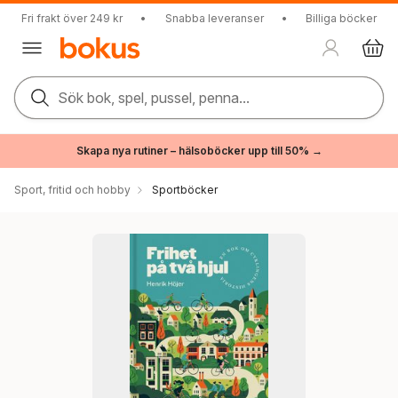
Fri frakt över 249 kr
•
Snabba leveranser
•
Billiga böcker
Sök bok, spel, pussel, penna...
Skapa nya rutiner – hälsoböcker upp till 50% →
Sport, fritid och hobby
Sportböcker