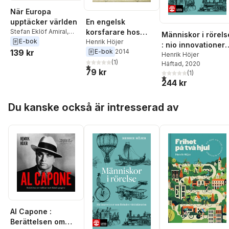
När Europa
upptäcker världen
En engelsk
Stefan Eklöf Amiral
,
korsfarare hos
Människor i rörels
Thomas Reinertsen
E-bok
Djingis khan : och
Henrik Höjer
: nio innovationer
Berg
,
Inger Enkvist
,
Bo
139 kr
E-bok
2014
andra historiska
som förändrat
Henrik Höjer
Eriksson
,
Johan
essäer
(
1
)
Häftad
, 2020
världshistorien
1,0
utav 5 stjärnor. Totalt antal röster:
Hakelius
,
Dick Harrison
,
79 kr
(
1
)
1,0
utav 5 stjärnor. Total
Daniel Hermansson
,
244 kr
Hanna Hodacs
,
Henrik
Höjer
,
Thomas
Hoppa över listan
Kaiserfeld
,
Allan
Du kanske också är intresserad av
Klynne
,
Henrik Nilsson
,
Svante Nordin
,
Kenneth
Nyberg
,
Bengt
Pettersson
,
Nils Johan
Tjärnlund
,
Nils
Uddenberg
,
Lars
Ericson Wolke
Al Capone :
Berättelsen om