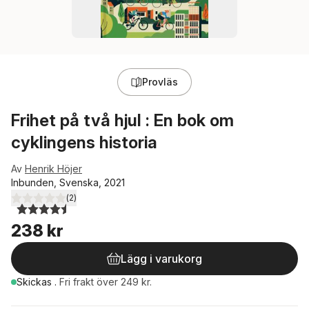
Provläs
Frihet på två hjul : En bok om
cyklingens historia
Av
Henrik Höjer
Inbunden, Svenska, 2021
(
2
)
4,5
utav 5 stjärnor. Totalt antal röster:
238 kr
Lägg i varukorg
Skickas
.
Fri frakt över 249 kr.