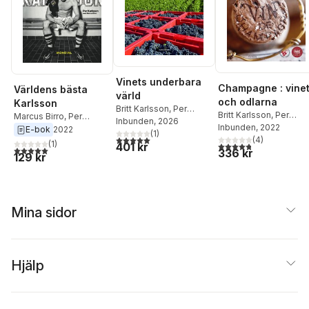
Vinets underbara
Champagne : vine
Världens bästa
värld
och odlarna
Karlsson
Britt Karlsson
,
Per
Britt Karlsson
,
Per
Marcus Birro
,
Per
Karlsson
Inbunden
, 2026
Karlsson
Inbunden
, 2022
Karlsson
E-bok
2022
(
1
)
5,0
utav 5 stjärnor. Totalt antal röster:
(
4
)
(
1
)
4,8
utav 5 stjärnor. Tota
401 kr
5,0
utav 5 stjärnor. Totalt antal röster:
336 kr
129 kr
Mina sidor
Hjälp