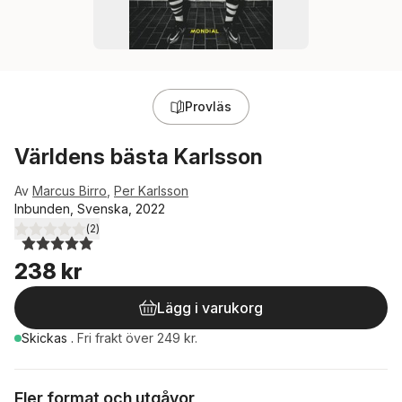
Provläs
Världens bästa Karlsson
Av
Marcus Birro
,
Per Karlsson
Inbunden, Svenska, 2022
(
2
)
5,0
utav 5 stjärnor. Totalt antal röster:
238 kr
Lägg i varukorg
Skickas
.
Fri frakt över 249 kr.
Fler format och utgåvor