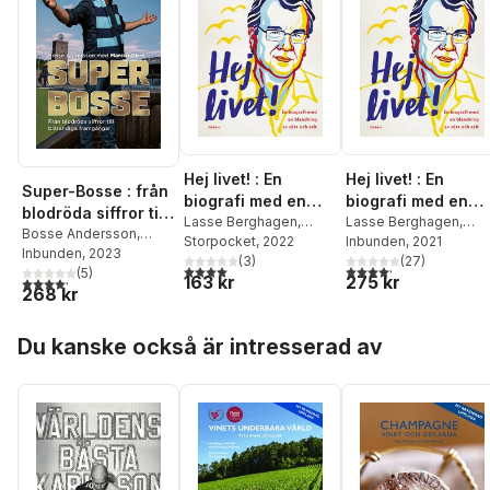
Hej livet! : En
Hej livet! : En
Super-Bosse : från
biografi med en
biografi med en
blodröda siffror till
blandning av sött
Lasse Berghagen
,
blandning av sött
Lasse Berghagen
,
blårandiga
Bosse Andersson
,
Marcus Birro
Storpocket
, 2022
Marcus Birro
Inbunden
, 2021
och salt
och salt
Marcus Birro
Inbunden
, 2023
framgångar
(
3
)
(
27
)
4,0
utav 5 stjärnor. Totalt antal röster:
4,2
utav 5 stjärnor. Tota
(
5
)
163 kr
275 kr
4,2
utav 5 stjärnor. Totalt antal röster:
268 kr
Hoppa över listan
Du kanske också är intresserad av