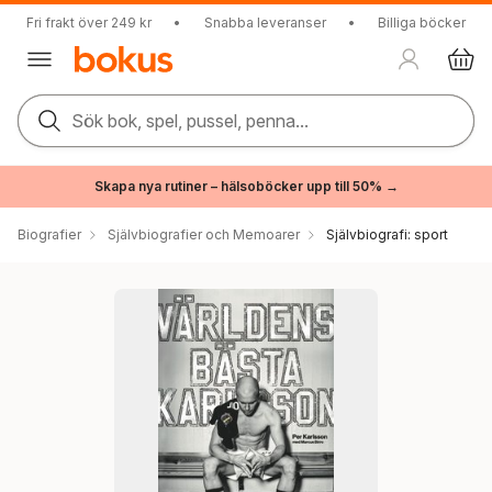
Fri frakt över 249 kr
•
Snabba leveranser
•
Billiga böcker
Sök bok, spel, pussel, penna...
Skapa nya rutiner – hälsoböcker upp till 50% →
Biografier
Självbiografier och Memoarer
Självbiografi: sport