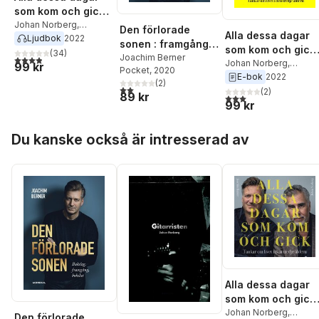
som kom och gick :
tankar om livet i
Johan Norberg
,
Den förlorade
Alla dessa dagar
Joachim Berner
Ljudbok
2022
den tredje åldern
sonen : framgång,
som kom och gick 
(
34
)
bakslag & bokslut
Joachim Berner
3,9
utav 5 stjärnor. Totalt antal röster:
tankar om livet i
Johan Norberg
,
99 kr
Pocket
, 2020
Joachim Berner
E-bok
2022
den tredje åldern
(
2
)
2,0
utav 5 stjärnor. Totalt antal röster:
(
2
)
89 kr
3,0
utav 5 stjärnor. Tota
99 kr
Hoppa över listan
Du kanske också är intresserad av
Alla dessa dagar
som kom och gick 
tankar om livet i
Johan Norberg
,
Den förlorade