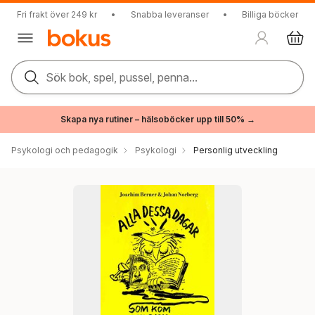
Fri frakt över 249 kr
•
Snabba leveranser
•
Billiga böcker
Sök bok, spel, pussel, penna...
Skapa nya rutiner – hälsoböcker upp till 50% →
Psykologi och pedagogik
Psykologi
Personlig utveckling