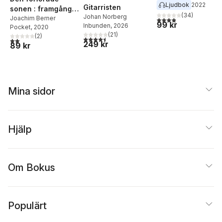
Joachim Berner
Ljudbok
2022
den tredje åldern
Gitarristen
sonen : framgång,
(
34
)
Johan Norberg
bakslag & bokslut
Joachim Berner
3,9
utav 5 stjärnor. Tota
99 kr
Inbunden
, 2026
Pocket
, 2020
(
21
)
(
2
)
4,5
utav 5 stjärnor. Totalt antal röster:
2,0
utav 5 stjärnor. Totalt antal röster:
249 kr
89 kr
Mina sidor
Hjälp
Om Bokus
Populärt