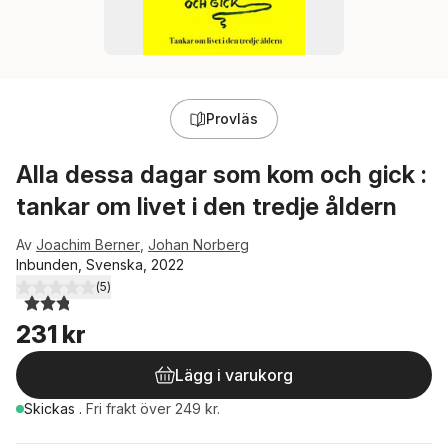
Provläs
Alla dessa dagar som kom och gick :
tankar om livet i den tredje åldern
Av
Joachim Berner
,
Johan Norberg
Inbunden, Svenska, 2022
(
5
)
2,8
utav 5 stjärnor. Totalt antal röster:
231 kr
Lägg i varukorg
Skickas
.
Fri frakt över 249 kr.