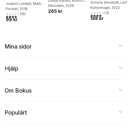
Danjal Kanani
,
Kristoffer
Victoria Silvstedt
,
Leif
Joakim Lundell
,
Martin
Cras
Inbunden
, 2026
Eriksson
Kartonnage
,
Martin
, 2022
Svensson
Pocket
, 2018
,
Leif
265 kr
Svensson
(
3
,
)
Kristoffer
Eriksson
(
15
)
4,0
utav 5 stjärnor. Tota
3,9
utav 5 stjärnor. Totalt antal röster:
148 kr
Cras
99 kr
Mina sidor
Hjälp
Om Bokus
Populärt