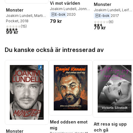
Vi mot världen
Monster
Joakim Lundell
,
Jonna
Monster
Joakim Lundell
,
Leif
Lundell
E-bok
2020
Eriksson
,
Martin
E-bok
2017
Joakim Lundell
,
Martin
79 kr
Svensson
Svensson
Pocket
, 2018
,
Leif
(
6
)
2,7
utav 5 stjärnor. Tota
Eriksson
(
15
)
79 kr
3,9
utav 5 stjärnor. Totalt antal röster:
99 kr
Hoppa över listan
Du kanske också är intresserad av
Med oddsen emot
Att resa sig upp
mig
och gå
Monster