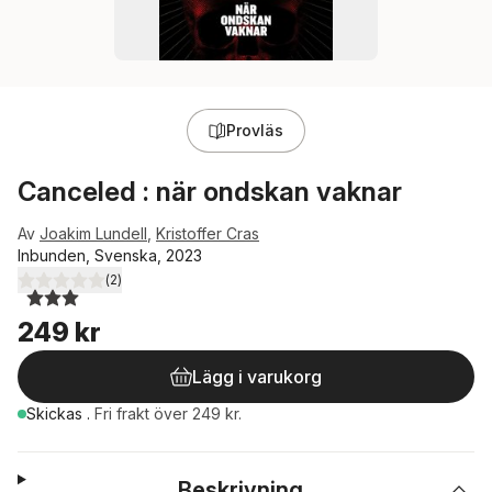
Provläs
Canceled : när ondskan vaknar
Av
Joakim Lundell
,
Kristoffer Cras
Inbunden, Svenska, 2023
(
2
)
3,0
utav 5 stjärnor. Totalt antal röster:
249 kr
Lägg i varukorg
Skickas
.
Fri frakt över 249 kr.
Beskrivning