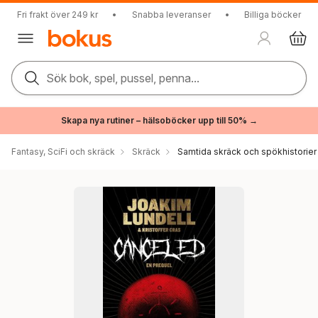
Fri frakt över 249 kr
•
Snabba leveranser
•
Billiga böcker
Sök bok, spel, pussel, penna...
Skapa nya rutiner – hälsoböcker upp till 50% →
Fantasy, SciFi och skräck
Skräck
Samtida skräck och spökhistorier