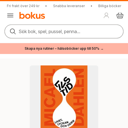
Fri frakt över 249 kr
•
Snabba leveranser
•
Billiga böcker
Sök bok, spel, pussel, penna...
Skapa nya rutiner – hälsoböcker upp till 50% →