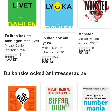
Monster
En liten bok om
En liten bok om
Micael Dahlen
meningen med livet
lycka
Pocket
, 2023
Micael Dahlen
Micael Dahlen
(
1
)
5,0
utav 5 stjärnor. Tota
Inbunden
, 2020
89 kr
Inbunden
, 2020
(
13
)
3,8
utav 5 stjärnor. Totalt antal röster:
(
22
)
4,0
utav 5 stjärnor. Totalt antal röster:
168 kr
168 kr
Hoppa över listan
Du kanske också är intresserad av