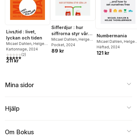
Sifferdjur : hur
Livs/tid : livet,
siffrorna styr våra
Numbermania
lyckan och tiden
liv
Micael Dahlen
,
Helge
Micael Dahlen
,
Helge
Micael Dahlen
,
Helge
Thorbjørnsen
Pocket
, 2024
Thorbjørnsen
Häftad
, 2024
Thorbjørnsen
Kartonnage
, 2024
89 kr
121 kr
(
2
)
5,0
utav 5 stjärnor. Totalt antal röster:
211 kr
Mina sidor
Hjälp
Om Bokus