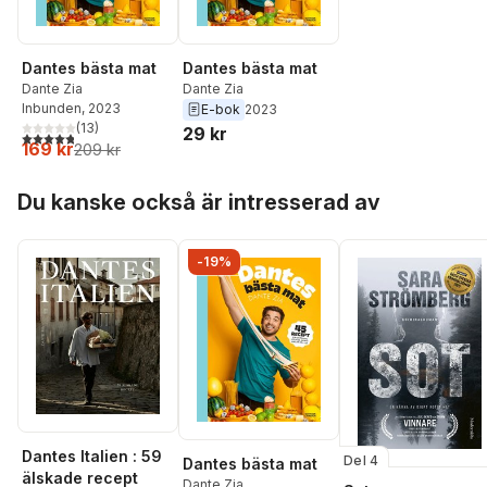
Dantes bästa mat
Dantes bästa mat
Dante Zia
Dante Zia
Inbunden
, 2023
E-bok
2023
(
13
)
29 kr
4,8
utav 5 stjärnor. Totalt antal röster:
169 kr
209 kr
Hoppa över listan
Du kanske också är intresserad av
-19%
Dantes Italien : 59
Del 4
Dantes bästa mat
älskade recept
Dante Zia