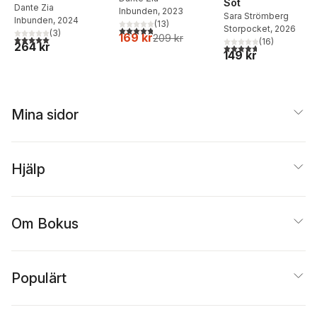
Sot
Dante Zia
Inbunden
, 2023
Sara Strömberg
Inbunden
, 2024
(
13
)
Storpocket
, 2026
4,8
utav 5 stjärnor. Totalt antal röster:
(
3
)
169 kr
209 kr
5,0
utav 5 stjärnor. Totalt antal röster:
(
16
)
264 kr
4,7
utav 5 stjärnor. Tota
149 kr
Mina sidor
Hjälp
Om Bokus
Populärt