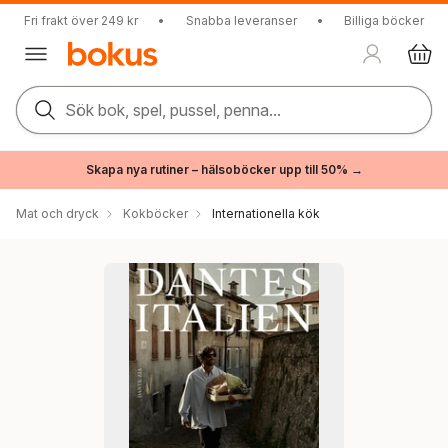
Fri frakt över 249 kr
•
Snabba leveranser
•
Billiga böcker
Sök bok, spel, pussel, penna...
Skapa nya rutiner – hälsoböcker upp till 50% →
Mat och dryck
Kokböcker
Internationella kök