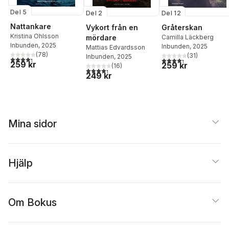
Del 5
Del 12
Del 2
Nattankare
Gråterskan
Vykort från en
Kristina Ohlsson
Camilla Läckberg
mördare
Inbunden
, 2025
Inbunden
, 2025
Mattias Edvardsson
(
78
)
(
31
)
Inbunden
, 2025
4,3
utav 5 stjärnor. Totalt antal röster:
4,3
utav 5 stjärnor. Tota
259 kr
259 kr
(
16
)
4,3
utav 5 stjärnor. Totalt antal röster:
249 kr
Mina sidor
Hjälp
Om Bokus