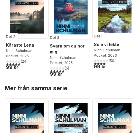
Del 1
Del 2
Del 3
Som vi lekte
Käraste Lena
Svara om du hör
Ninni Schulman
Ninni Schulman
mig
Pocket
, 2023
Pocket
, 2025
Ninni Schulman
(
50
)
(
24
)
Pocket
, 2025
4,2
utav 5 stjärnor. Tota
4,6
utav 5 stjärnor. Totalt antal röster:
99 kr
99 kr
(
5
)
4,8
utav 5 stjärnor. Totalt antal röster:
99 kr
Hoppa över listan
Mer från samma serie