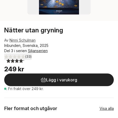
Nätter utan gryning
Av
Ninni Schulman
Inbunden, Svenska, 2025
Del 3 i serien
Siljanserien
(
33
)
4,2
utav 5 stjärnor. Totalt antal röster:
249 kr
Lägg i varukorg
.
Fri frakt över 249 kr.
Fler format och utgåvor
Visa alla