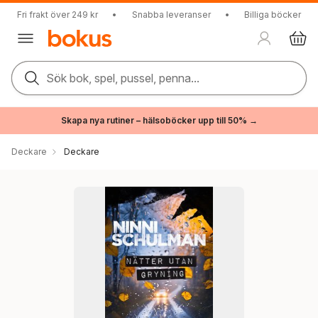
Fri frakt över 249 kr
•
Snabba leveranser
•
Billiga böcker
Sök bok, spel, pussel, penna...
Skapa nya rutiner – hälsoböcker upp till 50% →
Deckare
Deckare