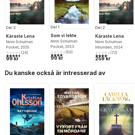
Del 1
Del 2
Del 2
Som vi lekte
Käraste Lena
Käraste Lena
Ninni Schulman
Ninni Schulman
Ninni Schulman
Pocket
, 2023
Pocket
, 2025
Inbunden
, 2024
(
50
)
(
24
)
(
72
)
4,2
utav 5 stjärnor. Totalt antal röster:
4,6
utav 5 stjärnor. Totalt antal röster:
4,2
utav 5 stjärnor. Tota
99 kr
99 kr
259 kr
Hoppa över listan
Du kanske också är intresserad av