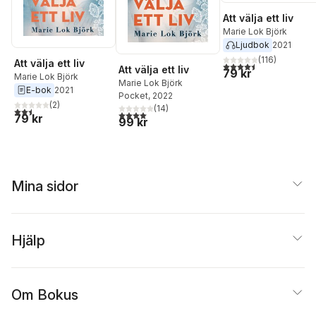
Att välja ett liv
Marie Lok Björk
Ljudbok
2021
(
116
)
Att välja ett liv
4,5
utav 5 stjärnor. Tota
Att välja ett liv
79 kr
Marie Lok Björk
Marie Lok Björk
E-bok
2021
Pocket
, 2022
(
2
)
(
14
)
2,5
utav 5 stjärnor. Totalt antal röster:
4,0
utav 5 stjärnor. Totalt antal röster:
79 kr
99 kr
Mina sidor
Hjälp
Om Bokus