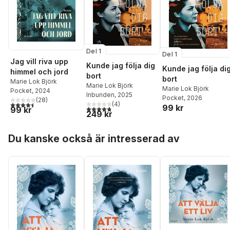
Del 1
Del 1
Jag vill riva upp
Kunde jag följa dig
Kunde jag följa di
himmel och jord
bort
bort
Marie Lok Björk
Marie Lok Björk
Marie Lok Björk
Pocket
, 2024
Inbunden
, 2025
Pocket
, 2026
(
28
)
4,5
utav 5 stjärnor. Totalt antal röster:
(
4
)
99 kr
4,8
utav 5 stjärnor. Totalt antal röster:
99 kr
249 kr
Hoppa över listan
Du kanske också är intresserad av