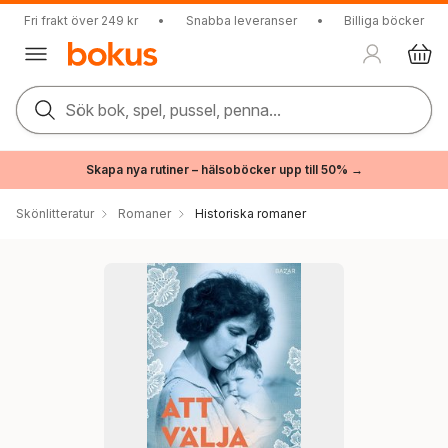
Fri frakt över 249 kr
•
Snabba leveranser
•
Billiga böcker
Sök bok, spel, pussel, penna...
Skapa nya rutiner – hälsoböcker upp till 50% →
Skönlitteratur
Romaner
Historiska romaner