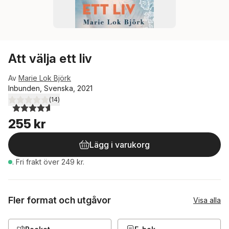
Att välja ett liv
Av
Marie Lok Björk
Inbunden, Svenska, 2021
(
14
)
4,6
utav 5 stjärnor. Totalt antal röster:
255 kr
Lägg i varukorg
.
Fri frakt över 249 kr.
Fler format och utgåvor
Visa alla