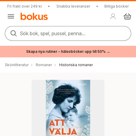
Fri frakt över 249 kr
•
Snabba leveranser
•
Billiga böcker
Sök bok, spel, pussel, penna...
Skapa nya rutiner – hälsoböcker upp till 50% →
Skönlitteratur
Romaner
Historiska romaner