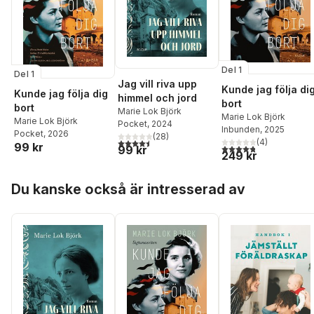
Del 1
Del 1
Jag vill riva upp
Kunde jag följa di
Kunde jag följa dig
himmel och jord
bort
bort
Marie Lok Björk
Marie Lok Björk
Marie Lok Björk
Pocket
, 2024
Inbunden
, 2025
Pocket
, 2026
(
28
)
4,5
utav 5 stjärnor. Totalt antal röster:
(
4
)
99 kr
4,8
utav 5 stjärnor. Tota
99 kr
249 kr
Hoppa över listan
Du kanske också är intresserad av