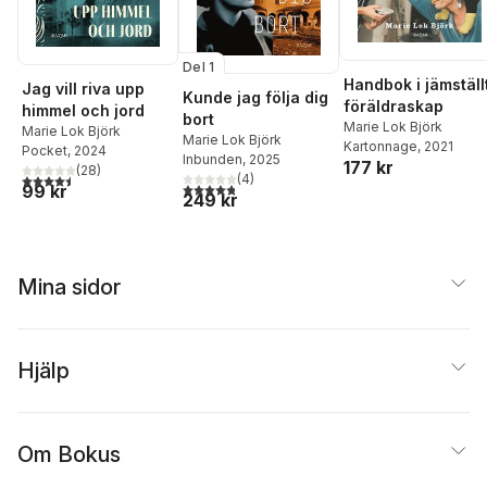
Del 1
Handbok i jämställ
Jag vill riva upp
Kunde jag följa dig
föräldraskap
himmel och jord
bort
Marie Lok Björk
Marie Lok Björk
Marie Lok Björk
Kartonnage
, 2021
Pocket
, 2024
Inbunden
, 2025
177 kr
(
28
)
4,5
utav 5 stjärnor. Totalt antal röster:
(
4
)
4,8
utav 5 stjärnor. Totalt antal röster:
99 kr
249 kr
Mina sidor
Hjälp
Om Bokus