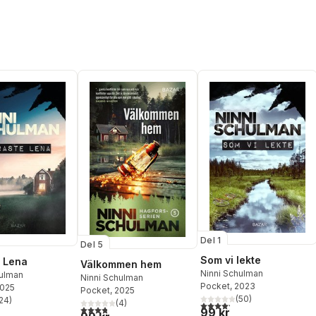
Del 1
Del 5
Som vi lekte
 Lena
Välkommen hem
Ninni Schulman
hulman
Ninni Schulman
Pocket
, 2023
2025
Pocket
, 2025
(
50
)
24
)
(
4
)
4,2
utav 5 stjärnor. Totalt ant
stjärnor. Totalt antal röster:
3,8
utav 5 stjärnor. Totalt antal röster:
99 kr