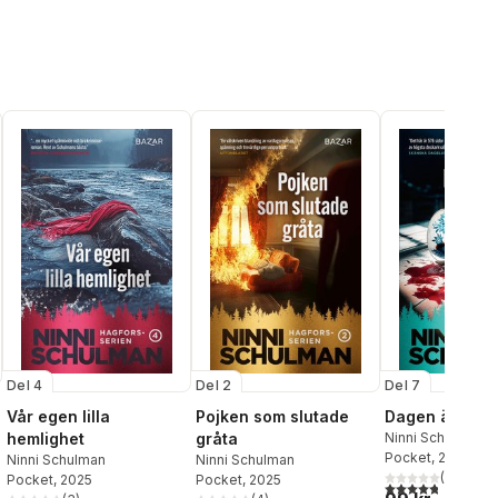
Del 4
Del 2
Del 7
Vår egen lilla
Pojken som slutade
Dagen är ko
hemlighet
gråta
Ninni Schulman
Pocket
, 2025
Ninni Schulman
Ninni Schulman
(
5
)
al röster:
Pocket
, 2025
Pocket
, 2025
4,8
utav 5 stjärnor