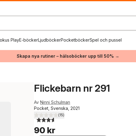
okus Play
E-böcker
Ljudböcker
Pocketböcker
Spel och pussel
Skapa nya rutiner – hälsoböcker upp till 50% →
Flickebarn nr 291
Av
Ninni Schulman
Pocket, Svenska, 2021
(
15
)
3,6
utav 5 stjärnor. Totalt antal röster:
90 kr