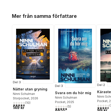
Hoppa över listan
Mer från samma författare
Del 3
Del 2
Del 3
Nätter utan gryning
Käraste
Svara om du hör mig
Ninni Schulman
Ninni Sc
Ninni Schulman
Storpocket
, 2026
Pocket
, 
Pocket
, 2025
(
10
)
4,7
utav 5 stjärnor. Totalt antal röster:
(
(
5
)
149 kr
4,6
utav 5 
4,8
utav 5 stjärnor. Totalt antal röster:
99 kr