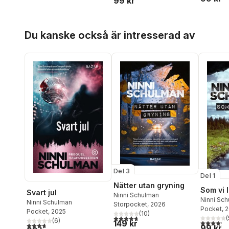
99 kr
Hoppa över listan
Du kanske också är intresserad av
Del 3
Del 1
Nätter utan gryning
Som vi 
Svart jul
Ninni Schulman
Ninni Sc
Ninni Schulman
Storpocket
, 2026
Pocket
, 
Pocket
, 2025
(
10
)
4,7
utav 5 stjärnor. Totalt antal röster:
(
(
6
)
4,2
utav 5 
149 kr
3,7
utav 5 stjärnor. Totalt antal röster:
99 kr