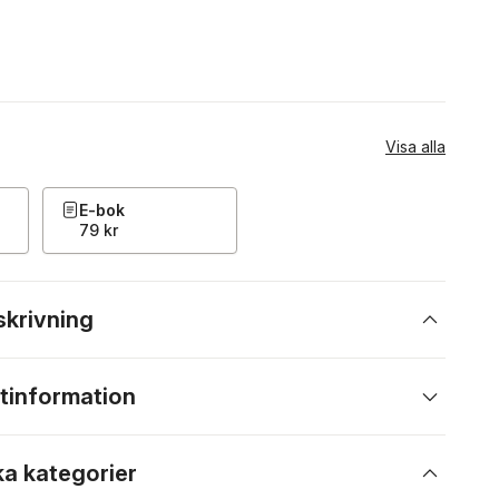
Visa alla
E-bok
79 kr
skrivning
tinformation
ka kategorier