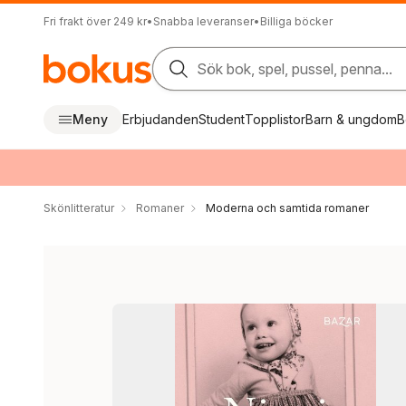
Fri frakt över 249 kr
•
Snabba leveranser
•
Billiga böcker
Sök bok, spel, pussel, penna...
Meny
Erbjudanden
Student
Topplistor
Barn & ungdom
B
Skönlitteratur
Romaner
Moderna och samtida romaner