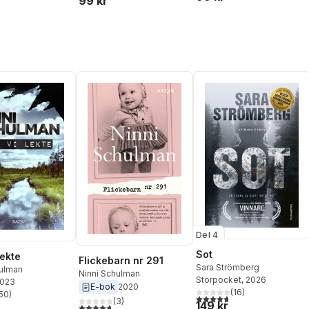
99 kr
Del 4
Sot
lekte
Flickebarn nr 291
Sara Strömberg
hulman
Ninni Schulman
Storpocket
, 2026
2023
E-bok
2020
(
16
)
50
)
4,7
utav 5 stjärnor. Totalt ant
stjärnor. Totalt antal röster:
(
3
)
149 kr
4,7
utav 5 stjärnor. Totalt antal röster: