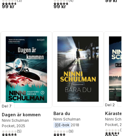
99 kr
(
3
)
(
4
)
4,7
utav 5 stjärnor. Totalt antal röster:
4,8
utav 5 stjärnor. Totalt antal röster:
99 kr
99 kr
Del 2
Del 7
Bara du
Käraste Lena
Dagen är kommen
Ninni Schulman
Ninni Schulman
Ninni Schulman
Pocket
, 2025
E-bok
2018
Pocket
, 2025
(
24
)
al röster:
(
9
)
(
5
)
4,6
utav 5 stjärnor
3,9
utav 5 stjärnor. Totalt antal röster:
4,8
utav 5 stjärnor. Totalt antal röster: