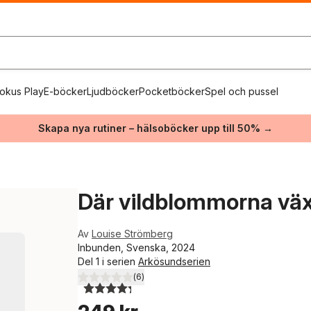
okus Play
E-böcker
Ljudböcker
Pocketböcker
Spel och pussel
Skapa nya rutiner – hälsoböcker upp till 50% →
Där vildblommorna vä
Av
Louise Strömberg
Inbunden, Svenska, 2024
Del 1 i serien
Arkösundserien
(
6
)
4,3
utav 5 stjärnor. Totalt antal röster: