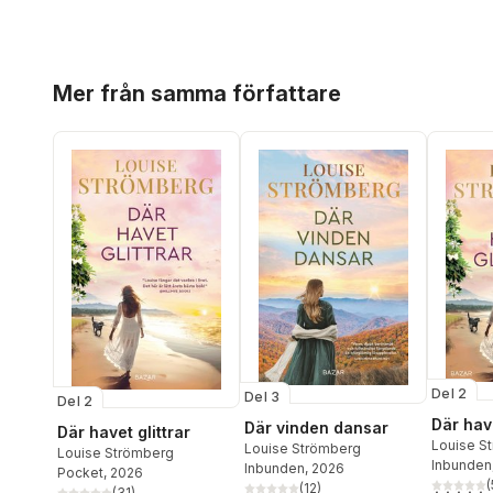
Hoppa över listan
Mer från samma författare
Del 2
Del 3
Del 2
Där have
Där vinden dansar
Där havet glittrar
Louise S
Louise Strömberg
Louise Strömberg
Inbunden
Inbunden
, 2026
Pocket
, 2026
(
(
12
)
(
31
)
5,0
utav 5 