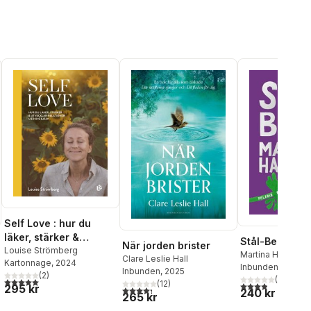
Self Love : hur du
läker, stärker &
Stål-Berit
När jorden brister
utvecklar relationen
Louise Strömberg
Martina Haag
Clare Leslie Hall
Kartonnage
, 2024
med dig själv
Inbunden
, 2025
Inbunden
, 2025
(
2
)
(
12
)
5,0
utav 5 stjärnor. Totalt antal röster:
(
12
)
3,9
utav 5 stjärnor
295 kr
4,3
utav 5 stjärnor. Totalt antal röster:
240 kr
265 kr
l röster: