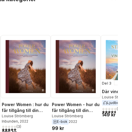
Del 3
Där vinden da
Louise Strömber
Ljudbok
2026
Power Women : hur du
Power Women - hur du
(
16
)
får tillgång till din
får tillgång till din
4,7
utav 5 stjärnor
149 kr
medfödda kraft som
Louise Strömberg
medfödda kraft som
Louise Strömberg
Inbunden
, 2022
E-bok
2022
kvinna
kvinna
(
3
)
99 kr
5,0
utav 5 stjärnor. Totalt antal röster: