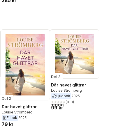
285 kr
al röster:
Del 2
Där havet glittrar
Louise Strömberg
Ljudbok
2025
Del 2
(
103
)
al röster:
4,3
utav 5 stjärnor. Totalt antal röster:
Där havet glittrar
99 kr
Louise Strömberg
E-bok
2025
79 kr