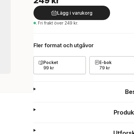
249 kr
Lägg i varukorg
.
Fri frakt över 249 kr.
Fler format och utgåvor
Pocket
E-bok
99 kr
79 kr
Be
Produk
Utfors