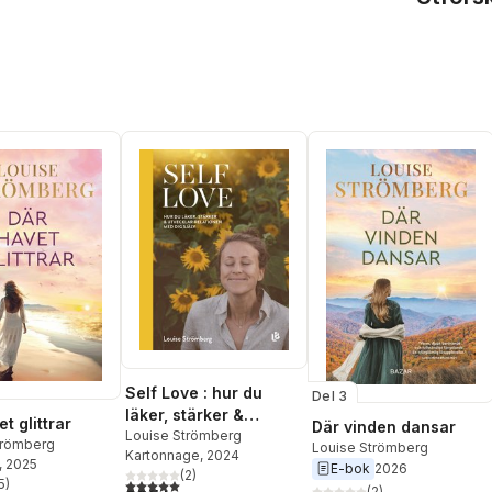
Self Love : hur du
Del 3
läker, stärker &
t glittrar
Där vinden dansar
utvecklar relationen
Louise Strömberg
trömberg
Louise Strömberg
Kartonnage
, 2024
med dig själv
, 2025
E-bok
2026
(
2
)
5,0
utav 5 stjärnor. Totalt antal röster:
5
)
(
2
)
stjärnor. Totalt antal röster: