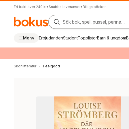
Fri frakt över 249 kr
•
Snabba leveranser
•
Billiga böcker
Sök bok, spel, pussel, penna...
Meny
Erbjudanden
Student
Topplistor
Barn & ungdom
B
Skönlitteratur
Feelgood