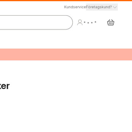
Kundservice
Företagskund?
xer