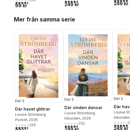
4,6
utav 5 stjärnor. Totalt antal röster:
4,5
utav 5 stjärnor. Totalt antal röster:
249 kr
249 kr
99 kr
Hoppa över listan
Mer från samma serie
Del 2
Del 3
Del 2
Där have
Där vinden dansar
Där havet glittrar
Louise S
Louise Strömberg
Louise Strömberg
Inbunden
Inbunden
, 2026
Pocket
, 2026
(
(
12
)
(
31
)
5,0
utav 5 
4,6
utav 5 stjärnor. Totalt antal röster:
4,5
utav 5 stjärnor. Totalt antal röster:
249 kr
249 kr