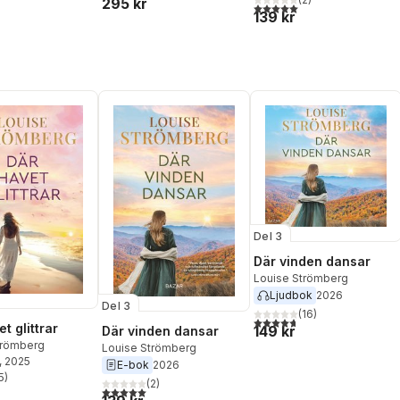
295 kr
5,0
utav 5 stjärnor. Totalt ant
139 kr
Del 3
Där vinden dansar
Louise Strömberg
Ljudbok
2026
Del 3
(
16
)
4,7
utav 5 stjärnor. Totalt ant
t glittrar
149 kr
Där vinden dansar
trömberg
Louise Strömberg
, 2025
E-bok
2026
5
)
(
2
)
stjärnor. Totalt antal röster:
5,0
utav 5 stjärnor. Totalt antal röster: