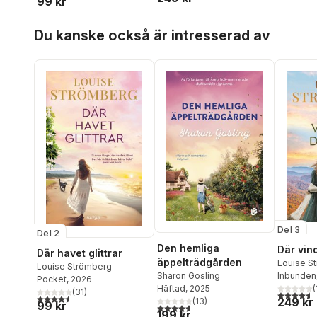
99 kr
Hoppa över listan
Du kanske också är intresserad av
Del 3
Del 2
Den hemliga
Där vin
Där havet glittrar
äppelträdgården
Louise S
Louise Strömberg
Sharon Gosling
Inbunden
Pocket
, 2026
Häftad
, 2025
(
(
31
)
4,6
utav 5 
4,5
utav 5 stjärnor. Totalt antal röster:
249 kr
(
13
)
99 kr
4,7
utav 5 stjärnor. Totalt antal röster:
199 kr