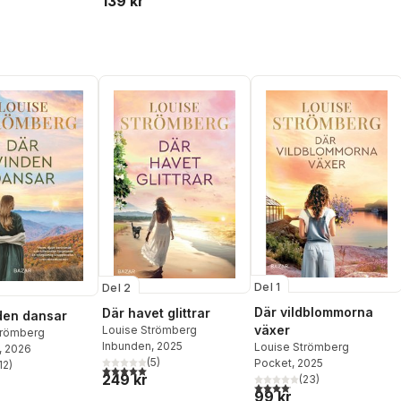
139 kr
Del 1
Del 2
Där vildblommorna
Där havet glittrar
den dansar
växer
Louise Strömberg
trömberg
Inbunden
, 2025
Louise Strömberg
, 2026
(
5
)
Pocket
, 2025
12
)
5,0
utav 5 stjärnor. Totalt antal röster:
stjärnor. Totalt antal röster:
249 kr
(
23
)
4,1
utav 5 stjärnor. Totalt anta
99 kr