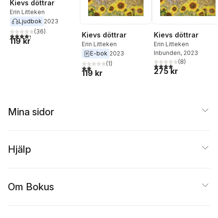
Kievs döttrar
Erin Litteken
Ljudbok
2023
(
36
)
Kievs döttrar
Kievs döttrar
4,3
utav 5 stjärnor. Totalt antal röster:
119 kr
Erin Litteken
Erin Litteken
Inbunden
, 2023
E-bok
2023
(
8
)
(
1
)
4,0
utav 5 stjärnor. Tota
2,0
utav 5 stjärnor. Totalt antal röster:
275 kr
119 kr
Mina sidor
Hjälp
Om Bokus