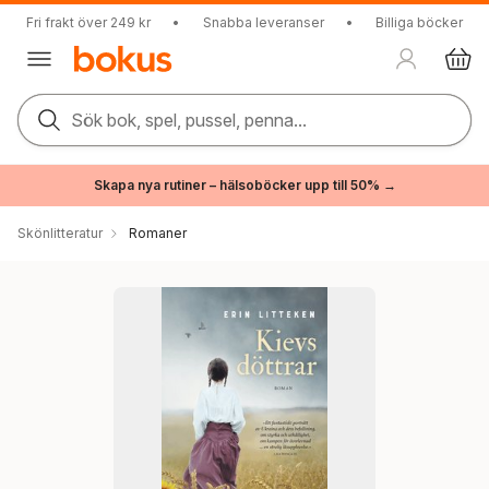
Fri frakt över 249 kr
•
Snabba leveranser
•
Billiga böcker
Sök bok, spel, pussel, penna...
Skapa nya rutiner – hälsoböcker upp till 50% →
Skönlitteratur
Romaner