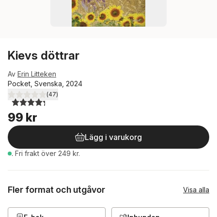
Kievs döttrar
Av
Erin Litteken
Pocket, Svenska, 2024
(
47
)
4,3
utav 5 stjärnor. Totalt antal röster:
99 kr
Lägg i varukorg
.
Fri frakt över 249 kr.
Fler format och utgåvor
Visa alla