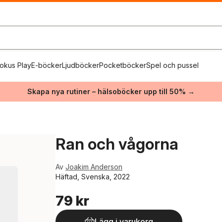
okus Play
E-böcker
Ljudböcker
Pocketböcker
Spel och pussel
Skapa nya rutiner – hälsoböcker upp till 50% →
Ran och vågorna
Av
Joakim Anderson
Häftad, Svenska, 2022
79 kr
Lägg i varukorg