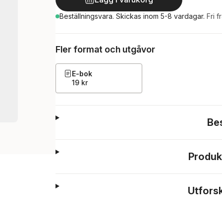
Beställningsvara.
Skickas
inom 5-8 vardagar
.
Fri f
Fler format och utgåvor
E-bok
19 kr
Be
Produk
Utfors