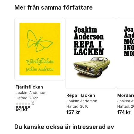
Hoppa över listan
Mer från samma författare
Fjärilsflickan
Joakim Anderson
Repa i lacken
Mördar
Häftad
, 2022
Joakim Anderson
Joakim A
(
1
)
5,0
utav 5 stjärnor. Totalt antal röster:
Häftad
, 2016
Häftad
, 
94 kr
157 kr
174 kr
Hoppa över listan
Du kanske också är intresserad av