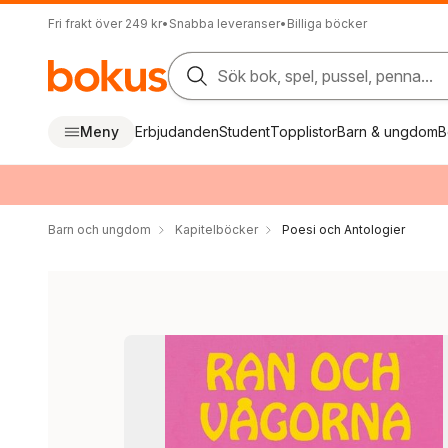
Fri frakt över 249 kr
•
Snabba leveranser
•
Billiga böcker
Sök bok, spel, pussel, penna...
Meny
Erbjudanden
Student
Topplistor
Barn & ungdom
B
Barn och ungdom
Kapitelböcker
Poesi och Antologier