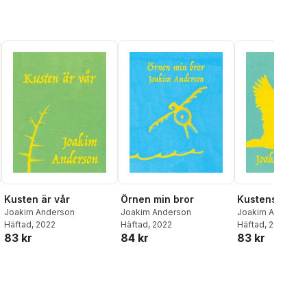
Kusten är vår
Örnen min bror
Kustens röste
Joakim Anderson
Joakim Anderson
Joakim Anderso
Häftad
, 2022
Häftad
, 2022
Häftad
, 2022
83 kr
84 kr
83 kr