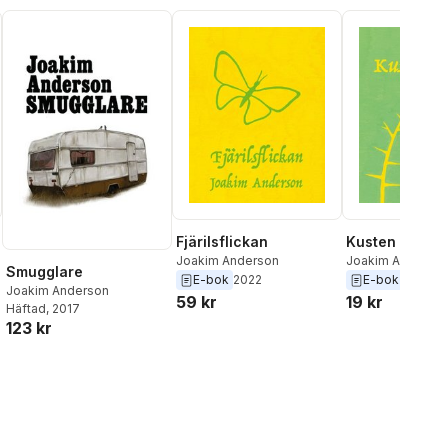
Fjärilsflickan
Kusten är vår
Joakim Anderson
Joakim Anderso
Smugglare
E-bok
2022
E-bok
2022
Joakim Anderson
59 kr
19 kr
Häftad
, 2017
123 kr