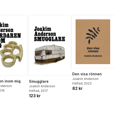
Den visa rönnen
Joakim Anderson
en inom mig
Smugglare
Häftad
, 2023
nderson
Joakim Anderson
82 kr
2016
Häftad
, 2017
123 kr