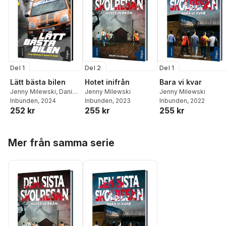
Del 1
Del 2
Del 1
Lätt bästa bilen
Hotet inifrån
Bara vi kvar
Jenny Milewski
,
Daniel
Jenny Milewski
Jenny Milewski
Hultman
Inbunden
, 2024
Inbunden
, 2023
Inbunden
, 2022
252 kr
255 kr
255 kr
Hoppa över listan
Mer från samma serie