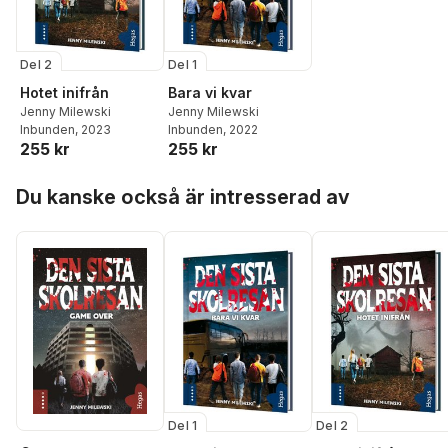
Del 2
Del 1
Hotet inifrån
Bara vi kvar
Jenny Milewski
Jenny Milewski
Inbunden
, 2023
Inbunden
, 2022
255 kr
255 kr
Hoppa över listan
Du kanske också är intresserad av
Del 1
Del 2