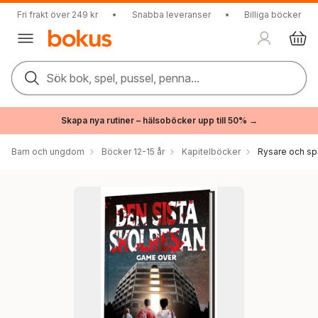
Fri frakt över 249 kr
•
Snabba leveranser
•
Billiga böcker
Sök bok, spel, pussel, penna...
Skapa nya rutiner – hälsoböcker upp till 50% →
Barn och ungdom
Böcker 12-15 år
Kapitelböcker
Rysare och sp