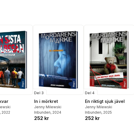
Del 3
Del 4
kvar
In i mörkret
En riktigt sjuk jävel
lewski
Jenny Milewski
Jenny Milewski
, 2022
Inbunden
, 2024
Inbunden
, 2025
252 kr
252 kr