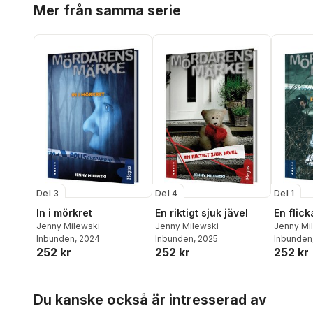
Mer från samma serie
Del 3
Del 4
Del 1
In i mörkret
En riktigt sjuk jävel
En flic
Jenny Milewski
Jenny Milewski
Jenny Mi
Inbunden
, 2024
Inbunden
, 2025
Inbunden
252 kr
252 kr
252 kr
Hoppa över listan
Du kanske också är intresserad av