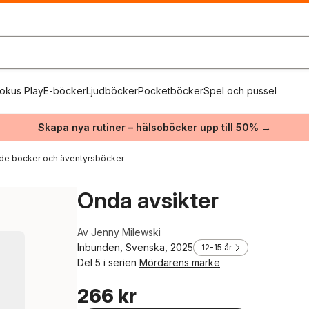
okus Play
E-böcker
Ljudböcker
Pocketböcker
Spel och pussel
Skapa nya rutiner – hälsoböcker upp till 50% →
de böcker och äventyrsböcker
Onda avsikter
Av
Jenny Milewski
Inbunden, Svenska, 2025
12-15 år
Del 5 i serien
Mördarens märke
266 kr