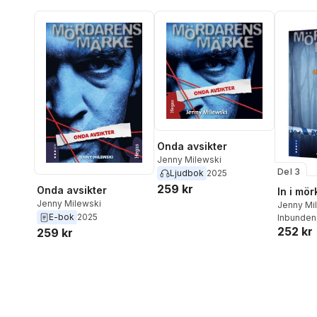
Onda avsikter
Jenny Milewski
Del 3
Ljudbok
2025
259 kr
Onda avsikter
In i mör
Jenny Milewski
Jenny Mi
E-bok
2025
Inbunden
252 kr
259 kr