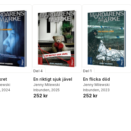
Del 4
Del 1
kret
En riktigt sjuk jävel
En flicka död
lewski
Jenny Milewski
Jenny Milewski
, 2024
Inbunden
, 2025
Inbunden
, 2023
252 kr
252 kr