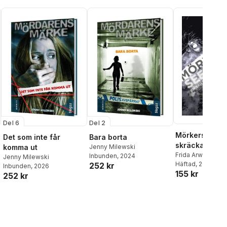
Del 6
Del 2
Mörkerseende
Det som inte får
Bara borta
skräckantolog
komma ut
Jenny Milewski
Frida Arwen Ros
Inbunden
, 2024
Jenny Milewski
Elisabeth Jonsso
Häftad
, 2014
252 kr
Inbunden
, 2026
155 kr
Centerwall
,
Lars 
252 kr
Susanne Samuel
Stewe Sundin
,
Fi
Cederberg
,
Mark
Pål Eggert
,
Malin
Jenny Milewski