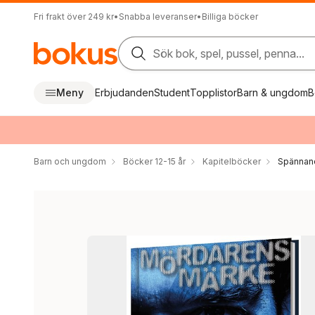
Fri frakt över 249 kr
•
Snabba leveranser
•
Billiga böcker
Sök bok, spel, pussel, penna...
Meny
Erbjudanden
Student
Topplistor
Barn & ungdom
B
Barn och ungdom
Böcker 12-15 år
Kapitelböcker
Spännan