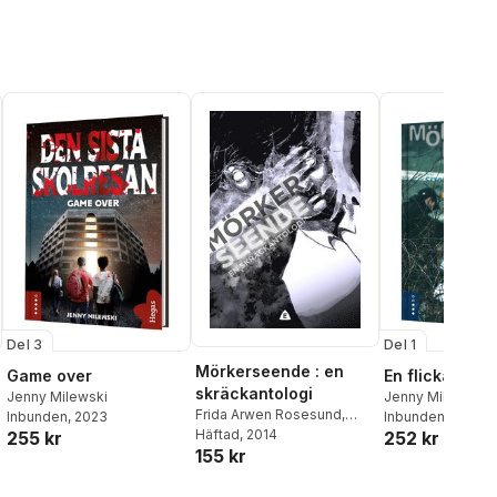
Del 3
Del 1
Mörkerseende : en
Game over
En flicka död
skräckantologi
Jenny Milewski
Jenny Milewski
Frida Arwen Rosesund
,
Inbunden
, 2023
Inbunden
, 2023
Elisabeth Jonsson
Häftad
, 2014
,
Patrik
255 kr
252 kr
155 kr
Centerwall
,
Lars Östling
,
Susanne Samuelsson
,
Stewe Sundin
,
Finn