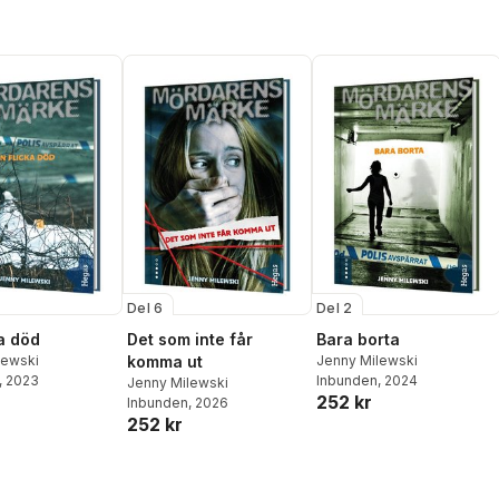
Del 6
Del 2
ka död
Det som inte får
Bara borta
lewski
komma ut
Jenny Milewski
, 2023
Inbunden
, 2024
Jenny Milewski
252 kr
Inbunden
, 2026
252 kr