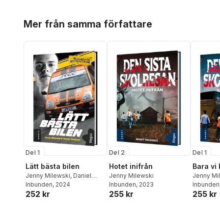
Hoppa över listan
Mer från samma författare
Del 1
Del 2
Del 1
Lätt bästa bilen
Hotet inifrån
Bara vi 
Jenny Milewski
,
Daniel
Jenny Milewski
Jenny Mi
Hultman
Inbunden
, 2024
Inbunden
, 2023
Inbunden
252 kr
255 kr
255 kr
Hoppa över listan