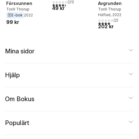
(
21
)
Försvunnen
Avgrunden
4,4
utav 5 stjärnor. Totalt antal röster:
49 kr
Torill Thorup
Torill Thorup
Häftad
, 2022
E-bok
2022
(
2
)
99 kr
4,0
utav 5 stjärnor. Tota
202 kr
Mina sidor
Hjälp
Om Bokus
Populärt