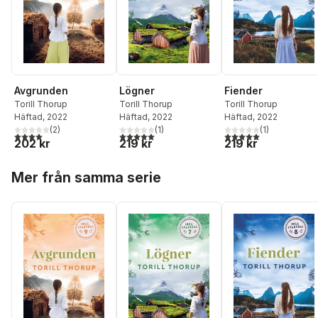
Avgrunden
Lögner
Fiender
Torill Thorup
Torill Thorup
Torill Thorup
Häftad
, 2022
Häftad
, 2022
Häftad
, 2022
(
2
)
(
1
)
(
1
)
4,0
utav 5 stjärnor. Totalt antal röster:
5,0
utav 5 stjärnor. Totalt antal röster:
5,0
utav 5 stjärnor. Tota
202 kr
219 kr
219 kr
Hoppa över listan
Mer från samma serie