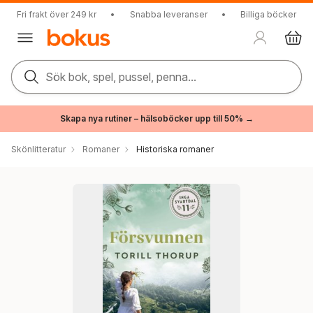
Fri frakt över 249 kr
•
Snabba leveranser
•
Billiga böcker
Sök bok, spel, pussel, penna...
Skapa nya rutiner – hälsoböcker upp till 50% →
Skönlitteratur
Romaner
Historiska romaner