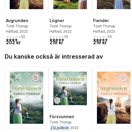
Avgrunden
Lögner
Fiender
Torill Thorup
Torill Thorup
Torill Thorup
Häftad
, 2022
Häftad
, 2022
Häftad
, 2022
(
2
)
(
1
)
(
1
)
4,0
utav 5 stjärnor. Totalt antal röster:
5,0
utav 5 stjärnor. Totalt antal röster:
5,0
utav 5 stjärnor. Tota
202 kr
219 kr
219 kr
Hoppa över listan
Du kanske också är intresserad av
Försvunnen
Torill Thorup
Ljudbok
2022