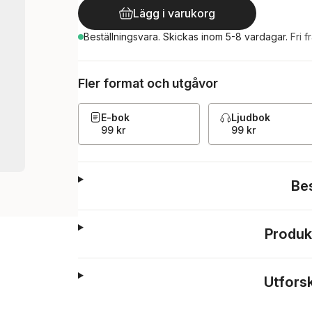
Lägg i varukorg
Beställningsvara.
Skickas
inom 5-8 vardagar
.
Fri f
Fler format och utgåvor
E-bok
Ljudbok
99 kr
99 kr
Be
Produk
Utfors