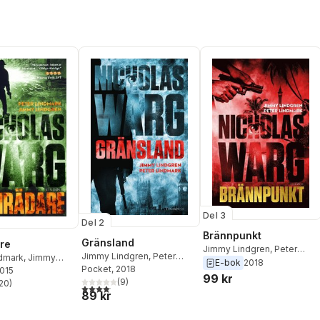
Del 3
Del 2
Brännpunkt
Gränsland
re
Jimmy Lindgren
,
Peter
Jimmy Lindgren
,
Peter
ndmark
,
Jimmy
Lindmark
E-bok
2018
Lindmark
Pocket
, 2018
2015
99 kr
(
9
)
20
)
4,1
utav 5 stjärnor. Totalt antal röster:
stjärnor. Totalt antal röster:
89 kr