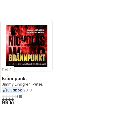
Del 3
Brännpunkt
Jimmy Lindgren
,
Peter
Lindmark
Ljudbok
2018
(
19
)
3,9
utav 5 stjärnor. Totalt antal röster:
99 kr