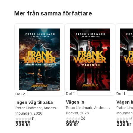
Hoppa över listan
Mer från samma författare
Del 1
Del 1
Del 2
Vägen in
Vägen i
Ingen väg tillbaka
Peter Lindmark
,
Anders
Peter Li
Peter Lindmark
,
Anders
Nilsson
Pocket
, 2026
Nilsson
Inbunden
Nilsson
Inbunden
, 2026
(
5
)
(
(
11
)
4,4
utav 5 stjärnor. Totalt antal röster:
4,1
utav 5 
4,8
utav 5 stjärnor. Totalt antal röster:
99 kr
239 kr
239 kr