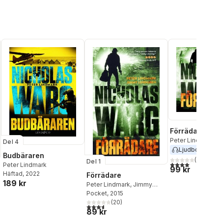
Förrädare
Peter Lindmark
,
Del 4
Lindgren
Ljudbok
2015
Budbäraren
(
42
)
Del 1
4,0
utav 5 stjärnor
Peter Lindmark
99 kr
Häftad
, 2022
Förrädare
189 kr
Peter Lindmark
,
Jimmy
Lindgren
Pocket
, 2015
al röster:
(
20
)
3,6
utav 5 stjärnor. Totalt antal röster:
89 kr