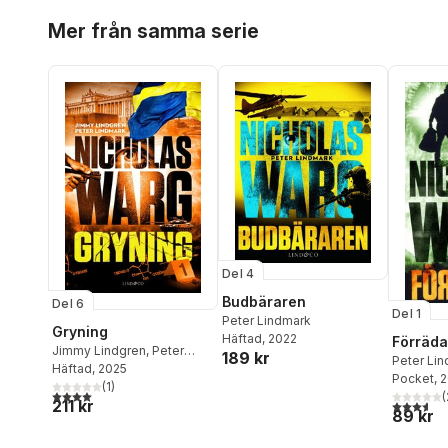
Hoppa över listan
Mer från samma serie
Del 4
Budbäraren
Del 6
Del 1
Peter Lindmark
Gryning
Häftad
, 2022
Förräda
Jimmy Lindgren
,
Peter
189 kr
Peter Li
Lindmark
Häftad
, 2025
Lindgren
Pocket
, 
(
1
)
4,0
utav 5 stjärnor. Totalt antal röster:
(
211 kr
3,6
utav 5 
89 kr