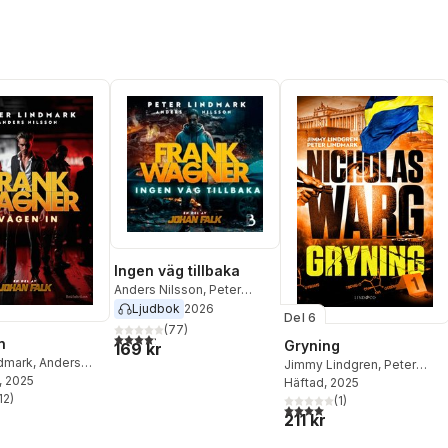
Ingen väg tillbaka
Anders Nilsson
,
Peter
Lindmark
Ljudbok
2026
Del 6
(
77
)
4,2
utav 5 stjärnor. Totalt antal röster:
n
Gryning
169 kr
ndmark
,
Anders
Jimmy Lindgren
,
Peter
, 2025
Lindmark
Häftad
, 2025
12
)
(
1
)
stjärnor. Totalt antal röster:
4,0
utav 5 stjärnor. Totalt ant
211 kr