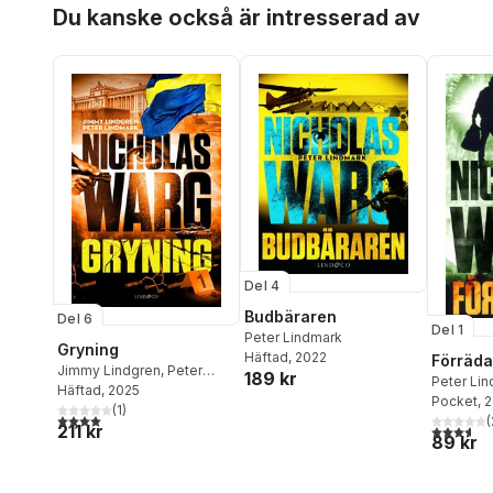
Hoppa över listan
Du kanske också är intresserad av
Del 4
Budbäraren
Del 6
Del 1
Peter Lindmark
Gryning
Häftad
, 2022
Förräda
Jimmy Lindgren
,
Peter
189 kr
Peter Li
Lindmark
Häftad
, 2025
Lindgren
Pocket
, 
(
1
)
4,0
utav 5 stjärnor. Totalt antal röster:
(
211 kr
3,6
utav 5 
89 kr