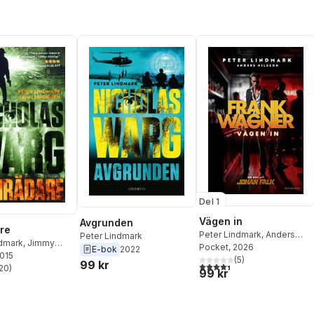
Del 1
Vägen in
Avgrunden
re
Peter Lindmark
,
Anders
Peter Lindmark
ndmark
,
Jimmy
Nilsson
Pocket
, 2026
E-bok
2022
2015
(
5
)
99 kr
4,4
utav 5 stjärnor. Totalt ant
20
)
99 kr
stjärnor. Totalt antal röster: