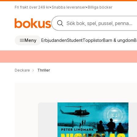
Fri frakt över 249 kr
•
Snabba leveranser
•
Billiga böcker
Sök bok, spel, pussel, penna...
Meny
Erbjudanden
Student
Topplistor
Barn & ungdom
B
Deckare
Thriller