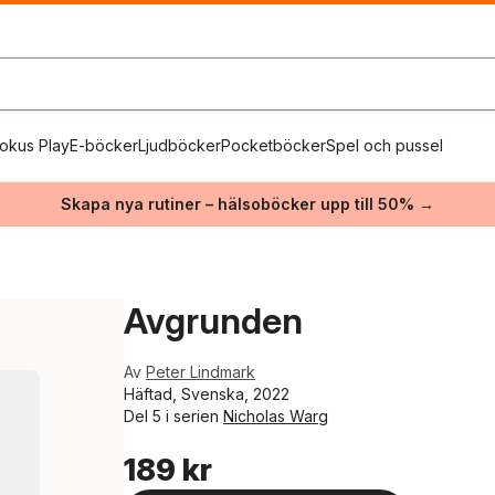
okus Play
E-böcker
Ljudböcker
Pocketböcker
Spel och pussel
Skapa nya rutiner – hälsoböcker upp till 50% →
Avgrunden
Av
Peter Lindmark
Häftad, Svenska, 2022
Del 5 i serien
Nicholas Warg
189 kr