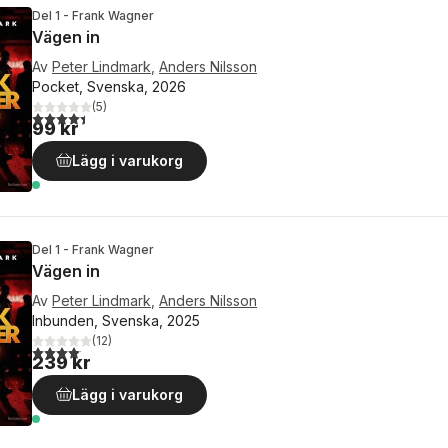
Del 1 - Frank Wagner
Vägen in
Av
Peter Lindmark
,
Anders Nilsson
Pocket, Svenska, 2026
(
5
)
4,4
utav 5 stjärnor. Totalt antal röster:
99 kr
Lägg i varukorg
Del 1 - Frank Wagner
Vägen in
Av
Peter Lindmark
,
Anders Nilsson
Inbunden, Svenska, 2025
(
12
)
4,1
utav 5 stjärnor. Totalt antal röster:
239 kr
Lägg i varukorg