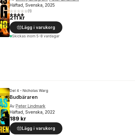
Häftad, Svenska, 2025
(
1
)
4,0
utav 5 stjärnor. Totalt antal röster:
211 kr
Lägg i varukorg
Skickas
inom 5-8 vardagar
Del 4 - Nicholas Warg
Budbäraren
Av
Peter Lindmark
Häftad, Svenska, 2022
189 kr
Lägg i varukorg