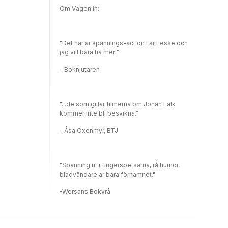
Om Vägen in:
"Det här är spännings-action i sitt esse och
jag vill bara ha mer!"
- Boknjutaren
"...de som gillar filmerna om Johan Falk
kommer inte bli besvikna."
- Åsa Oxenmyr, BTJ
"Spänning ut i fingerspetsarna, rå humor,
bladvändare är bara förnamnet."
-Wersans Bokvrå