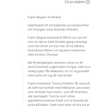
24
produkter
Frank Wagner är tillbaka!
Uppföljaren till storsäljande succéspinoffen
om Sveriges mest älskade infiltratör.
Frank Wagner balanserar hårfint sin nya roll
som en del av Seth Rydells gäng samtidigt
som han driver sin bar. Han vill ha tillbaka
flickvännen Marie och reparera relationen
med sin bror Christian.
När Rydellgängets existens hotas av en
större kriminell organisation tvingas Seth ta in
ohelig hjälp från Mäklaren, en f.d. legosoldat
med rykte om sig att vara brutal.
Franks hanterare Tommy Ridders får reda på
att Seth har kontakt med Mäklaren, personen
som dödade hans kusin – och då förändras
alla spelregler. Tommy som söker
upprättelse pressar Frank och är beredd att
rucka på lagen. Frank som helst vill dra sig ur