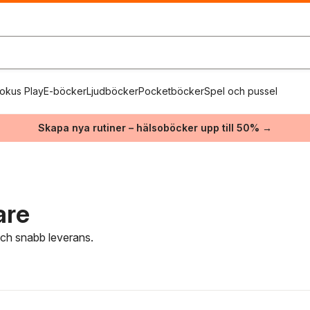
okus Play
E-böcker
Ljudböcker
Pocketböcker
Spel och pussel
Skapa nya rutiner – hälsoböcker upp till 50% →
are
 och snabb leverans.