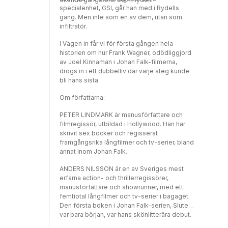
specialenhet, GSI, går han med i Rydells
gäng. Men inte som en av dem, utan som
infiltratör.
I Vägen in får vi för första gången hela
historien om hur Frank Wagner, odödliggjord
av Joel Kinnaman i Johan Falk-filmerna,
drogs in i ett dubbelliv där varje steg kunde
bli hans sista.
Om författarna:
PETER LINDMARK är manusförfattare och
filmregissör, utbildad i Hollywood. Han har
skrivit sex böcker och regisserat
framgångsrika långfilmer och tv-serier, bland
annat inom Johan Falk.
ANDERS NILSSON är en av Sveriges mest
erfarna action- och thrillerregissörer,
manusförfattare och showrunner, med ett
femtiotal långfilmer och tv-serier i bagaget.
Den första boken i Johan Falk-serien, Slutet
var bara början, var hans skönlitterära debut.