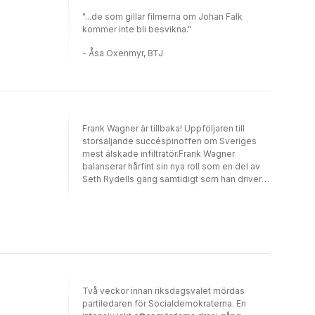
"...de som gillar filmerna om Johan Falk
kommer inte bli besvikna."
- Åsa Oxenmyr, BTJ
Frank Wagner är tillbaka! Uppföljaren till
storsäljande succéspinoffen om Sveriges
mest älskade infiltratör.Frank Wagner
balanserar hårfint sin nya roll som en del av
Seth Rydells gäng samtidigt som han driver
sin bar. Han vill ha tillbaka flickvännen Marie
och reparera relationen med sin bror
Christian.När Rydellgängets existens hotas
av en större kriminell organisation tvingas
Seth ta in ohelig hjälp från Mäklaren, en f.d.
legosoldat med rykte om sig att vara
brutal.Franks hanterare Tommy Ridders får
reda på att Seth har kontakt med Mäklaren,
Två veckor innan riksdagsvalet mördas
personen som dödade hans kusin – och då
partiledaren för Socialdemokraterna. En
förändras alla spelregler. Tommy som söker