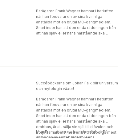
Barägaren Frank Wagner hamnar i hetluften
när han försvarar en av sina kvinnliga
anställda mot en brutal MC-gängmedlem.
Snart inser han att den enda räddningen från
att han själv eller hans närstående ska
drabbas, är att sälja sin själ till djävulen och
börja samarbeta med en av Göteborgs mest
ökända gangsters. Seth Rydell. Men Frank
döljer en farlig hemlighet. På anmodan av
Göteborgspolisens specialenhet, GSI, går
han med i Rydells gäng. Men inte som en av
dem, utan som infiltratör. I Vägen in får vi för
första gången hela historien om hur Frank
Succéböckerna om Johan Falk blir universum
Wagner, odödliggjord av Joel Kinnaman i
och mytologin växer!
Johan Falk-filmerna, drogs in i ett dubbelliv
där varje steg kunde bli hans sista.
Barägaren Frank Wagner hamnar i hetluften
när han försvarar en av sina kvinnliga
anställda mot en brutal MC-gängmedlem.
Snart inser han att den enda räddningen från
att han själv eller hans närstående ska
drabbas, är att sälja sin själ till djävulen och
Men Frank döljer en farlig hemlighet. På
börja samarbeta med en av Göteborgs mest
anmodan av Göteborgspolisens
ökända gangsters. Seth Rydell.