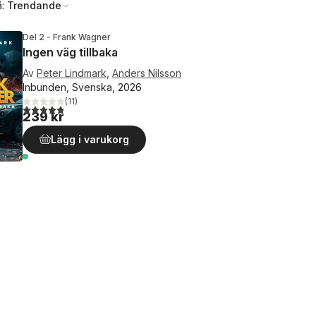
å:
Trendande
Del 2 - Frank Wagner
Ingen väg tillbaka
Av
Peter Lindmark
,
Anders Nilsson
Inbunden, Svenska, 2026
(
11
)
4,8
utav 5 stjärnor. Totalt antal röster:
239 kr
Lägg i varukorg