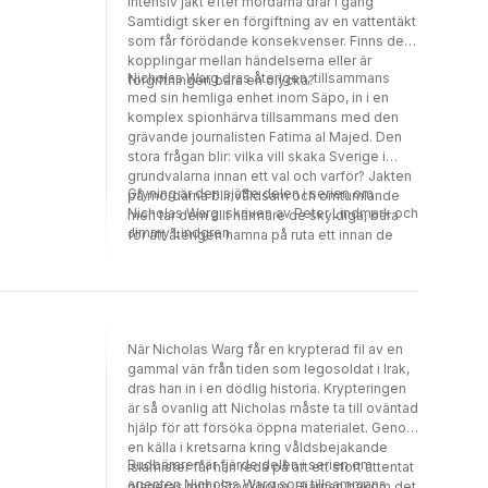
intensiv jakt efter mördarna drar i gång
upprättelse pressar Frank och är beredd att
Samtidigt sker en förgiftning av en vattentäkt
rucka på lagen. Frank som helst vill dra sig ur
som får förödande konsekvenser. Finns det
det kriminella livet tvingas navigera ett
kopplingar mellan händelserna eller är
minfält för att inte de han älskar ska komma
Nicholas Warg dras återigen, tillsammans
förgiftningen bara en olycka?
till skada. Hur mycket han än kämpar så inser
med sin hemliga enhet inom Säpo, in i en
han snart att det inte finns någon väg
komplex spionhärva tillsammans med den
tillbaka.Ingen väg tillbaka är uppföljaren till
grävande journalisten Fatima al Majed. Den
den storsäljande Vägen in, och andra delen i
stora frågan blir: vilka vill skaka Sverige i
serien om infiltratören Frank Wagner,
grundvalarna innan ett val och varför? Jakten
odödliggjord av Joel Kinnaman i Johan Falk-
Gryning är den sjätte delen i serien om
på mördarna blir våldsam och omtumlande
filmerna, och hur han drogs in i ett dubbelliv
Nicholas Warg, skriven av Peter Lindmark och
men tar dem allt närmare de skyldiga, bara
där varje steg kunde bli hans sista.
Jimmy Lindgren.
för att återigen hamna på ruta ett innan de
slutligen står inför den ofattbara sanningen.
När Nicholas Warg får en krypterad fil av en
gammal vän från tiden som legosoldat i Irak,
dras han in i en dödlig historia. Krypteringen
är så ovanlig att Nicholas måste ta till oväntad
hjälp för att försöka öppna materialet. Genom
en källa i kretsarna kring våldsbejakande
Budbäraren är fjärde delen i serien om
islamister får han reda på att ett stort attentat
agenten Nicholas Warg som tillsammans
planeras mitt i Stockholm. Hjärnan bakom det