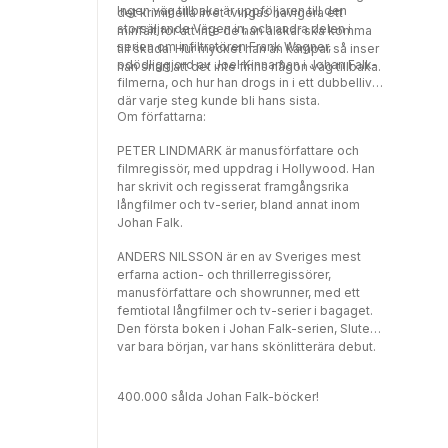
Ingen väg tillbaka är uppföljaren till den
det kriminella livet tvingas navigera ett
storsäljande Vägen in, och andra delen i
minfält för att inte de han älskar ska komma
serien om infiltratören Frank Wagner,
till skada. Hur mycket han än kämpar så inser
odödliggjord av Joel Kinnaman i Johan Falk-
han snart att det inte finns någon väg tillbaka.
filmerna, och hur han drogs in i ett dubbelliv
där varje steg kunde bli hans sista.
Om författarna:
PETER LINDMARK är manusförfattare och
filmregissör, med uppdrag i Hollywood. Han
har skrivit och regisserat framgångsrika
långfilmer och tv-serier, bland annat inom
Johan Falk.
ANDERS NILSSON är en av Sveriges mest
erfarna action- och thrillerregissörer,
manusförfattare och showrunner, med ett
femtiotal långfilmer och tv-serier i bagaget.
Den första boken i Johan Falk-serien, Slutet
var bara början, var hans skönlitterära debut.
400.000 sålda Johan Falk-böcker!