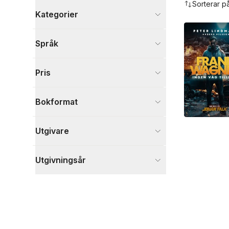
Sorterar p
Kategorier
Böcker
Språk
Deckare
13
Visa fler
Pris
Visa fler
Bokformat
Utgivare
Utgivningsår