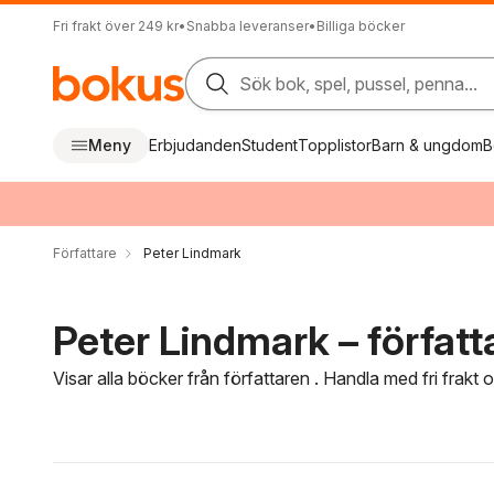
Fri frakt över 249 kr
•
Snabba leveranser
•
Billiga böcker
Sök bok, spel, pussel, penna...
Meny
Erbjudanden
Student
Topplistor
Barn & ungdom
B
Författare
Peter Lindmark
Peter Lindmark – författ
Visar alla böcker från författaren . Handla med fri frakt
Hoppa över filtreringsmeny