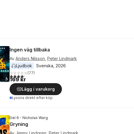
Ingen väg tillbaka
Av
Anders Nilsson
,
Peter Lindmark
Ljudbok
Svenska
, 
2026
(
77
)
4,2
utav 5 stjärnor. Totalt antal röster:
169 kr
Lägg i varukorg
Lyssna direkt efter köp
Del 6 - Nicholas Warg
Gryning
Av
Jimmy Lindgren
,
Peter Lindmark