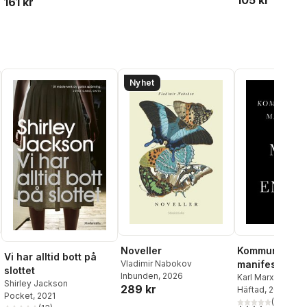
105 kr
161 kr
al röster:
Nyhet
Noveller
Kommunistisk
Vi har alltid bott på
Vladimir Nabokov
manifestet
slottet
Inbunden
, 2026
Karl Marx
,
Friedri
Shirley Jackson
289 kr
Häftad
, 2018
Pocket
, 2021
(
15
)
3,9
utav 5 stjärnor