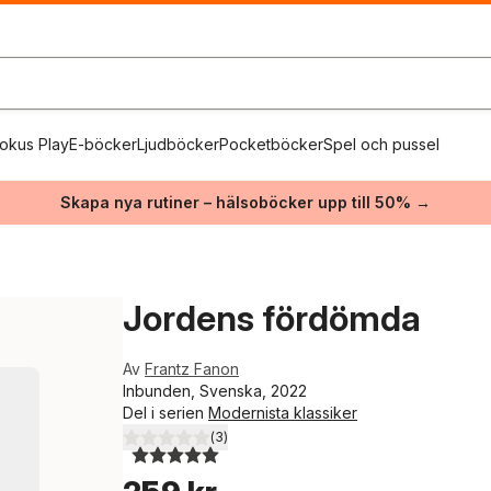
okus Play
E-böcker
Ljudböcker
Pocketböcker
Spel och pussel
Skapa nya rutiner – hälsoböcker upp till 50% →
Jordens fördömda
Av
Frantz Fanon
Inbunden, Svenska, 2022
Del i serien
Modernista klassiker
(
3
)
5,0
utav 5 stjärnor. Totalt antal röster: