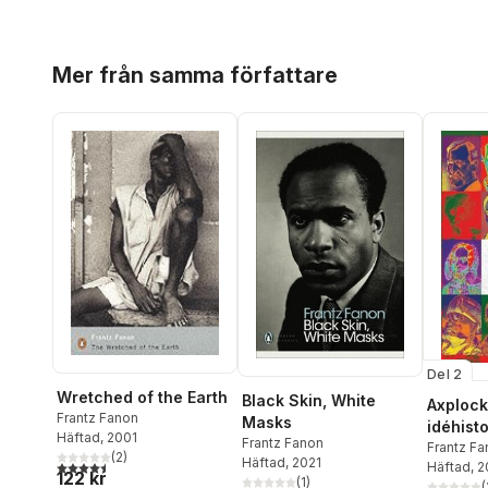
Hoppa över listan
Mer från samma författare
Del 2
Wretched of the Earth
Black Skin, White
Axplock
Frantz Fanon
Masks
idéhisto
Häftad
, 2001
Frantz Fanon
Loytard
Frantz F
(
2
)
Häftad
, 2021
4,5
utav 5 stjärnor. Totalt antal röster:
Bremer
Häftad
, 
,
C
122 kr
(
1
)
John Stuar
(