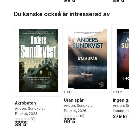
99 kr
89 kr
Hoppa över listan
Du kanske också är intresserad av
Del 1
Del 2
Utan spår
Ingen gå
Akrobaten
Anders Sundkvist
Anders S
Anders Sundkvist
Pocket
, 2026
Inbunden
Pocket
, 2023
279 kr
(
19
)
4,2
utav 5 stjärnor. Totalt antal röster:
(
31
)
99 kr
4,1
utav 5 stjärnor. Totalt antal röster:
89 kr