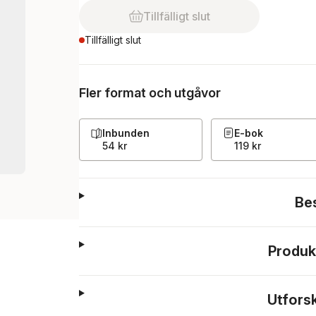
Tillfälligt slut
Tillfälligt slut
Fler format och utgåvor
Inbunden
E-bok
54 kr
119 kr
Be
Produk
Utfors