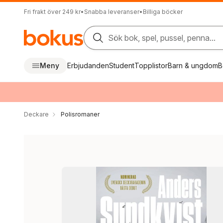
Fri frakt över 249 kr
•
Snabba leveranser
•
Billiga böcker
Sök bok, spel, pussel, penna...
Meny
Erbjudanden
Student
Topplistor
Barn & ungdom
B
Deckare
Polisromaner