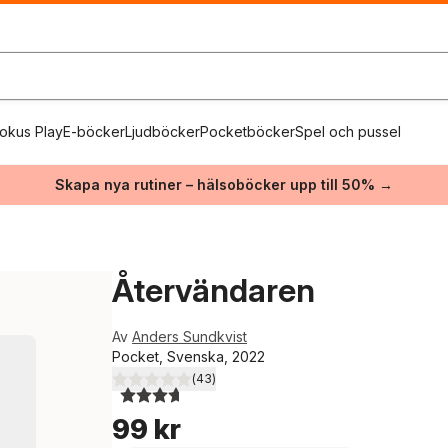
okus Play
E-böcker
Ljudböcker
Pocketböcker
Spel och pussel
Skapa nya rutiner – hälsoböcker upp till 50% →
Återvändaren
Av
Anders Sundkvist
Pocket, Svenska, 2022
(
43
)
3,7
utav 5 stjärnor. Totalt antal röster:
99 kr