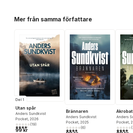
Hoppa över listan
Mer från samma författare
Del 1
Utan spår
Brännaren
Akroba
Anders Sundkvist
Anders Sundkvist
Anders S
Pocket
, 2026
Pocket
, 2025
Pocket
, 
(
19
)
4,2
utav 5 stjärnor. Totalt antal röster:
(
6
)
(
99 kr
3,8
utav 5 stjärnor. Totalt antal röster:
4,1
utav 5 