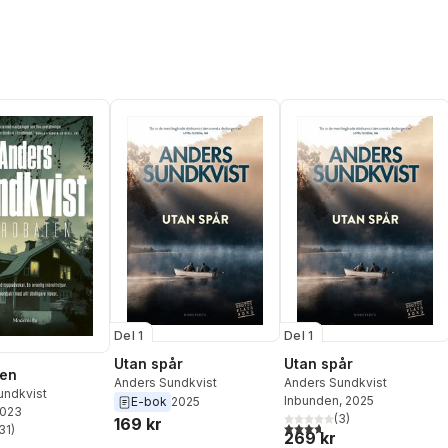
Del 1
Del 1
Utan spår
Utan spår
ten
Anders Sundkvist
Anders Sundkvist
undkvist
Inbunden
, 2025
E-bok
2025
2023
(
3
)
169 kr
3,7
utav 5 stjärnor. Totalt ant
31
)
269 kr
stjärnor. Totalt antal röster: