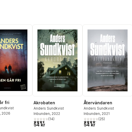
r fri
Akrobaten
Återvändaren
undkvist
Anders Sundkvist
Anders Sundkvist
, 2026
Inbunden
, 2022
Inbunden
, 2021
(
14
)
(
25
)
3,6
utav 5 stjärnor. Totalt antal röster:
4,2
utav 5 stjärnor. Totalt ant
54 kr
54 kr