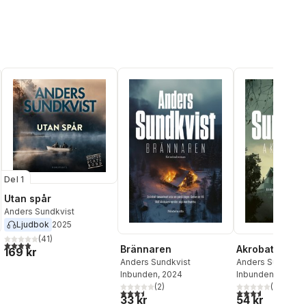
Del 1
Utan spår
Anders Sundkvist
Ljudbok
2025
(
41
)
3,9
utav 5 stjärnor. Totalt antal röster:
Brännaren
Akrobaten
169 kr
Anders Sundkvist
Anders Sundkvis
Inbunden
, 2024
Inbunden
, 2022
(
2
)
(
14
)
al röster:
3,5
utav 5 stjärnor. Totalt antal röster:
3,6
utav 5 stjärnor
33 kr
54 kr