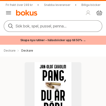
Fri frakt över 249 kr
•
Snabba leveranser
•
Billiga böcker
Sök bok, spel, pussel, penna...
Skapa nya rutiner – hälsoböcker upp till 50% →
Deckare
Deckare