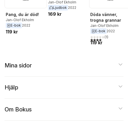
Jan-Olof Ekholm
Ljudbok
2022
169 kr
Pang, du är död!
Döda vänner,
Jan-Olof Ekholm
trogna grannar
E-bok
2022
Jan-Olof Ekholm
119 kr
E-bok
2022
(
1
)
4,0
utav 5 stjärnor. Tota
119 kr
Mina sidor
Hjälp
Om Bokus