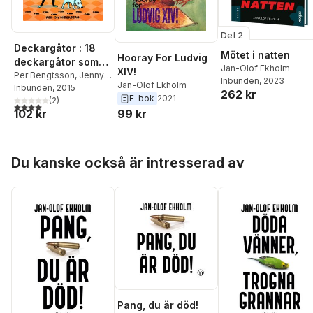
Del 2
Deckargåtor : 18
Mötet i natten
Hooray For Ludvig
deckargåtor som
Jan-Olof Ekholm
XIV!
du kan lösa själv!
Per Bengtsson
,
Jenny
Inbunden
, 2023
Jan-Olof Ekholm
Berggrund
Inbunden
, 2015
,
Caroline
262 kr
E-bok
2021
Bruce
,
Andreas
(
2
)
4,0
utav 5 stjärnor. Totalt antal röster:
99 kr
102 kr
Eiderhed
,
Jan-Olof
Ekholm
,
Oskar Ekman
,
Kjell E. Genberg
,
Dan
Höjer
,
Peter Köhler
,
Hoppa över listan
Du kanske också är intresserad av
Sara Linde
,
Kerstin
Lundberg Hahn
,
Reidar
Persson
,
Thomas
Stålberg
,
Jim Sukach
,
Per Wikström
,
Mats
Vänblad
Pang, du är död!