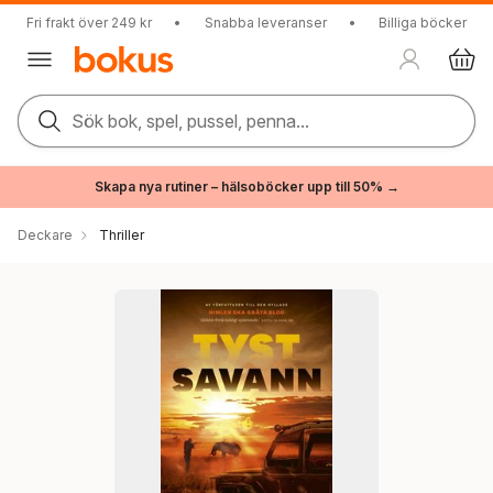
Fri frakt över 249 kr
•
Snabba leveranser
•
Billiga böcker
Sök bok, spel, pussel, penna...
Skapa nya rutiner – hälsoböcker upp till 50% →
Deckare
Thriller