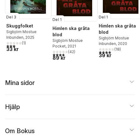
Del 3
Del 1
Del 1
Skuggfolket
Himlen ska gråta
Himlen ska gråta
Sigbjörn Mostue
blod
blod
Inbunden
, 2025
Sigbjörn Mostue
Sigbjörn Mostue
(
1
)
Inbunden
, 2020
3,0
utav 5 stjärnor. Totalt antal röster:
Pocket
, 2021
33 kr
(
18
)
3,9
utav 5 stjärnor. Tota
(
42
)
3,8
utav 5 stjärnor. Totalt antal röster:
39 kr
89 kr
Mina sidor
Hjälp
Om Bokus