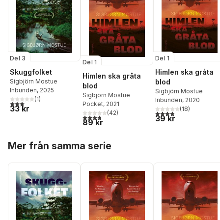
Del 3
Del 1
Del 1
Skuggfolket
Himlen ska gråta
Himlen ska gråta
Sigbjörn Mostue
blod
blod
Inbunden
, 2025
Sigbjörn Mostue
Sigbjörn Mostue
(
1
)
Inbunden
, 2020
3,0
utav 5 stjärnor. Totalt antal röster:
Pocket
, 2021
33 kr
(
18
)
3,9
utav 5 stjärnor. Tota
(
42
)
3,8
utav 5 stjärnor. Totalt antal röster:
39 kr
89 kr
Hoppa över listan
Mer från samma serie