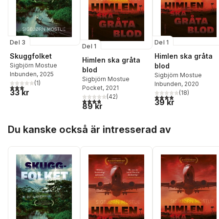
Del 3
Del 1
Del 1
Skuggfolket
Himlen ska gråta
Himlen ska gråta
Sigbjörn Mostue
blod
blod
Inbunden
, 2025
Sigbjörn Mostue
Sigbjörn Mostue
(
1
)
Inbunden
, 2020
3,0
utav 5 stjärnor. Totalt antal röster:
Pocket
, 2021
33 kr
(
18
)
3,9
utav 5 stjärnor. Tota
(
42
)
3,8
utav 5 stjärnor. Totalt antal röster:
39 kr
89 kr
Hoppa över listan
Du kanske också är intresserad av