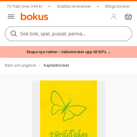
Fri frakt över 249 kr
•
Snabba leveranser
•
Billiga böcker
Sök bok, spel, pussel, penna...
Skapa nya rutiner – hälsoböcker upp till 50% →
Barn och ungdom
Kapitelböcker