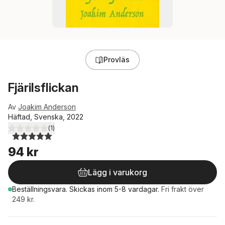
Provläs
Fjärilsflickan
Av
Joakim Anderson
Häftad, Svenska, 2022
(
1
)
5,0
utav 5 stjärnor. Totalt antal röster:
94 kr
Lägg i varukorg
Beställningsvara.
Skickas
inom 5-8 vardagar
.
Fri frakt över
249 kr.