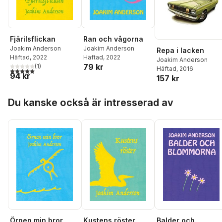
Fjärilsflickan
Ran och vågorna
Joakim Anderson
Joakim Anderson
Repa i lacken
Häftad
, 2022
Häftad
, 2022
Joakim Anderson
79 kr
(
1
)
Häftad
, 2016
5,0
utav 5 stjärnor. Totalt antal röster:
94 kr
157 kr
Hoppa över listan
Du kanske också är intresserad av
Örnen min bror
Kustens röster
Balder och