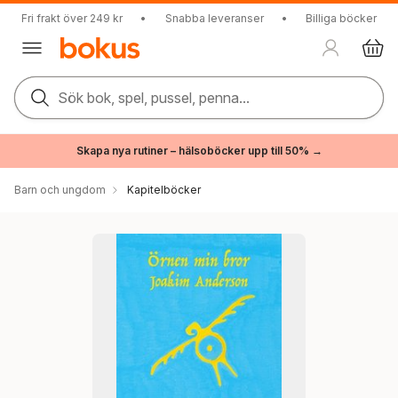
Fri frakt över 249 kr
•
Snabba leveranser
•
Billiga böcker
Sök bok, spel, pussel, penna...
Skapa nya rutiner – hälsoböcker upp till 50% →
Barn och ungdom
Kapitelböcker