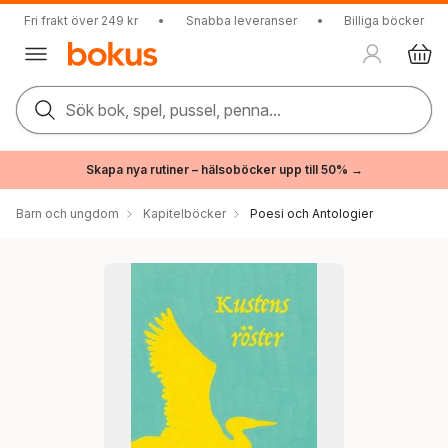
Fri frakt över 249 kr
•
Snabba leveranser
•
Billiga böcker
Sök bok, spel, pussel, penna...
Skapa nya rutiner – hälsoböcker upp till 50% →
Barn och ungdom
Kapitelböcker
Poesi och Antologier