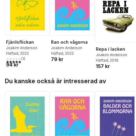
Fjärilsflickan
Ran och vågorna
Joakim Anderson
Joakim Anderson
Repa i lacken
Häftad
, 2022
Häftad
, 2022
Joakim Anderson
79 kr
(
1
)
Häftad
, 2016
5,0
utav 5 stjärnor. Totalt antal röster:
94 kr
157 kr
Hoppa över listan
Du kanske också är intresserad av