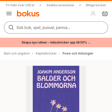
Fri frakt över 249 kr
•
Snabba leveranser
•
Billiga böcker
Sök bok, spel, pussel, penna...
Skapa nya rutiner – hälsoböcker upp till 50% →
Barn och ungdom
Kapitelböcker
Poesi och Antologier