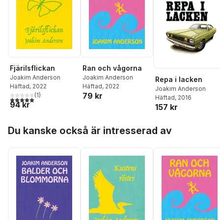
Fjärilsflickan
Ran och vågorna
Joakim Anderson
Joakim Anderson
Repa i lacken
Häftad
, 2022
Häftad
, 2022
Joakim Anderson
79 kr
(
1
)
Häftad
, 2016
5,0
utav 5 stjärnor. Totalt antal röster:
94 kr
157 kr
Hoppa över listan
Du kanske också är intresserad av