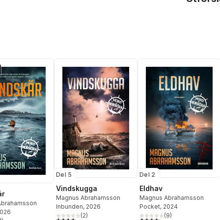
Del 5
Del 2
Vindskugga
Eldhav
är
Magnus Abrahamsson
Magnus Abrahamsson
Abrahamsson
Inbunden
, 2026
Pocket
, 2024
2026
(
2
)
(
9
)
4,0
utav 5 stjärnor. Totalt antal röster:
4,2
utav 5 stjärnor. Totalt ant