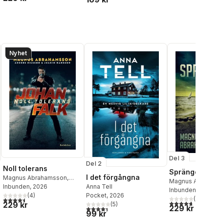
Nyhet
Del 3
Del 2
Noll tolerans
Sprängört
I det förgångna
Magnus Abrahamsson
,
Magnus Abraham
Anders Nilsson
Inbunden
, 2026
,
Joakim
Anna Tell
Inbunden
, 2024
Hansson
(
4
)
Pocket
, 2026
(
6
)
4,5
utav 5 stjärnor. Totalt antal röster:
4,7
utav 5 stjärnor
229 kr
al röster:
(
5
)
229 kr
4,4
utav 5 stjärnor. Totalt antal röster:
99 kr