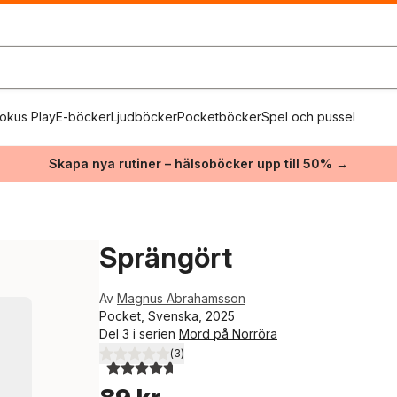
okus Play
E-böcker
Ljudböcker
Pocketböcker
Spel och pussel
Skapa nya rutiner – hälsoböcker upp till 50% →
Sprängört
Av
Magnus Abrahamsson
Pocket, Svenska, 2025
Del 3 i serien
Mord på Norröra
(
3
)
4,7
utav 5 stjärnor. Totalt antal röster: