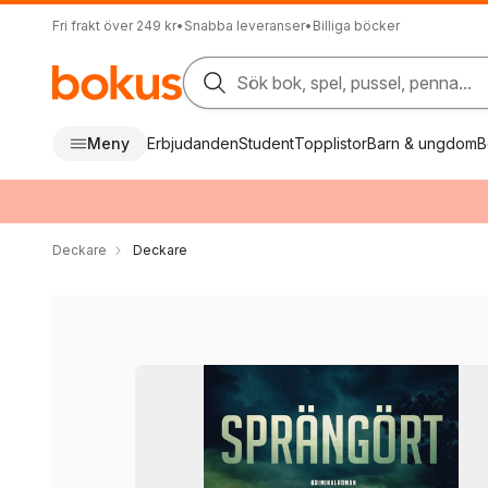
Fri frakt över 249 kr
•
Snabba leveranser
•
Billiga böcker
Sök bok, spel, pussel, penna...
Meny
Erbjudanden
Student
Topplistor
Barn & ungdom
B
Deckare
Deckare