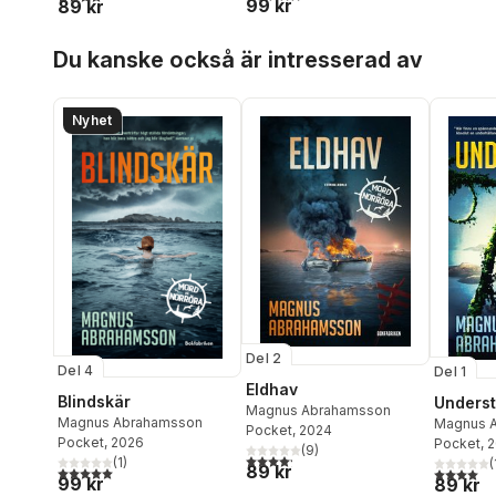
99 kr
89 kr
Hoppa över listan
Du kanske också är intresserad av
Nyhet
Del 2
Del 4
Del 1
Eldhav
Blindskär
Unders
Magnus Abrahamsson
Magnus Abrahamsson
Magnus 
Pocket
, 2024
Pocket
, 2026
Pocket
, 
(
9
)
4,2
utav 5 stjärnor. Totalt antal röster:
(
1
)
(
89 kr
5,0
utav 5 stjärnor. Totalt antal röster:
4,0
utav 5 
99 kr
89 kr