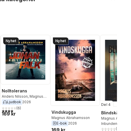
Nyhet
Nyhet
Nolltolerans
Anders Nilsson
,
Magnus
Abrahamsson
Ljudbok
2026
Del 4
(
6
)
4,0
utav 5 stjärnor. Totalt antal röster:
Vindskugga
Blindskär
169 kr
Magnus Abrahamsson
Magnus Abraham
E-bok
2026
Inbunden
, 2025
(
5
)
169 kr
al röster:
4,6
utav 5 stjärnor