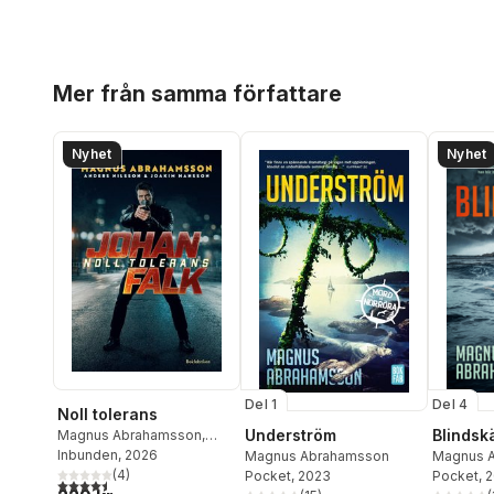
Hoppa över listan
Mer från samma författare
Nyhet
Nyhet
Del 4
Del 1
Noll tolerans
Blindsk
Underström
Magnus Abrahamsson
,
Anders Nilsson
Inbunden
, 2026
,
Joakim
Magnus 
Magnus Abrahamsson
Hansson
(
4
)
Pocket
, 
Pocket
, 2023
4,5
utav 5 stjärnor. Totalt antal röster: