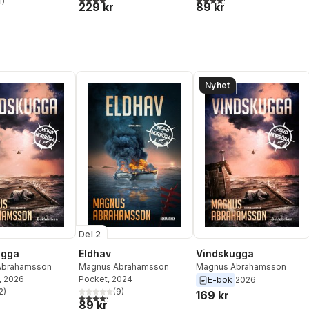
1
)
229 kr
89 kr
stjärnor. Totalt antal röster:
Nyhet
Del 2
ugga
Eldhav
Vindskugga
Abrahamsson
Magnus Abrahamsson
Magnus Abrahamsson
, 2026
Pocket
, 2024
E-bok
2026
2
)
(
9
)
169 kr
stjärnor. Totalt antal röster:
4,2
utav 5 stjärnor. Totalt antal röster:
89 kr