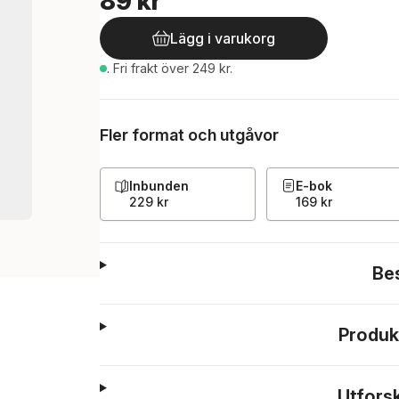
89 kr
Lägg i varukorg
.
Fri frakt över 249 kr.
Fler format och utgåvor
Inbunden
E-bok
229 kr
169 kr
Be
Produk
Utfors