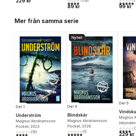
229 kr
(
(
15
)
5,0
utav 5 
4,0
utav 5 stjärnor. Totalt antal röster:
99 kr
89 kr
Hoppa över listan
Mer från samma serie
Nyhet
Del 5
Del 4
Del 1
Vindsk
Blindskär
Underström
Magnus 
Magnus Abrahamsson
Magnus Abrahamsson
Inbunden
Pocket
, 2026
Pocket
, 2023
(
4,0
utav 5 
(
1
)
(
15
)
229 kr
5,0
utav 5 stjärnor. Totalt antal röster:
4,0
utav 5 stjärnor. Totalt antal röster: