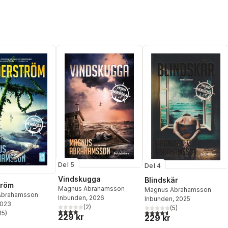
Del 5
Del 4
Vindskugga
Blindskär
tröm
Magnus Abrahamsson
Magnus Abrahamsson
Abrahamsson
Inbunden
, 2026
Inbunden
, 2025
2023
(
2
)
(
5
)
4,0
utav 5 stjärnor. Totalt antal röster:
4,6
utav 5 stjärnor. Totalt ant
15
)
229 kr
229 kr
stjärnor. Totalt antal röster: