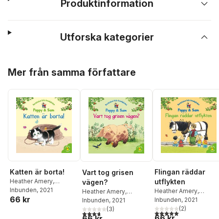
Produktinformation
Utforska kategorier
Hoppa över listan
Mer från samma författare
Katten är borta!
Flingan räddar
Vart tog grisen
Heather Amery
,
utflykten
vägen?
Stephen Cartwright
Inbunden
, 2021
Heather Amery
,
Heather Amery
,
66 kr
Stephen Cartwright
Inbunden
, 2021
Stephen Cartwright
Inbunden
, 2021
(
2
)
(
3
)
5,0
utav 5 stjärnor. Tota
3,7
utav 5 stjärnor. Totalt antal röster:
66 kr
66 kr