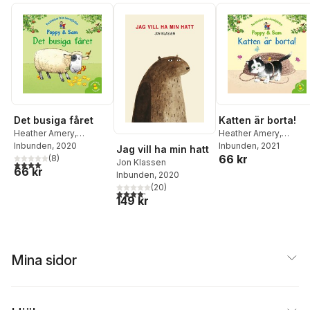
Katten är borta!
Det busiga fåret
Heather Amery
,
Heather Amery
,
Stephen Cartwright
Inbunden
, 2021
Stephen Cartwright
Inbunden
, 2020
Jag vill ha min hatt
66 kr
(
8
)
Jon Klassen
4,0
utav 5 stjärnor. Totalt antal röster:
66 kr
Inbunden
, 2020
(
20
)
4,2
utav 5 stjärnor. Totalt antal röster:
149 kr
Mina sidor