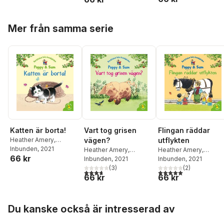
Hoppa över listan
Mer från samma serie
Katten är borta!
Flingan räddar
Vart tog grisen
Heather Amery
,
utflykten
vägen?
Stephen Cartwright
Inbunden
, 2021
Heather Amery
,
Heather Amery
,
66 kr
Stephen Cartwright
Inbunden
, 2021
Stephen Cartwright
Inbunden
, 2021
(
2
)
(
3
)
5,0
utav 5 stjärnor. Tota
3,7
utav 5 stjärnor. Totalt antal röster:
66 kr
66 kr
Hoppa över listan
Du kanske också är intresserad av