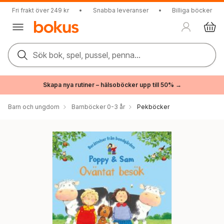
Fri frakt över 249 kr
•
Snabba leveranser
•
Billiga böcker
Sök bok, spel, pussel, penna...
Skapa nya rutiner – hälsoböcker upp till 50% →
Barn och ungdom
Barnböcker 0-3 år
Pekböcker