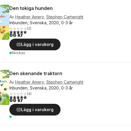
Den tokiga hunden
Av
Heather Amery
,
Stephen Cartwright
Inbunden, Svenska, 2020, 0-3 år
(
2
)
5,0
utav 5 stjärnor. Totalt antal röster:
66 kr
Lägg i varukorg
Skickas
Den skenande traktorn
Av
Heather Amery
,
Stephen Cartwright
Inbunden, Svenska, 2020, 0-3 år
(
4
)
5,0
utav 5 stjärnor. Totalt antal röster:
66 kr
Lägg i varukorg