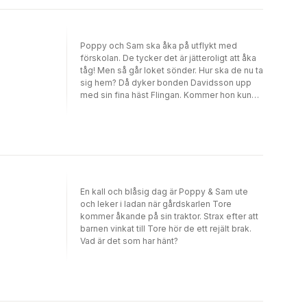
Poppy och Sam ska åka på utflykt med
förskolan. De tycker det är jätteroligt att åka
tåg! Men så går loket sönder. Hur ska de nu ta
sig hem? Då dyker bonden Davidsson upp
med sin fina häst Flingan. Kommer hon kunna
hjälpa dem?Poppy & Sam bor på bondgården
Äppelgården där det alltid händer något kul.
Det finns många olika böcker om Poppy &
Sam.
En kall och blåsig dag är Poppy & Sam ute
och leker i ladan när gårdskarlen Tore
kommer åkande på sin traktor. Strax efter att
barnen vinkat till Tore hör de ett rejält brak.
Vad är det som har hänt?