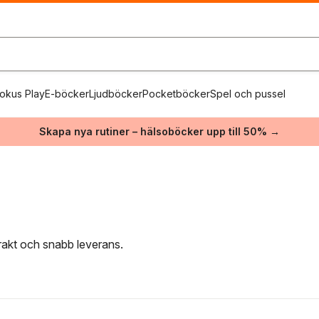
okus Play
E-böcker
Ljudböcker
Pocketböcker
Spel och pussel
Skapa nya rutiner – hälsoböcker upp till 50% →
frakt och snabb leverans.