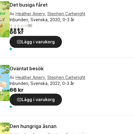
Det busiga fåret
Av
Heather Amery
,
Stephen Cartwright
Inbunden, Svenska, 2020, 0-3 år
(
8
)
4,0
utav 5 stjärnor. Totalt antal röster:
66 kr
Lägg i varukorg
Oväntat besök
Av
Heather Amery
,
Stephen Cartwright
Inbunden, Svenska, 2022, 0-3 år
66 kr
Lägg i varukorg
Den hungriga åsnan