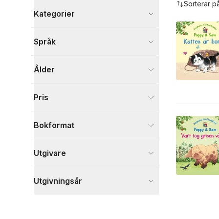
Sorterar p
Kategorier
Böcker
Språk
Barn och ungdom
17
Visa fler
Ålder
Visa fler
Pris
Bokformat
Utgivare
Utgivningsår