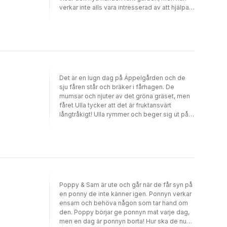
verkar inte alls vara intresserad av att hjälpa
till ... Eller?
Det är en lugn dag på Äppelgården och de
sju fåren står och bräker i fårhagen. De
mumsar och njuter av det gröna gräset, men
fåret Ulla tycker att det är fruktansvärt
långtråkigt! Ulla rymmer och beger sig ut på
äventyr långt utanför stängslet!
Poppy & Sam är ute och går när de får syn på
en ponny de inte känner igen. Ponnyn verkar
ensam och behöva någon som tar hand om
den. Poppy börjar ge ponnyn mat varje dag,
men en dag är ponnyn borta! Hur ska de nu