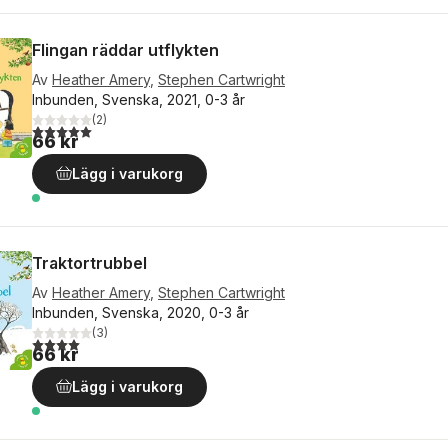
Flingan räddar utflykten
Av
Heather Amery
,
Stephen Cartwright
Inbunden, Svenska, 2021, 0-3 år
(
2
)
5,0
utav 5 stjärnor. Totalt antal röster:
66 kr
Lägg i varukorg
Traktortrubbel
Av
Heather Amery
,
Stephen Cartwright
Inbunden, Svenska, 2020, 0-3 år
(
3
)
4,0
utav 5 stjärnor. Totalt antal röster:
66 kr
Lägg i varukorg