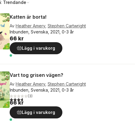
å:
Trendande
Katten är borta!
Av
Heather Amery
,
Stephen Cartwright
Inbunden, Svenska, 2021, 0-3 år
66 kr
Lägg i varukorg
Vart tog grisen vägen?
Av
Heather Amery
,
Stephen Cartwright
Inbunden, Svenska, 2021, 0-3 år
(
3
)
3,7
utav 5 stjärnor. Totalt antal röster:
66 kr
Lägg i varukorg