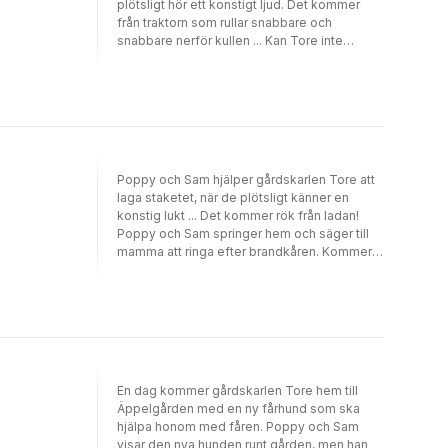
plötsligt hör ett konstigt ljud. Det kommer
från traktorn som rullar snabbare och
snabbare nerför kullen ... Kan Tore inte
bromsa?
Poppy och Sam hjälper gårdskarlen Tore att
laga staketet, när de plötsligt känner en
konstig lukt ... Det kommer rök från ladan!
Poppy och Sam springer hem och säger till
mamma att ringa efter brandkåren. Kommer
brandkåren att hinna fram i tid?
En dag kommer gårdskarlen Tore hem till
Äppelgården med en ny fårhund som ska
hjälpa honom med fåren. Poppy och Sam
visar den nya hunden runt gården, men han