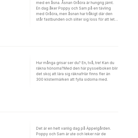
med en åsna. Åsnan Gråöra är hungrig jämt.
En dag åker Poppy och Sam på en tävling
med Gråöra, men åsnan har tråkigt där den
står fastbunden och sliter sig loss för att leta
efter mat. Ska Poppy och Sam lyckas hitta sin
hungriga åsna?
Hur många grisar ser du? En, två, tre! Kan du
räkna hönorna?Med den här pysselboken blir
det skoj att lära sig räkna!Här finns fler än
300 klistermärken att fylla sidorna med.
Det är en helt vanlig dag på Äppelgården.
Poppy och Sam är ute och leker när de