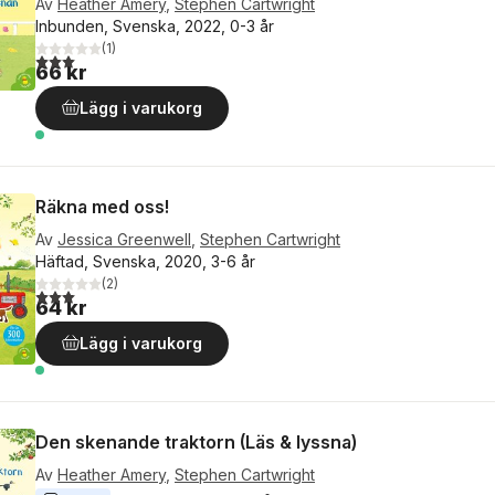
Av
Heather Amery
,
Stephen Cartwright
Inbunden, Svenska, 2022, 0-3 år
(
1
)
3,0
utav 5 stjärnor. Totalt antal röster:
66 kr
Lägg i varukorg
Räkna med oss!
Av
Jessica Greenwell
,
Stephen Cartwright
Häftad, Svenska, 2020, 3-6 år
(
2
)
3,0
utav 5 stjärnor. Totalt antal röster:
64 kr
Lägg i varukorg
Den skenande traktorn (Läs & lyssna)
Av
Heather Amery
,
Stephen Cartwright