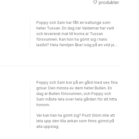
17
produkter
Poppy och Sam har fått en kattunge som
heter Tussan. En dag när Valdemar har varit
och levererat mat till korna är Tussan
försvunnen. Kan hon ha gömt sig i hans
lastbil? Hela familjen åker iväg på en vild jakt.
Kommer de lyckas hitta Tussan? Poppy &
Sam bor på bondgården Äppelgården där
det alltid händer något kul. Det finns många
olika böcker om Poppy & Sam.
Poppy och Sam bor på en gård med sex fina
grisar. Den minsta av dem heter Bullen. En
dag är Bullen försvunnen, och Poppy och
Sam måste leta över hela gården för att hitta
honom.
Var kan han ha gömt sig? Psst! Glöm inte att
leta upp den lilla ankan som finns gömd på
alla uppslag.