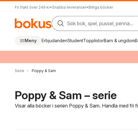
Fri frakt över 249 kr
•
Snabba leveranser
•
Billiga böcker
Sök bok, spel, pussel, penna...
Meny
Erbjudanden
Student
Topplistor
Barn & ungdom
B
Serie
Poppy & Sam
Poppy & Sam – serie
Visar alla böcker i serien Poppy & Sam. Handla med fri 
Hoppa över filtreringsmeny