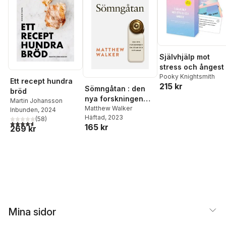
Självhjälp mot
stress och ångest
Pooky Knightsmith
Ett recept hundra
215 kr
Sömngåtan : den
bröd
nya forskningen
Martin Johansson
om sömn och
Matthew Walker
Inbunden
, 2024
Häftad
, 2023
drömmar
(
58
)
4,6
utav 5 stjärnor. Totalt antal röster:
165 kr
269 kr
Mina sidor