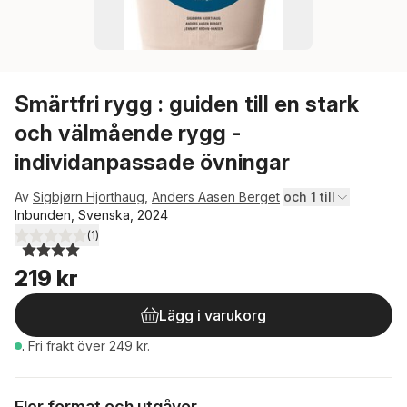
Smärtfri rygg : guiden till en stark
och välmående rygg -
individanpassade övningar
Av
Sigbjørn Hjorthaug
,
Anders Aasen Berget
och 1 till
Inbunden, Svenska, 2024
(
1
)
4,0
utav 5 stjärnor. Totalt antal röster:
219 kr
Lägg i varukorg
.
Fri frakt över 249 kr.
Fler format och utgåvor