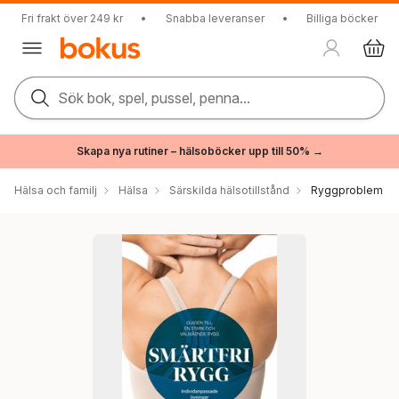
Fri frakt över 249 kr
•
Snabba leveranser
•
Billiga böcker
Sök bok, spel, pussel, penna...
Skapa nya rutiner – hälsoböcker upp till 50% →
Hälsa och familj
Hälsa
Särskilda hälsotillstånd
Ryggproblem