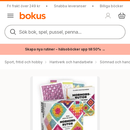
Fri frakt över 249 kr
•
Snabba leveranser
•
Billiga böcker
Sök bok, spel, pussel, penna...
Skapa nya rutiner – hälsoböcker upp till 50% →
Sport, fritid och hobby
Hantverk och handarbete
Sömnad och hand