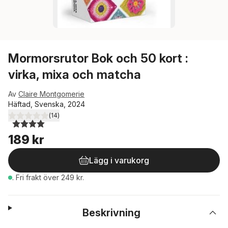
Mormorsrutor Bok och 50 kort :
virka, mixa och matcha
Av
Claire Montgomerie
Häftad, Svenska, 2024
(
14
)
4,0
utav 5 stjärnor. Totalt antal röster:
189 kr
Lägg i varukorg
.
Fri frakt över 249 kr.
Beskrivning