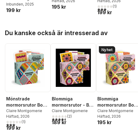
Häftad
, 2026
Häftad
, 2026
mixa och matcha
mixa och matcha
Inbunden
, 2025
195 kr
(
1
)
3,0
utav 5 stjärnor. Tota
199 kr
199 kr
Hoppa över listan
Du kanske också är intresserad av
Nyhet
Mönstrade
Blommiga
Blommiga
mormorsrutor Bok
mormorsrutor - Bok
mormorsrutor Bok
och 50 kort: Virka,
Claire Montgomerie
och 50 kort: Virka,
Claire Montgomerie
och 50 kort: Virka,
Claire Montgomerie
Häftad
, 2026
(
2
)
Häftad
, 2026
mixa och matcha
mixa och matcha
mixa och matcha
4,5
utav 5 stjärnor. Totalt antal röster:
189 kr
195 kr
(
1
)
3,0
utav 5 stjärnor. Totalt antal röster:
199 kr