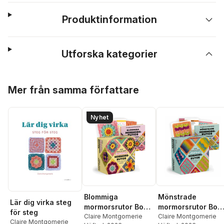
Produktinformation
Utforska kategorier
Hoppa över listan
Mer från samma författare
Nyhet
Blommiga
Mönstrade
Lär dig virka steg
mormorsrutor Bok
mormorsrutor Bok
för steg
och 50 kort: Virka,
Claire Montgomerie
och 50 kort: Virka,
Claire Montgomerie
Claire Montgomerie