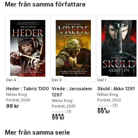
Mer från samma författare
Del 4
Del 3
Del 1
Heder : Tabriz 1300
Vrede : Jerusalem
Skuld : Akko 1291
Niklas Krog
1297
Niklas Krog
Pocket
, 2026
Pocket
, 2022
Niklas Krog
99 kr
(
7
)
Pocket
, 2025
2,7
utav 5 stjärnor. Tota
99 kr
(
1
)
4,0
utav 5 stjärnor. Totalt antal röster:
99 kr
Hoppa över listan
Mer från samma serie