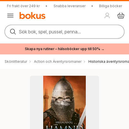
Fri frakt över 249 kr
•
Snabba leveranser
•
Billiga böcker
Sök bok, spel, pussel, penna...
Skapa nya rutiner – hälsoböcker upp till 50% →
Skönlitteratur
Action och Äventyrsromaner
Historiska äventyrsrom