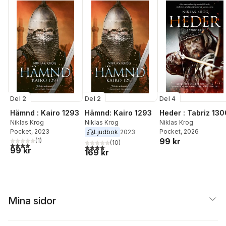
Del 2
Del 2
Del 4
Hämnd : Kairo 1293
Hämnd: Kairo 1293
Heder : Tabriz 130
Niklas Krog
Niklas Krog
Niklas Krog
Pocket
, 2023
Pocket
, 2026
Ljudbok
2023
99 kr
(
1
)
(
10
)
4,0
utav 5 stjärnor. Totalt antal röster:
4,1
utav 5 stjärnor. Totalt antal röster:
99 kr
169 kr
Mina sidor