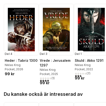
Del 4
Del 3
Del 1
Heder : Tabriz 1300
Vrede : Jerusalem
Skuld : Akko 1291
Niklas Krog
1297
Niklas Krog
Pocket
, 2026
Pocket
, 2022
Niklas Krog
99 kr
(
7
)
Pocket
, 2025
2,7
utav 5 stjärnor. Tota
99 kr
(
1
)
4,0
utav 5 stjärnor. Totalt antal röster:
99 kr
Hoppa över listan
Du kanske också är intresserad av