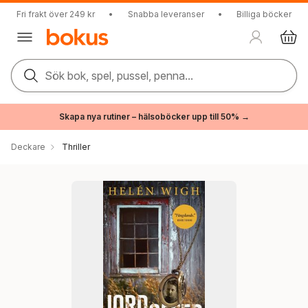
Fri frakt över 249 kr
•
Snabba leveranser
•
Billiga böcker
Sök bok, spel, pussel, penna...
Skapa nya rutiner – hälsoböcker upp till 50% →
Deckare
Thriller