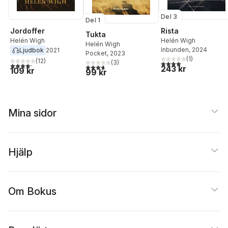
Del 3
Del 1
Jordoffer
Rista
Tukta
Helén Wigh
Helén Wigh
Helén Wigh
Inbunden
, 2024
Ljudbok
2021
Pocket
, 2023
(
1
)
(
12
)
(
3
)
4,0
utav 5 stjärnor. Tota
4,2
utav 5 stjärnor. Totalt antal röster:
3,7
utav 5 stjärnor. Totalt antal röster:
243 kr
109 kr
99 kr
Mina sidor
Hjälp
Om Bokus