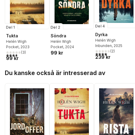
Del 4
Del 1
Del 2
Dyrka
Tukta
Söndra
Helén Wigh
Helén Wigh
Helén Wigh
Inbunden
, 2025
Pocket
, 2023
Pocket
, 2024
(
2
)
99 kr
(
3
)
4,0
utav 5 stjärnor. Tota
3,7
utav 5 stjärnor. Totalt antal röster:
239 kr
99 kr
Hoppa över listan
Du kanske också är intresserad av