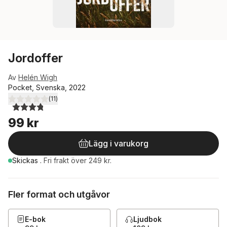
Jordoffer
Av
Helén Wigh
Pocket, Svenska, 2022
(
11
)
3,8
utav 5 stjärnor. Totalt antal röster:
99 kr
Lägg i varukorg
Skickas
.
Fri frakt över 249 kr.
Fler format och utgåvor
E-bok
Ljudbok