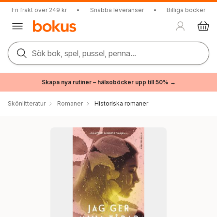
Fri frakt över 249 kr
•
Snabba leveranser
•
Billiga böcker
Sök bok, spel, pussel, penna...
Skapa nya rutiner – hälsoböcker upp till 50% →
Skönlitteratur
Romaner
Historiska romaner