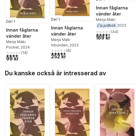
Innan fåglarna
vänder åter
Del 1
Merja Mäki
Del 1
Ljudbok
2023
Innan fåglarna
Innan fåglarna
(
44
)
vänder åter
4,5
utav 5 stjärnor. Tota
vänder åter
169 kr
Merja Mäki
Merja Mäki
Inbunden
, 2023
Pocket
, 2024
(
6
)
(
14
)
4,7
utav 5 stjärnor. Totalt antal röster:
4,1
utav 5 stjärnor. Totalt antal röster:
252 kr
99 kr
Hoppa över listan
Du kanske också är intresserad av