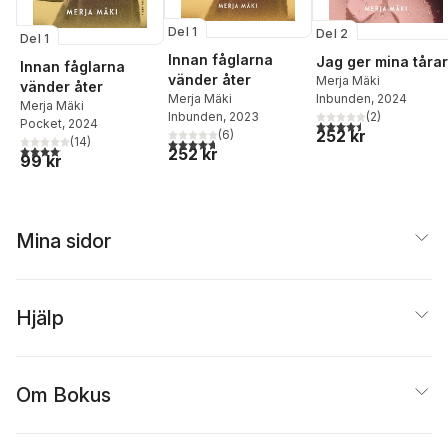
Del 1
Del 2
Del 1
Innan fåglarna
Jag ger mina tårar
Innan fåglarna
vänder åter
Merja Mäki
vänder åter
Inbunden
, 2024
Merja Mäki
Merja Mäki
(
2
)
Inbunden
, 2023
4,5
utav 5 stjärnor. Tota
Pocket
, 2024
252 kr
(
6
)
(
14
)
4,7
utav 5 stjärnor. Totalt antal röster:
4,1
utav 5 stjärnor. Totalt antal röster:
252 kr
99 kr
Mina sidor
Hjälp
Om Bokus