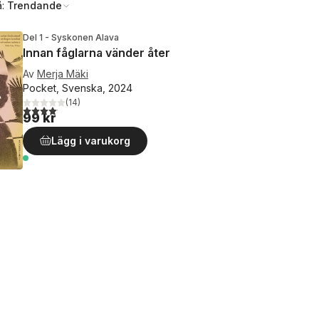
å:
Trendande
Del 1 - Syskonen Alava
Innan fåglarna vänder åter
Av
Merja Mäki
Pocket, Svenska, 2024
(
14
)
4,1
utav 5 stjärnor. Totalt antal röster:
99 kr
Lägg i varukorg