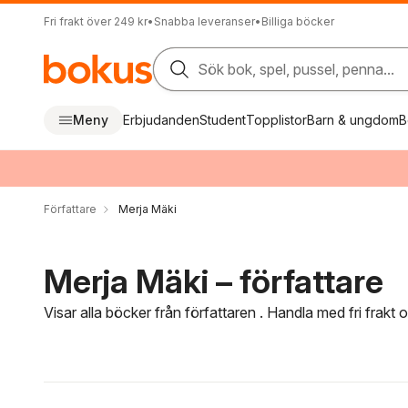
Fri frakt över 249 kr
•
Snabba leveranser
•
Billiga böcker
Sök bok, spel, pussel, penna...
Meny
Erbjudanden
Student
Topplistor
Barn & ungdom
B
Författare
Merja Mäki
Merja Mäki – författare
Visar alla böcker från författaren . Handla med fri frakt
Hoppa över filtreringsmeny