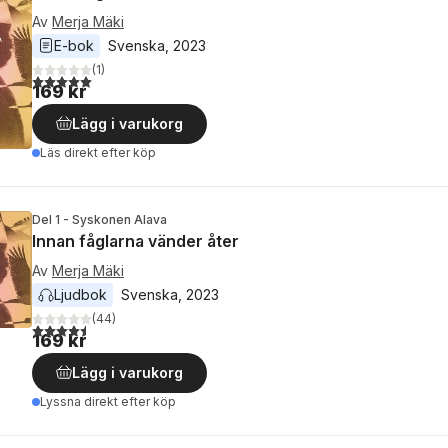
Av
Merja Mäki
E-bok
Svenska
, 
2023
(
1
)
5,0
utav 5 stjärnor. Totalt antal röster:
169 kr
Lägg i varukorg
Läs direkt efter köp
Del 1 - Syskonen Alava
Innan fåglarna vänder åter
Av
Merja Mäki
Ljudbok
Svenska
, 
2023
(
44
)
4,5
utav 5 stjärnor. Totalt antal röster:
169 kr
Lägg i varukorg
Lyssna direkt efter köp