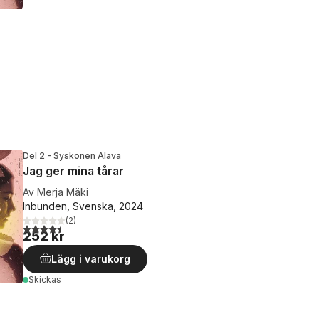
Del 2 - Syskonen Alava
Jag ger mina tårar
Av
Merja Mäki
Inbunden, Svenska, 2024
(
2
)
4,5
utav 5 stjärnor. Totalt antal röster:
252 kr
Lägg i varukorg
Skickas