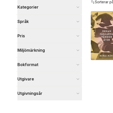
Sorterar p
Kategorier
Böcker
Språk
Skönlitteratur
8
Visa fler
Pris
Visa fler
Miljömärkning
Bokformat
Utgivare
Utgivningsår