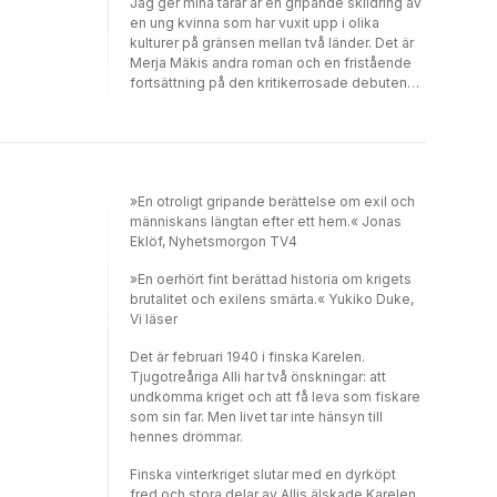
Jag ger mina tårar är en gripande skildring av
en ung kvinna som har vuxit upp i olika
kulturer på gränsen mellan två länder. Det är
Merja Mäkis andra roman och en fristående
fortsättning på den kritikerrosade debuten
Innan fåglarna vänder åter.
»En otroligt gripande berättelse om exil och
människans längtan efter ett hem.« Jonas
Eklöf, Nyhetsmorgon TV4
»En oerhört fint berättad historia om krigets
brutalitet och exilens smärta.« Yukiko Duke,
Vi läser
Det är februari 1940 i finska Karelen.
Tjugotreåriga Alli har två önskningar: att
undkomma kriget och att få leva som fiskare
som sin far. Men livet tar inte hänsyn till
hennes drömmar.
Finska vinterkriget slutar med en dyrköpt
fred och stora delar av Allis älskade Karelen