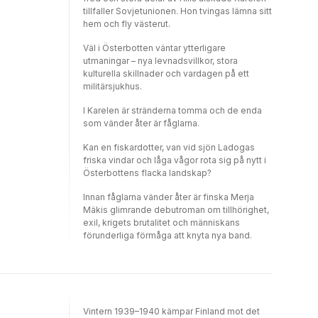
tillfaller Sovjetunionen. Hon tvingas lämna sitt
hem och fly västerut.
Väl i Österbotten väntar ytterligare
utmaningar – nya levnadsvillkor, stora
kulturella skillnader och vardagen på ett
militärsjukhus.
I Karelen är stränderna tomma och de enda
som vänder åter är fåglarna.
Kan en fiskardotter, van vid sjön Ladogas
friska vindar och låga vågor rota sig på nytt i
Österbottens flacka landskap?
Innan fåglarna vänder åter är finska Merja
Mäkis glimrande debutroman om tillhörighet,
exil, krigets brutalitet och människans
förunderliga förmåga att knyta nya band.
Vintern 1939–1940 kämpar Finland mot det