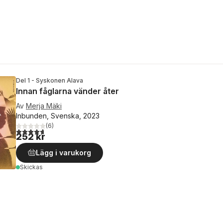
Del 1 - Syskonen Alava
Innan fåglarna vänder åter
Av
Merja Mäki
Inbunden, Svenska, 2023
(
6
)
4,7
utav 5 stjärnor. Totalt antal röster:
252 kr
Lägg i varukorg
Skickas