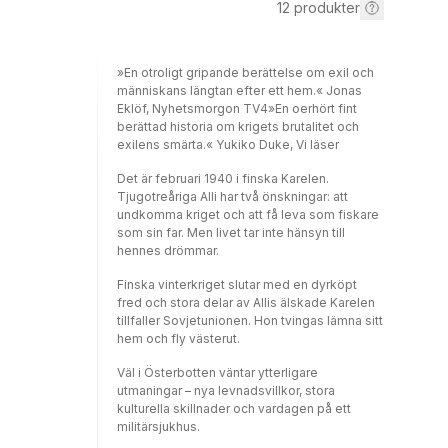
12
produkter
»En otroligt gripande berättelse om exil och
människans längtan efter ett hem.« Jonas
Eklöf, Nyhetsmorgon TV4»En oerhört fint
berättad historia om krigets brutalitet och
exilens smärta.« Yukiko Duke, Vi läser
Det är februari 1940 i finska Karelen.
Tjugotreåriga Alli har två önskningar: att
undkomma kriget och att få leva som fiskare
som sin far. Men livet tar inte hänsyn till
hennes drömmar.
Finska vinterkriget slutar med en dyrköpt
fred och stora delar av Allis älskade Karelen
tillfaller Sovjetunionen. Hon tvingas lämna sitt
hem och fly västerut.
Väl i Österbotten väntar ytterligare
utmaningar – nya levnadsvillkor, stora
kulturella skillnader och vardagen på ett
militärsjukhus.