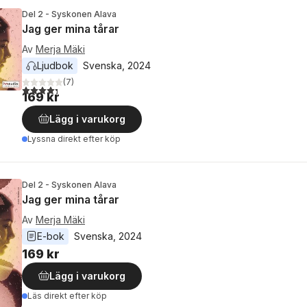
Del 2 - Syskonen Alava
Jag ger mina tårar
Av
Merja Mäki
Ljudbok
Svenska
, 
2024
(
7
)
4,3
utav 5 stjärnor. Totalt antal röster:
169 kr
Lägg i varukorg
Lyssna direkt efter köp
Del 2 - Syskonen Alava
Jag ger mina tårar
Av
Merja Mäki
E-bok
Svenska
, 
2024
169 kr
Lägg i varukorg
Läs direkt efter köp