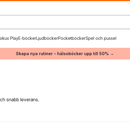
okus Play
E-böcker
Ljudböcker
Pocketböcker
Spel och pussel
Skapa nya rutiner – hälsoböcker upp till 50% →
 och snabb leverans.