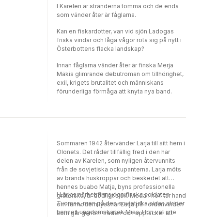
I Karelen är stränderna tomma och de enda
som vänder åter är fåglarna.
Kan en fiskardotter, van vid sjön Ladogas
friska vindar och låga vågor rota sig på nytt i
Österbottens flacka landskap?
Innan fåglarna vänder åter är finska Merja
Mäkis glimrande debutroman om tillhörighet,
exil, krigets brutalitet och människans
förunderliga förmåga att knyta nya band.
Sommaren 1942 återvänder Larja till sitt hem i
Olonets. Det råder tillfällig fred i den här
delen av Karelen, som nyligen återvunnits
från de sovjetiska ockupanterna. Larja möts
av brända huskroppar och beskedet att
hennes buabo Matja, byns professionella
I Larjas närhet finns den finska soldaten
gråterska, är dödligt sjuk. Medan hon tar hand
Tuomas, men på den sovjetiska sidan strider
om farmodern lyssnar Larja på nordanvinden
hennes ungdomskärlek Misa. Hon vet inte
som går genom träden och upptäcker att