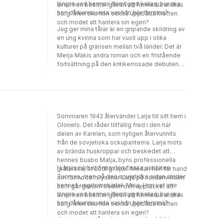
längre vad hennes hembygd kallas, hur ska
även hon besitter gåvan att förmedla andras
hon då kunna veta var hon hör hemma?
sorg. Men ska hon också uppbåda kraften
och modet att hantera sin egen?
Jag ger mina tårar är en gripande skildring av
en ung kvinna som har vuxit upp i olika
kulturer på gränsen mellan två länder. Det är
Merja Mäkis andra roman och en fristående
fortsättning på den kritikerrosade debuten
Innan fåglarna vänder åter.
Sommaren 1942 återvänder Larja till sitt hem i
Olonets. Det råder tillfällig fred i den här
delen av Karelen, som nyligen återvunnits
från de sovjetiska ockupanterna. Larja möts
av brända huskroppar och beskedet att
hennes buabo Matja, byns professionella
I Larjas närhet finns den finska soldaten
gråterska, är dödligt sjuk. Medan hon tar hand
Tuomas, men på den sovjetiska sidan strider
om farmodern lyssnar Larja på nordanvinden
hennes ungdomskärlek Misa. Hon vet inte
som går genom träden och upptäcker att
längre vad hennes hembygd kallas, hur ska
även hon besitter gåvan att förmedla andras
hon då kunna veta var hon hör hemma?
sorg. Men ska hon också uppbåda kraften
och modet att hantera sin egen?