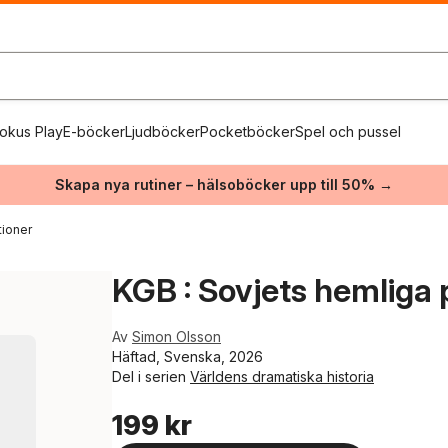
okus Play
E-böcker
Ljudböcker
Pocketböcker
Spel och pussel
Skapa nya rutiner – hälsoböcker upp till 50% →
tioner
KGB : Sovjets hemliga 
Av
Simon Olsson
Häftad, Svenska, 2026
Del i serien
Världens dramatiska historia
199 kr