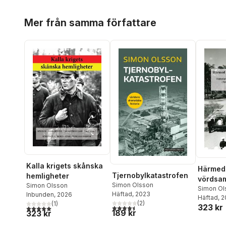
Hoppa över listan
Mer från samma författare
Kalla krigets skånska
Härmed 
Tjernobylkatastrofen
hemligheter
vördsam
Simon Olsson
Simon Olsson
Histori
Simon Ol
Häftad
, 2023
Inbunden
, 2026
Häftad
, 
svenska
(
2
)
(
1
)
323 kr
4,5
utav 5 stjärnor. Totalt antal röster:
5,0
utav 5 stjärnor. Totalt antal röster:
försvare
189 kr
323 kr
1939−1