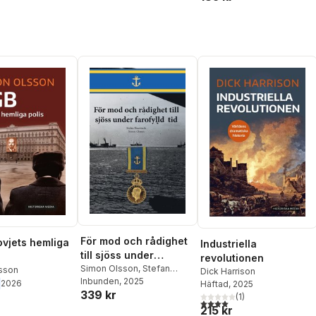
För mod och rådighet
ovjets hemliga
Industriella
till sjöss under
revolutionen
farofylld tid
Simon Olsson
,
Stefan
sson
Dick Harrison
Haasmark
Inbunden
, 2025
2026
Häftad
, 2025
339 kr
(
1
)
4,0
utav 5 stjärnor. Totalt ant
215 kr