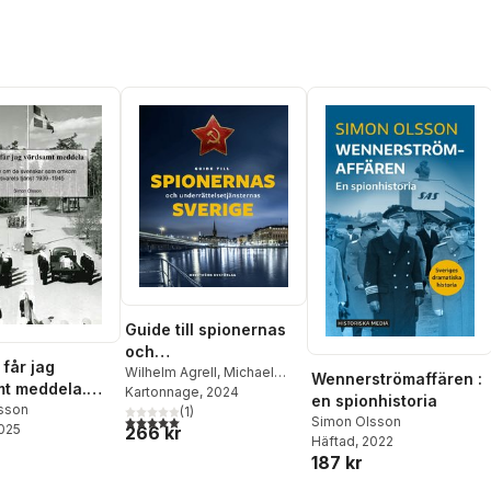
Guide till spionernas
och
får jag
underrättelsetjänstern
Wilhelm Agrell
,
Michael
Wennerströmaffären :
t meddela.
Fredholm
Kartonnage
,
Krister Hansén
, 2024
,
as Sverige
en spionhistoria
en om de
sson
Lars Korsell
(
1
)
,
Stefan
5,0
utav 5 stjärnor. Totalt antal röster:
Simon Olsson
2025
266 kr
r som omkom i
Kristiansson
,
Jan
Häftad
, 2022
Leijonhielm
,
Christer
ts tjänst
187 kr
Lokind
,
Thomas
945
Magnusson
,
Bengt