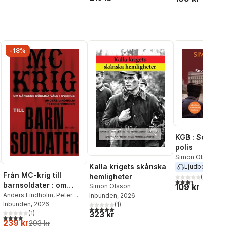
-18%
KGB : Sovjets
polis
Simon Olsson
Kalla krigets skånska
Ljudbok
2026
Från MC-krig till
hemligheter
(
8
)
3,4
utav 5 stjärnor
barnsoldater : om
109 kr
Simon Olsson
gängens dödliga våld i
Anders Lindholm
,
Peter
Inbunden
, 2026
Ehrngren
Inbunden
, 2026
(
1
)
Sverige
5,0
utav 5 stjärnor. Totalt antal röster:
323 kr
(
1
)
al röster:
4,0
utav 5 stjärnor. Totalt antal röster:
239 kr
293 kr