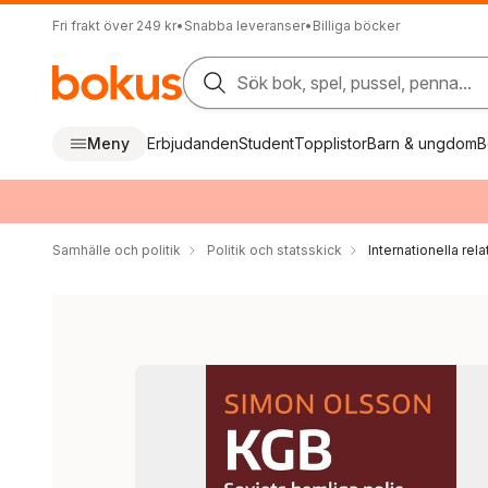
Fri frakt över 249 kr
•
Snabba leveranser
•
Billiga böcker
Sök bok, spel, pussel, penna...
Meny
Erbjudanden
Student
Topplistor
Barn & ungdom
B
Samhälle och politik
Politik och statsskick
Internationella rela