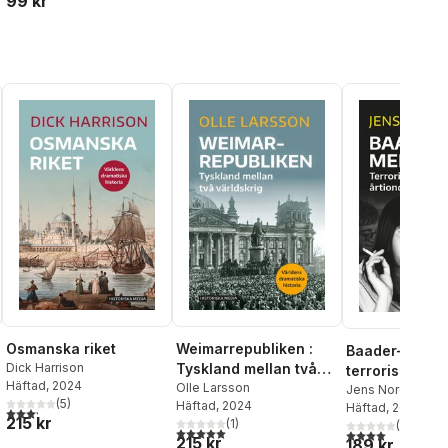
99 kr
Osmanska riket
Weimarrepubliken :
Baader-Meinho
Dick Harrison
Tyskland mellan två
terrorismens 
Häftad
, 2024
världskrig
Olle Larsson
Jens Nordqvist
(
5
)
Häftad
, 2024
Häftad
, 2021
3,2
utav 5 stjärnor. Totalt antal röster:
215 kr
(
1
)
(
1
)
al röster:
5,0
utav 5 stjärnor. Totalt antal röster:
4,0
utav 5 stjärnor
215 kr
189 kr