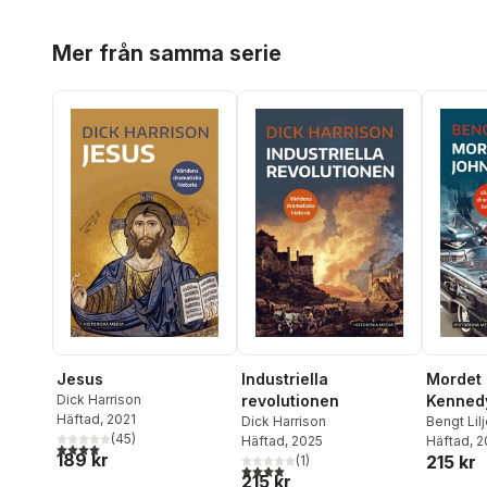
Hoppa över listan
Mer från samma serie
Jesus
Industriella
Mordet 
Dick Harrison
revolutionen
Kenned
Häftad
, 2021
Dick Harrison
Bengt Lil
(
45
)
Häftad
, 2025
Häftad
, 
4,0
utav 5 stjärnor. Totalt antal röster:
189 kr
215 kr
(
1
)
4,0
utav 5 stjärnor. Totalt antal röster:
215 kr