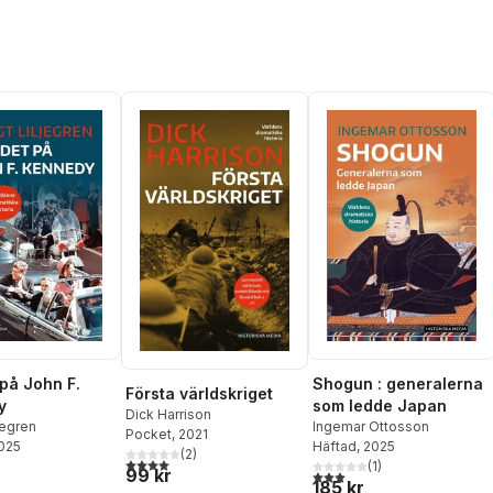
Nylander
,
Simon Olsson
,
Erik Rossander
,
Thomas
Roth
på John F.
Shogun : generalerna
Första världskriget
y
som ledde Japan
Dick Harrison
jegren
Ingemar Ottosson
Pocket
, 2021
2025
Häftad
, 2025
(
2
)
4,0
utav 5 stjärnor. Totalt antal röster:
(
1
)
99 kr
3,0
utav 5 stjärnor. Totalt ant
185 kr