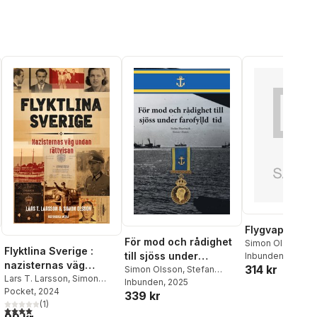
Flygvapnets u
För mod och rådighet
Simon Olsson
Flyktlina Sverige :
till sjöss under
Inbunden
, 2026
nazisternas väg
314 kr
farofylld tid
Simon Olsson
,
Stefan
undan rättvisan
Lars T. Larsson
,
Simon
Haasmark
Inbunden
, 2025
Olsson
Pocket
, 2024
339 kr
(
1
)
4,0
utav 5 stjärnor. Totalt antal röster: