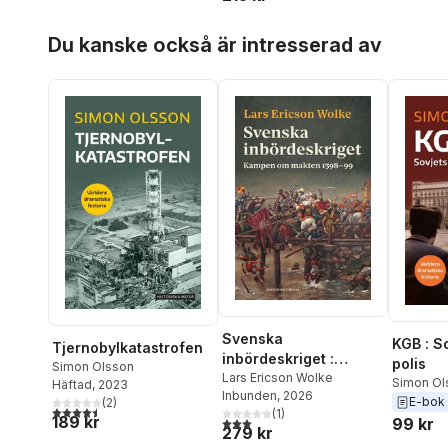
Hoppa över listan
Du kanske också är intresserad av
Svenska
KGB : S
Tjernobylkatastrofen
inbördeskriget :
polis
Simon Olsson
kampen om makten
Lars Ericson Wolke
Simon Ol
Häftad
, 2023
Inbunden
, 2026
1598-99
E-bok
(
2
)
4,5
utav 5 stjärnor. Totalt antal röster:
(
1
)
189 kr
3,0
utav 5 stjärnor. Totalt antal röster:
99 kr
279 kr