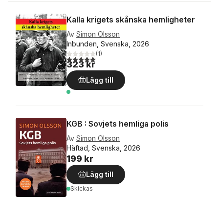
Kalla krigets skånska hemligheter
Av
Simon Olsson
Inbunden, Svenska, 2026
(
1
)
5,0
utav 5 stjärnor. Totalt antal röster:
323 kr
Lägg till
KGB : Sovjets hemliga polis
Av
Simon Olsson
Häftad, Svenska, 2026
199 kr
Lägg till
Skickas