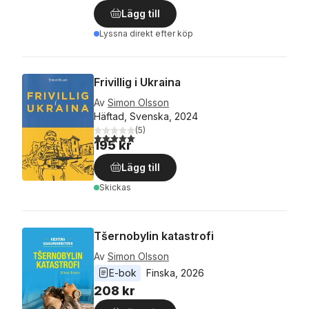
Lägg till
Lyssna direkt efter köp
Frivillig i Ukraina
Av
Simon Olsson
Häftad, Svenska, 2024
(
5
)
5,0
utav 5 stjärnor. Totalt antal röster:
195 kr
Lägg till
Skickas
Tšernobylin katastrofi
Av
Simon Olsson
E-bok
Finska
, 
2026
208 kr