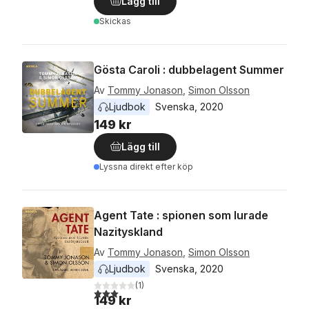
Lägg till
Skickas
Gösta Caroli : dubbelagent Summer
Av
Tommy Jonason
,
Simon Olsson
Ljudbok
Svenska
, 
2020
149 kr
Lägg till
Lyssna direkt efter köp
Agent Tate : spionen som lurade
Nazityskland
Av
Tommy Jonason
,
Simon Olsson
Ljudbok
Svenska
, 
2020
(
1
)
3,0
utav 5 stjärnor. Totalt antal röster:
149 kr