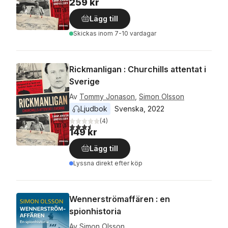
259 kr
Lägg till
Skickas
inom 7-10 vardagar
Rickmanligan : Churchills attentat i
Sverige
Av
Tommy Jonason
,
Simon Olsson
Ljudbok
Svenska
, 
2022
(
4
)
3,5
utav 5 stjärnor. Totalt antal röster:
149 kr
Lägg till
Lyssna direkt efter köp
Wennerströmaffären : en
spionhistoria
Av
Simon Olsson