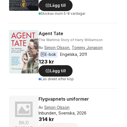
Lägg till
Skickas
inom 5-8 vardagar
Agent Tate
The Wartime Story of Harry Williamson
Av
Simon Olsson
,
Tommy Jonason
E-bok
Engelska
, 
2011
123 kr
Lägg till
Läs direkt efter köp
Flygvapnets uniformer
Av
Simon Olsson
Inbunden, Svenska, 2026
314 kr