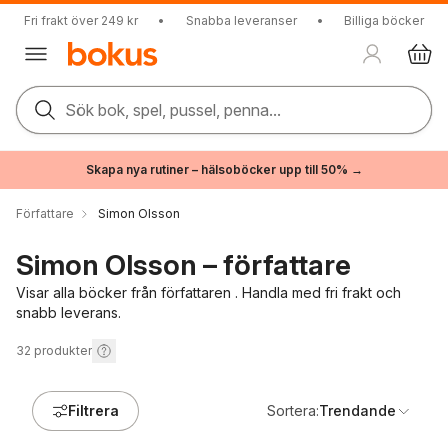
Fri frakt över 249 kr
•
Snabba leveranser
•
Billiga böcker
Sök bok, spel, pussel, penna...
Skapa nya rutiner – hälsoböcker upp till 50% →
Författare
Simon Olsson
Simon Olsson – författare
Visar alla böcker från författaren . Handla med fri frakt och
snabb leverans.
32
produkter
Filtrera
Sortera:
Trendande