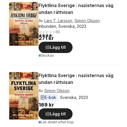
Flyktlina Sverige : nazisternas väg
undan rättvisan
Av
Lars T. Larsson
,
Simon Olsson
Inbunden, Svenska, 2023
(
5
)
4,2
utav 5 stjärnor. Totalt antal röster:
271 kr
Lägg till
Skickas
Flyktlina Sverige : nazisternas väg
undan rättvisan
Av
Simon Olsson
E-bok
Svenska
, 
2023
169 kr
Lägg till
Läs direkt efter köp