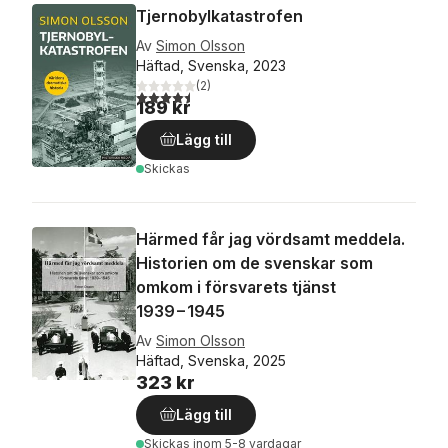
Tjernobylkatastrofen
Av
Simon Olsson
Häftad, Svenska, 2023
(
2
)
4,5
utav 5 stjärnor. Totalt antal röster:
189 kr
Lägg till
Skickas
Härmed får jag vördsamt meddela.
Historien om de svenskar som
omkom i försvarets tjänst
1939−1945
Av
Simon Olsson
Häftad, Svenska, 2025
323 kr
Lägg till
Skickas
inom 5-8 vardagar