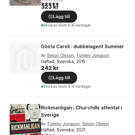
(
1
)
5,0
utav 5 stjärnor. Totalt antal röster:
323 kr
Lägg till
Skickas
inom 5-8 vardagar
Gösta Caroli : dubbelagent Summer
Av
Simon Olsson
,
Tommy Jonason
Häftad, Svenska, 2015
242 kr
Lägg till
Skickas
inom 3-6 vardagar
Rickmanligan : Churchills attentat i
Sverige
Av
Tommy Jonason
,
Simon Olsson
Häftad, Svenska, 2021