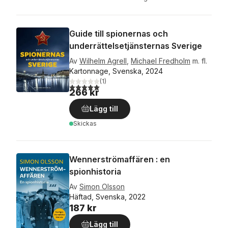
Guide till spionernas och
underrättelsetjänsternas Sverige
Av
Wilhelm Agrell
,
Michael Fredholm
m. fl.
Kartonnage, Svenska, 2024
(
1
)
5,0
utav 5 stjärnor. Totalt antal röster:
266 kr
Lägg till
Skickas
Wennerströmaffären : en
spionhistoria
Av
Simon Olsson
Häftad, Svenska, 2022
187 kr
Lägg till