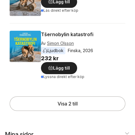
Lägg till
Läs direkt efter köp
Tšernobylin katastrofi
Av
Simon Olsson
Ljudbok
Finska
, 
2026
232 kr
Lägg till
Lyssna direkt efter köp
Visa 2 till
Mina sidor