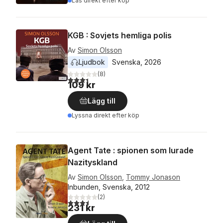
Läs direkt efter köp
KGB : Sovjets hemliga polis
Av
Simon Olsson
Ljudbok
Svenska
, 
2026
(
8
)
3,4
utav 5 stjärnor. Totalt antal röster:
109 kr
Lägg till
Lyssna direkt efter köp
Agent Tate : spionen som lurade
Nazityskland
Av
Simon Olsson
,
Tommy Jonason
Inbunden, Svenska, 2012
(
2
)
3,5
utav 5 stjärnor. Totalt antal röster:
231 kr