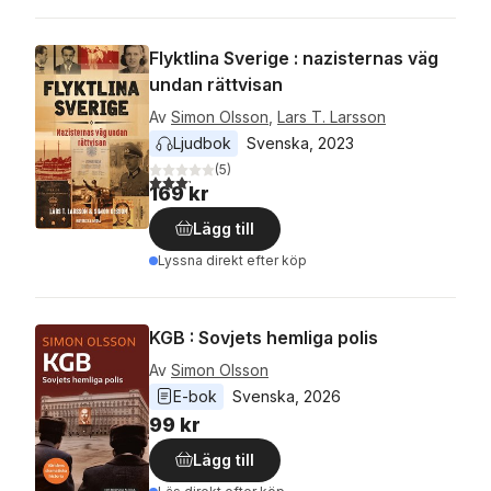
Flyktlina Sverige : nazisternas väg
undan rättvisan
Av
Simon Olsson
,
Lars T. Larsson
Ljudbok
Svenska
, 
2023
(
5
)
3,2
utav 5 stjärnor. Totalt antal röster:
169 kr
Lägg till
Lyssna direkt efter köp
KGB : Sovjets hemliga polis
Av
Simon Olsson
E-bok
Svenska
, 
2026
99 kr
Lägg till