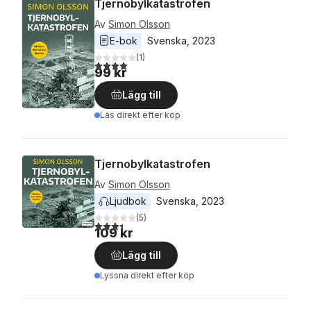
Tjernobylkatastrofen
Av
Simon Olsson
E-bok
Svenska
, 
2023
(
1
)
4,0
utav 5 stjärnor. Totalt antal röster:
99 kr
Lägg till
Läs direkt efter köp
Tjernobylkatastrofen
Av
Simon Olsson
Ljudbok
Svenska
, 
2023
(
5
)
3,4
utav 5 stjärnor. Totalt antal röster:
109 kr
Lägg till
Lyssna direkt efter köp