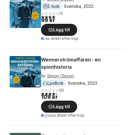
E-bok
Svenska
, 
2022
(
1
)
4,0
utav 5 stjärnor. Totalt antal röster:
99 kr
Lägg till
Läs direkt efter köp
Wennerströmaffären : en
spionhistoria
Av
Simon Olsson
Ljudbok
Svenska
, 
2022
(
6
)
4,3
utav 5 stjärnor. Totalt antal röster:
109 kr
Lägg till
Lyssna direkt efter köp