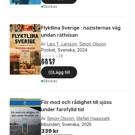
Skickas
Flyktlina Sverige : nazisternas väg
undan rättvisan
Av
Lars T. Larsson
,
Simon Olsson
Pocket, Svenska, 2024
(
1
)
4,0
utav 5 stjärnor. Totalt antal röster:
99 kr
Lägg till
Skickas
För mod och rådighet till sjöss
under farofylld tid
Av
Simon Olsson
,
Stefan Haasmark
Inbunden, Svenska, 2025
339 kr