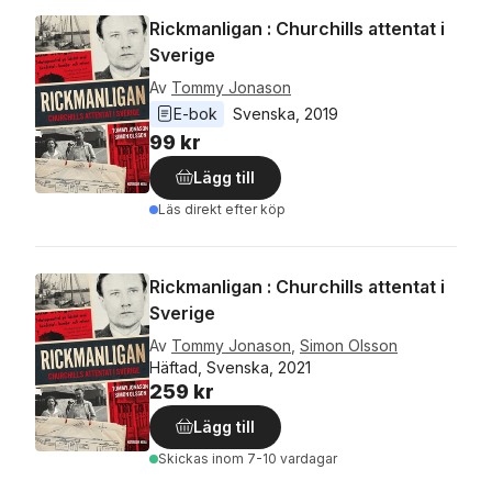
Rickmanligan : Churchills attentat i
Sverige
Av
Tommy Jonason
E-bok
Svenska
, 
2019
99 kr
Lägg till
Läs direkt efter köp
Rickmanligan : Churchills attentat i
Sverige
Av
Tommy Jonason
,
Simon Olsson
Häftad, Svenska, 2021
259 kr
Lägg till
Skickas
inom 7-10 vardagar