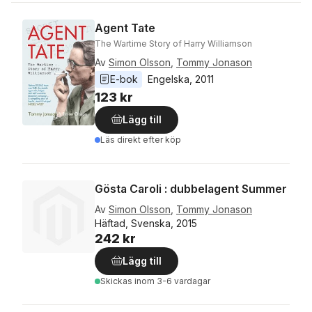
Agent Tate
The Wartime Story of Harry Williamson
Av
Simon Olsson
,
Tommy Jonason
E-bok
Engelska
, 
2011
123 kr
Lägg till
Läs direkt efter köp
Gösta Caroli : dubbelagent Summer
Av
Simon Olsson
,
Tommy Jonason
Häftad, Svenska, 2015
242 kr
Lägg till
Skickas
inom 3-6 vardagar