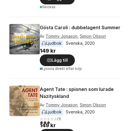
Skickas
Gösta Caroli : dubbelagent Summer
Av
Tommy Jonason
,
Simon Olsson
Ljudbok
Svenska
, 
2020
149 kr
Lägg till
Lyssna direkt efter köp
Agent Tate : spionen som lurade
Nazityskland
Av
Tommy Jonason
,
Simon Olsson
Ljudbok
Svenska
, 
2020
(
1
)
3,0
utav 5 stjärnor. Totalt antal röster:
149 kr