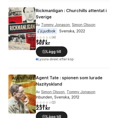
Rickmanligan : Churchills attentat i
Sverige
Av
Tommy Jonason
,
Simon Olsson
Ljudbok
Svenska
, 
2022
(
4
)
3,5
utav 5 stjärnor. Totalt antal röster:
149 kr
Lägg till
Lyssna direkt efter köp
Agent Tate : spionen som lurade
Nazityskland
Av
Simon Olsson
,
Tommy Jonason
Inbunden, Svenska, 2012
(
2
)
3,5
utav 5 stjärnor. Totalt antal röster:
231 kr
Lägg till