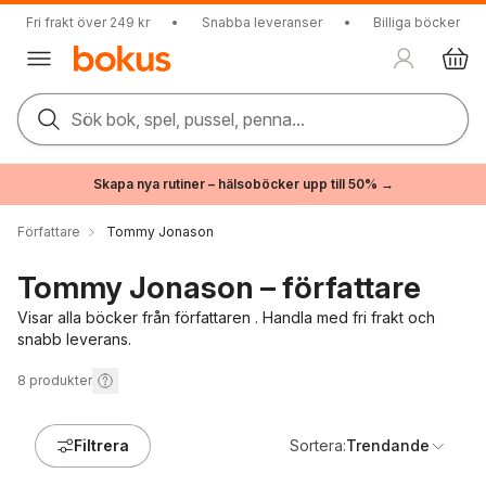
Fri frakt över 249 kr
•
Snabba leveranser
•
Billiga böcker
Sök bok, spel, pussel, penna...
Skapa nya rutiner – hälsoböcker upp till 50% →
Författare
Tommy Jonason
Tommy Jonason – författare
Visar alla böcker från författaren . Handla med fri frakt och
snabb leverans.
8
produkter
Filtrera
Sortera:
Trendande