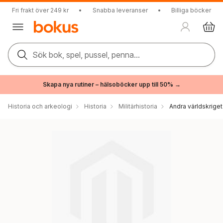
Fri frakt över 249 kr
•
Snabba leveranser
•
Billiga böcker
Sök bok, spel, pussel, penna...
Skapa nya rutiner – hälsoböcker upp till 50% →
Historia och arkeologi
Historia
Militärhistoria
Andra världskriget