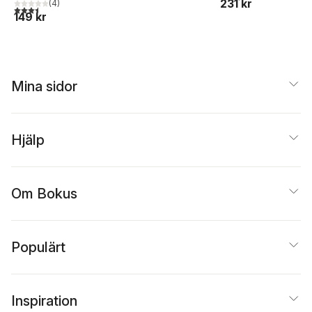
231 kr
(
4
)
3,5
utav 5 stjärnor. Totalt antal röster:
149 kr
Mina sidor
Hjälp
Om Bokus
Populärt
Inspiration