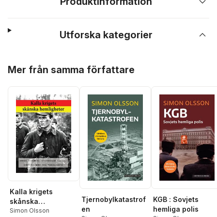
Produktinformation
Utforska kategorier
Hoppa över listan
Mer från samma författare
Kalla krigets
KGB : Sovjets
Tjernobylkatastrof
skånska
hemliga polis
en
hemligheter
Simon Olsson