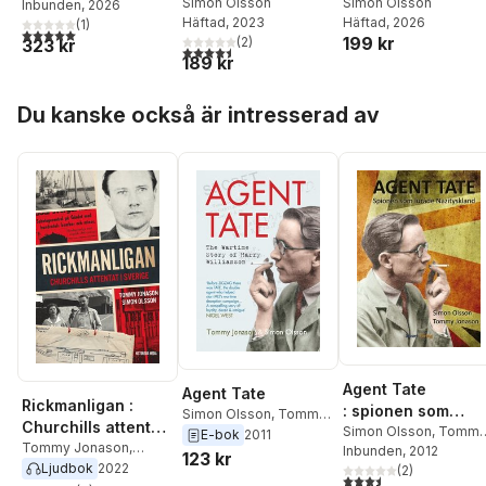
Simon Olsson
Simon Olsson
Inbunden
, 2026
Häftad
, 2026
Häftad
, 2023
(
1
)
5,0
utav 5 stjärnor. Totalt antal röster:
199 kr
(
2
)
323 kr
4,5
utav 5 stjärnor. Totalt antal röster:
189 kr
Hoppa över listan
Du kanske också är intresserad av
Agent Tate
Agent Tate
Rickmanligan :
: spionen som
Simon Olsson
,
Tommy
Churchills attentat
lurade
Simon Olsson
,
Tomm
Jonason
E-bok
2011
i Sverige
Tommy Jonason
,
Jonason
Inbunden
, 2012
Nazityskland
123 kr
Simon Olsson
Ljudbok
2022
(
2
)
3,5
utav 5 stjärnor. Tota