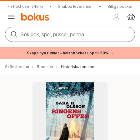
Fri frakt över 249 kr
•
Snabba leveranser
•
Billiga böcker
Sök bok, spel, pussel, penna...
Skapa nya rutiner – hälsoböcker upp till 50% →
Skönlitteratur
Romaner
Historiska romaner