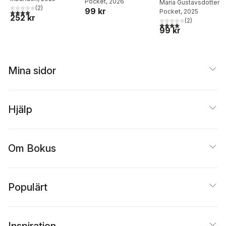
Pocket
, 2026
Maria Gustavsdotter
(
2
)
99 kr
4,0
utav 5 stjärnor. Totalt antal röster:
Pocket
, 2025
252 kr
(
2
)
4,0
utav 5 stjärnor. Tota
99 kr
Mina sidor
Hjälp
Om Bokus
Populärt