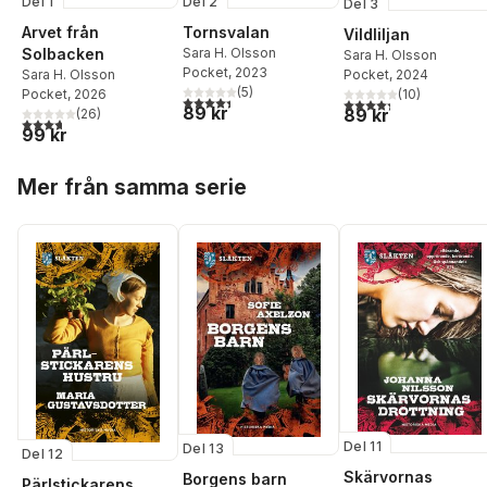
Del 1
Del 2
Del 3
Arvet från
Tornsvalan
Vildliljan
Solbacken
Sara H. Olsson
Sara H. Olsson
Pocket
, 2023
Pocket
, 2024
Sara H. Olsson
(
5
)
(
10
)
Pocket
, 2026
4,4
utav 5 stjärnor. Totalt antal röster:
4,3
utav 5 stjärnor. Tota
89 kr
89 kr
(
26
)
3,7
utav 5 stjärnor. Totalt antal röster:
99 kr
Hoppa över listan
Mer från samma serie
Del 11
Del 13
Del 12
Skärvornas
Borgens barn
Pärlstickarens