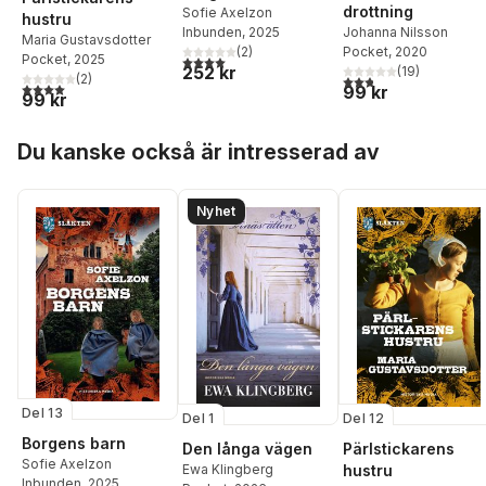
drottning
Sofie Axelzon
hustru
Inbunden
, 2025
Johanna Nilsson
Maria Gustavsdotter
(
2
)
Pocket
, 2020
4,0
utav 5 stjärnor. Totalt antal röster:
Pocket
, 2025
252 kr
(
19
)
(
2
)
2,8
utav 5 stjärnor. Tota
4,0
utav 5 stjärnor. Totalt antal röster:
99 kr
99 kr
Hoppa över listan
Du kanske också är intresserad av
Nyhet
Del 13
Del 1
Del 12
Borgens barn
Den långa vägen
Pärlstickarens
Sofie Axelzon
Ewa Klingberg
hustru
Inbunden
, 2025