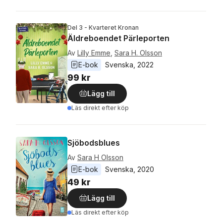
Del 3 - Kvarteret Kronan
Äldreboendet Pärleporten
Av
Lilly Emme
,
Sara H. Olsson
E-bok
Svenska
, 
2022
99 kr
Lägg till
Läs direkt efter köp
Sjöbodsblues
Av
Sara H Olsson
E-bok
Svenska
, 
2020
49 kr
Lägg till
Läs direkt efter köp