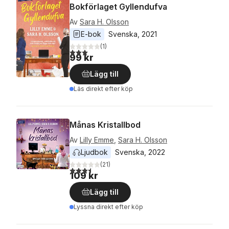
Bokförlaget Gyllendufva
Av
Sara H. Olsson
E-bok
Svenska
, 
2021
(
1
)
3,0
utav 5 stjärnor. Totalt antal röster:
99 kr
Lägg till
Läs direkt efter köp
Månas Kristallbod
Av
Lilly Emme
,
Sara H. Olsson
Ljudbok
Svenska
, 
2022
(
21
)
3,5
utav 5 stjärnor. Totalt antal röster:
109 kr
Lägg till
Lyssna direkt efter köp