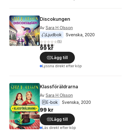
Discokungen
Av
Sara H Olsson
Ljudbok
Svenska
, 
2020
(
5
)
4,2
utav 5 stjärnor. Totalt antal röster:
99 kr
Lägg till
Lyssna direkt efter köp
Klassföräldrarna
Av
Sara H Olsson
E-bok
Svenska
, 
2020
99 kr
Lägg till
Läs direkt efter köp