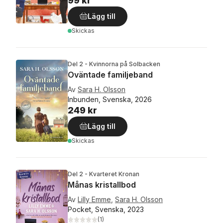
99 kr
Lägg till
Skickas
Del 2 - Kvinnorna på Solbacken
Oväntade familjeband
Av
Sara H. Olsson
Inbunden, Svenska, 2026
249 kr
Lägg till
Skickas
Del 2 - Kvarteret Kronan
Månas kristallbod
Av
Lilly Emme
,
Sara H. Olsson
Pocket, Svenska, 2023
(
1
)