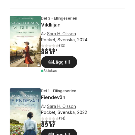
Del 3 - Ellingeserien
Vildliljan
Av
Sara H. Olsson
Pocket, Svenska, 2024
(
10
)
4,3
utav 5 stjärnor. Totalt antal röster:
89 kr
Lägg till
Skickas
Del 1 - Ellingeserien
Fiendevän
Av
Sara H. Olsson
Pocket, Svenska, 2022
(
14
)
4,1
utav 5 stjärnor. Totalt antal röster:
89 kr
Lägg till