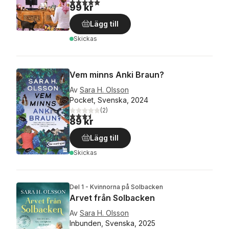
5,0
utav 5 stjärnor. Totalt antal röster:
99 kr
Lägg till
Skickas
Vem minns Anki Braun?
Av
Sara H. Olsson
Pocket, Svenska, 2024
(
2
)
3,5
utav 5 stjärnor. Totalt antal röster:
89 kr
Lägg till
Skickas
Del 1 - Kvinnorna på Solbacken
Arvet från Solbacken
Av
Sara H. Olsson
Inbunden, Svenska, 2025