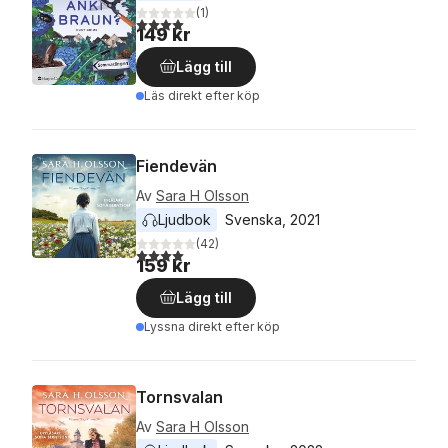
(
1
)
4,0
utav 5 stjärnor. Totalt antal röster:
149 kr
Lägg till
Läs direkt efter köp
Fiendevän
Av
Sara H Olsson
Ljudbok
Svenska
, 
2021
(
42
)
4,0
utav 5 stjärnor. Totalt antal röster:
159 kr
Lägg till
Lyssna direkt efter köp
Tornsvalan
Av
Sara H Olsson