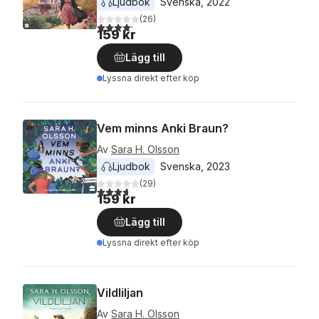
Ljudbok
Svenska
, 
2022
(
26
)
4,2
utav 5 stjärnor. Totalt antal röster:
159 kr
Lägg till
Lyssna direkt efter köp
Vem minns Anki Braun?
Av
Sara H. Olsson
Ljudbok
Svenska
, 
2023
(
29
)
3,7
utav 5 stjärnor. Totalt antal röster:
159 kr
Lägg till
Lyssna direkt efter köp
Vildliljan
Av
Sara H. Olsson