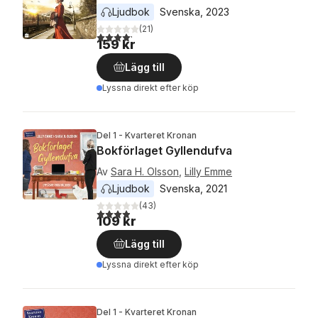
Ljudbok
Svenska
, 
2023
(
21
)
4,2
utav 5 stjärnor. Totalt antal röster:
159 kr
Lägg till
Lyssna direkt efter köp
Del 1 - Kvarteret Kronan
Bokförlaget Gyllendufva
Av
Sara H. Olsson
,
Lilly Emme
Ljudbok
Svenska
, 
2021
(
43
)
3,9
utav 5 stjärnor. Totalt antal röster:
109 kr
Lägg till
Lyssna direkt efter köp
Del 1 - Kvarteret Kronan