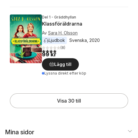
Del 1 - Gräddhyllan
Klassföräldrarna
Av
Sara H. Olsson
Ljudbok
Svenska
, 
2020
(
8
)
3,9
utav 5 stjärnor. Totalt antal röster:
99 kr
Lägg till
Lyssna direkt efter köp
Visa 30 till
Mina sidor