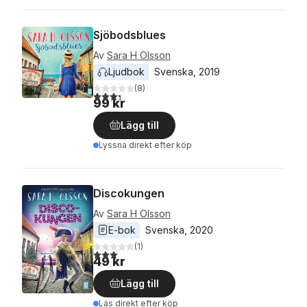
Sjöbodsblues
Av
Sara H Olsson
Ljudbok
Svenska
, 
2019
(
8
)
3,3
utav 5 stjärnor. Totalt antal röster:
99 kr
Lägg till
Lyssna direkt efter köp
Discokungen
Av
Sara H Olsson
E-bok
Svenska
, 
2020
(
1
)
3,0
utav 5 stjärnor. Totalt antal röster:
49 kr
Lägg till
Läs direkt efter köp