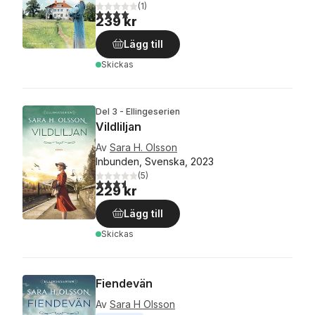
(
1
)
4,0
utav 5 stjärnor. Totalt antal röster:
239 kr
Lägg till
Skickas
Del 3 - Ellingeserien
Vildliljan
Av
Sara H. Olsson
Inbunden, Svenska, 2023
(
5
)
3,6
utav 5 stjärnor. Totalt antal röster:
229 kr
Lägg till
Skickas
Fiendevän
Av
Sara H Olsson