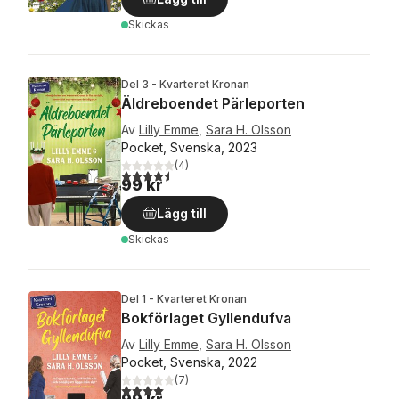
Skickas
Del 3 - Kvarteret Kronan
Äldreboendet Pärleporten
Av
Lilly Emme
,
Sara H. Olsson
Pocket, Svenska, 2023
(
4
)
4,5
utav 5 stjärnor. Totalt antal röster:
99 kr
Lägg till
Skickas
Del 1 - Kvarteret Kronan
Bokförlaget Gyllendufva
Av
Lilly Emme
,
Sara H. Olsson
Pocket, Svenska, 2022
(
7
)
4,0
utav 5 stjärnor. Totalt antal röster: