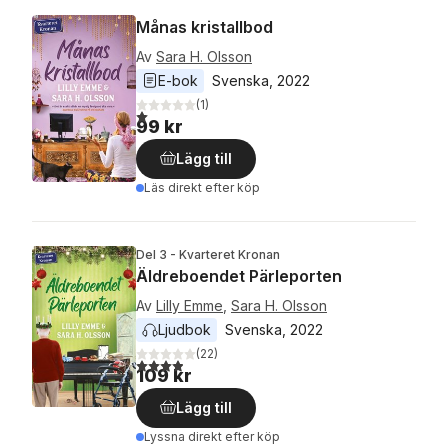
Månas kristallbod
Av
Sara H. Olsson
E-bok
Svenska
, 
2022
(
1
)
1,0
utav 5 stjärnor. Totalt antal röster:
99 kr
Lägg till
Läs direkt efter köp
Del 3 - Kvarteret Kronan
Äldreboendet Pärleporten
Av
Lilly Emme
,
Sara H. Olsson
Ljudbok
Svenska
, 
2022
(
22
)
3,9
utav 5 stjärnor. Totalt antal röster:
109 kr
Lägg till
Lyssna direkt efter köp