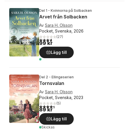
Del 1 - Kvinnorna på Solbacken
Arvet från Solbacken
Av
Sara H. Olsson
Pocket, Svenska, 2026
(
27
)
3,7
utav 5 stjärnor. Totalt antal röster:
99 kr
Lägg till
Del 2 - Ellingeserien
Tornsvalan
Av
Sara H. Olsson
Pocket, Svenska, 2023
(
5
)
4,4
utav 5 stjärnor. Totalt antal röster:
89 kr
Lägg till
Skickas