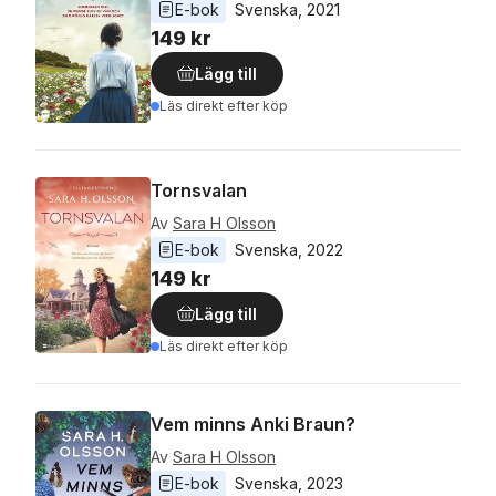
E-bok
Svenska
, 
2021
149 kr
Lägg till
Läs direkt efter köp
Tornsvalan
Av
Sara H Olsson
E-bok
Svenska
, 
2022
149 kr
Lägg till
Läs direkt efter köp
Vem minns Anki Braun?
Av
Sara H Olsson
E-bok
Svenska
, 
2023