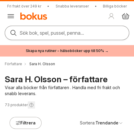
Fri frakt över 249 kr
•
Snabba leveranser
•
Billiga böcker
Sök bok, spel, pussel, penna...
Skapa nya rutiner – hälsoböcker upp till 50% →
Författare
Sara H. Olsson
Sara H. Olsson – författare
Visar alla böcker från författaren . Handla med fri frakt och
snabb leverans.
73
produkter
Filtrera
Sortera:
Trendande