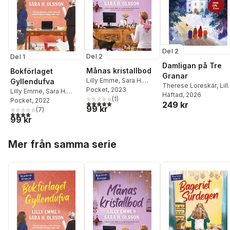
Del 2
Del 2
Del 1
Damligan på Tre
Månas kristallbod
Bokförlaget
Granar
Lilly Emme
,
Sara H.
Gyllendufva
Therese Loreskär
,
Lill
Olsson
Pocket
, 2023
Lilly Emme
,
Sara H.
Emme
Häftad
, 2026
(
1
)
Olsson
Pocket
, 2022
5,0
utav 5 stjärnor. Totalt antal röster:
249 kr
99 kr
(
7
)
4,0
utav 5 stjärnor. Totalt antal röster:
99 kr
Hoppa över listan
Mer från samma serie