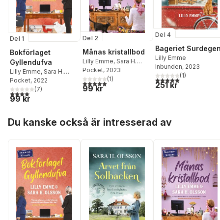
Del 4
Del 2
Del 1
Bageriet Surdege
Månas kristallbod
Bokförlaget
Lilly Emme
Lilly Emme
,
Sara H.
Gyllendufva
Inbunden
, 2023
Olsson
Pocket
, 2023
Lilly Emme
,
Sara H.
(
1
)
(
1
)
5,0
utav 5 stjärnor. Tota
Olsson
Pocket
, 2022
5,0
utav 5 stjärnor. Totalt antal röster:
251 kr
99 kr
(
7
)
4,0
utav 5 stjärnor. Totalt antal röster:
99 kr
Hoppa över listan
Du kanske också är intresserad av