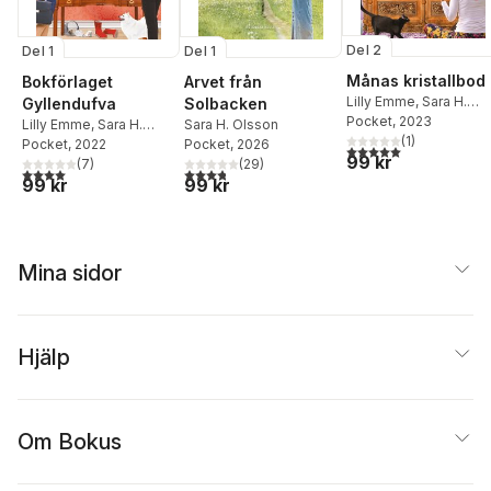
Del 2
Del 1
Del 1
Månas kristallbod
Bokförlaget
Arvet från
Lilly Emme
,
Sara H.
Gyllendufva
Solbacken
Olsson
Pocket
, 2023
Lilly Emme
,
Sara H.
Sara H. Olsson
(
1
)
Olsson
Pocket
, 2022
Pocket
, 2026
5,0
utav 5 stjärnor. Tota
99 kr
(
7
)
(
29
)
4,0
utav 5 stjärnor. Totalt antal röster:
3,8
utav 5 stjärnor. Totalt antal röster:
99 kr
99 kr
Mina sidor
Hjälp
Om Bokus