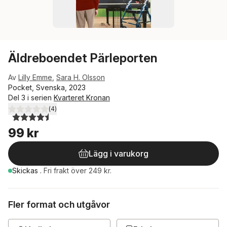
Äldreboendet Pärleporten
Av
Lilly Emme
,
Sara H. Olsson
Pocket, Svenska, 2023
Del 3 i serien
Kvarteret Kronan
(
4
)
4,5
utav 5 stjärnor. Totalt antal röster:
99 kr
Lägg i varukorg
Skickas
.
Fri frakt över 249 kr.
Fler format och utgåvor