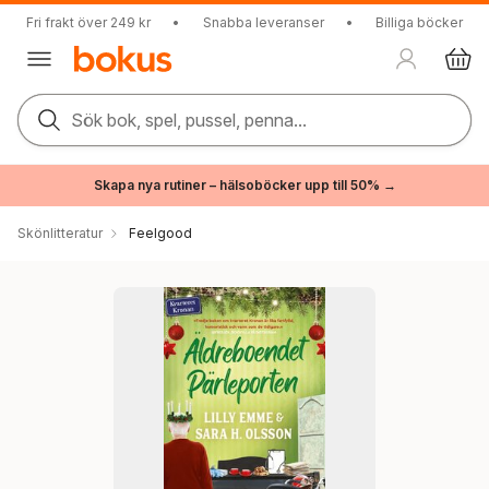
Fri frakt över 249 kr
•
Snabba leveranser
•
Billiga böcker
Sök bok, spel, pussel, penna...
Skapa nya rutiner – hälsoböcker upp till 50% →
Skönlitteratur
Feelgood