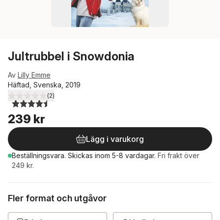
Jultrubbel i Snowdonia
Av
Lilly Emme
Häftad, Svenska, 2019
(
2
)
4,5
utav 5 stjärnor. Totalt antal röster:
239 kr
Lägg i varukorg
Beställningsvara.
Skickas
inom 5-8 vardagar
.
Fri frakt över
249 kr.
Fler format och utgåvor