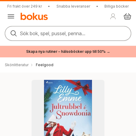
Fri frakt över 249 kr
•
Snabba leveranser
•
Billiga böcker
Sök bok, spel, pussel, penna...
Skapa nya rutiner – hälsoböcker upp till 50% →
Skönlitteratur
Feelgood