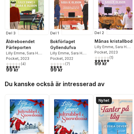
Del 2
Del 3
Del 1
Månas kristallbod
Äldreboendet
Bokförlaget
Lilly Emme
,
Sara H.
Pärleporten
Gyllendufva
Olsson
Pocket
, 2023
Lilly Emme
,
Sara H.
Lilly Emme
,
Sara H.
(
1
)
Olsson
Pocket
, 2023
Olsson
Pocket
, 2022
5,0
utav 5 stjärnor. Tota
99 kr
(
4
)
(
7
)
4,5
utav 5 stjärnor. Totalt antal röster:
4,0
utav 5 stjärnor. Totalt antal röster:
99 kr
99 kr
Hoppa över listan
Du kanske också är intresserad av
Nyhet