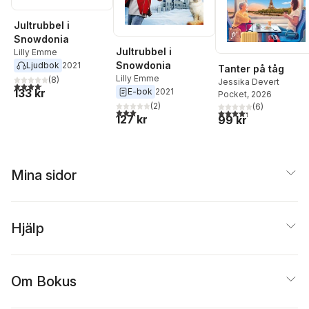
Jultrubbel i
Snowdonia
Jultrubbel i
Lilly Emme
Snowdonia
Ljudbok
2021
Tanter på tåg
Lilly Emme
(
8
)
Jessika Devert
4,1
utav 5 stjärnor. Totalt antal röster:
133 kr
E-bok
2021
Pocket
, 2026
(
2
)
(
6
)
3,0
utav 5 stjärnor. Totalt antal röster:
4,3
utav 5 stjärnor. Tota
127 kr
99 kr
Mina sidor
Hjälp
Om Bokus